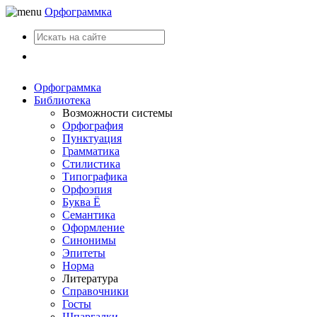
Орфограммка
Вход
Орфограммка
Библиотека
Возможности системы
Орфография
Пунктуация
Грамматика
Стилистика
Типографика
Орфоэпия
Буква Ё
Семантика
Оформление
Синонимы
Эпитеты
Норма
Литература
Справочники
Госты
Шпаргалки