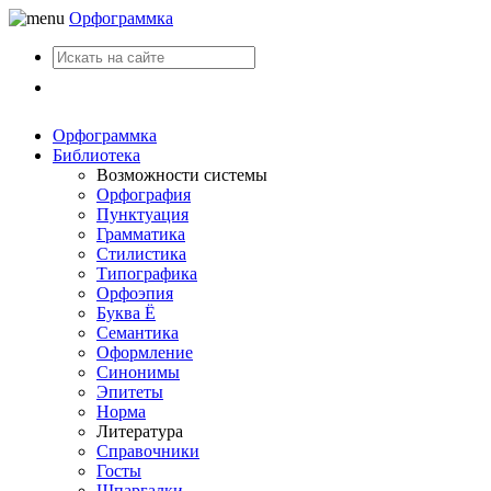
Орфограммка
Вход
Орфограммка
Библиотека
Возможности системы
Орфография
Пунктуация
Грамматика
Стилистика
Типографика
Орфоэпия
Буква Ё
Семантика
Оформление
Синонимы
Эпитеты
Норма
Литература
Справочники
Госты
Шпаргалки