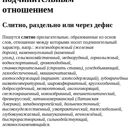
отношением
Слитно, раздельно или через дефис
Пишутся
слитно
прилагательные, образованные из основ
слов, отношение между которыми носит подчинительный
характер, напр.:
железнодорожный (железная
дорога), каменноугольный (каменный
уголь), сельскохозяйственный, меднорудный, горнолыжный,
водноспортивный, громоподобный,
станкостроительный (строить станки), угледобывающий,
газообеспеченный, машиночитаемый,
азотосодержащий (вариант: азотсодержащий), зубоврачебны
низкотемпературный, широкофюрматный, круглогодичный,
добросердечный, мелкооптовый, англоговорящий,
свежеокрашенный, новоизбранный, внешнеполитический,
древнерусский; латиноамериканский (Латинская
Америка), западноевропейский, дальневосточный;
высокохудожественный, узкопрактический, тяжелобольной,
глубокоуважаемый, вышеуказанный, вечнозелёный,
быстрорастворимый, сильнодействующий,
легковоспламеняющийся.