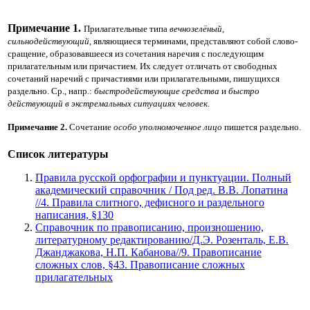
Примечание 1.
Прилагательные типа
вечнозелёный,
сильнодействующий
, являющиеся терминами, представляют собой слово-
сращение, образовавшееся из сочетания наречия с последующим
прилагательным или причастием. Их следует отличать от свободных
сочетаний наречий с причастиями или прилагательными, пишущихся
раздельно. Ср., напр.:
быстродействующие средства
и
быстро
действующий в экстремальных ситуациях человек
.
Примечание 2.
Сочетание
особо уполномоченное лицо
пишется раздельно.
Список литературы
Правила русской орфографии и пунктуации. Полный
академический справочник / Под ред. В.В. Лопатина
//4. Правила слитного, дефисного и раздельного
написания, §130
Справочник по правописанию, произношению,
литературному редактированию/Д.Э. Розенталь, Е.В.
Джанджакова, Н.П. Кабанова//9. Правописание
сложных слов, §43. Правописание сложных
прилагательных