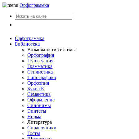
Орфограммка
Вход
Орфограммка
Библиотека
Возможности системы
Орфография
Пунктуация
Грамматика
Стилистика
Типографика
Орфоэпия
Буква Ё
Семантика
Оформление
Синонимы
Эпитеты
Норма
Литература
Справочники
Госты
Шпаргалки