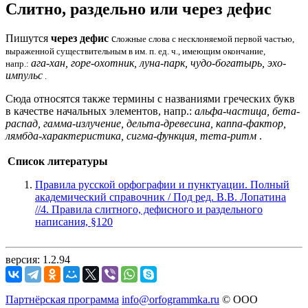
Слитно, раздельно или через дефис
Пишутся
через дефис
с
ложные слова с несклоняемой первой частью,
выраженной существительным в им. п. ед. ч., имеющим окончание,
ага-хан, горе-охотник, луна-парк, чудо-богатырь, эхо-
напр.:
импульс
.
Сюда относятся также термины с названиями греческих букв
в качестве начальных элементов, напр.:
альфа-частица, бета-
распад, гамма-излучение, дельта-древесина, каппа-фактор,
лямбда-характеристика, сигма-функция, тета-ритм
.
Список литературы
Правила русской орфографии и пунктуации. Полный
академический справочник / Под ред. В.В. Лопатина
//4. Правила слитного, дефисного и раздельного
написания, §120
версия: 1.2.94
Партнёрская программа
info@orfogrammka.ru
© ООО