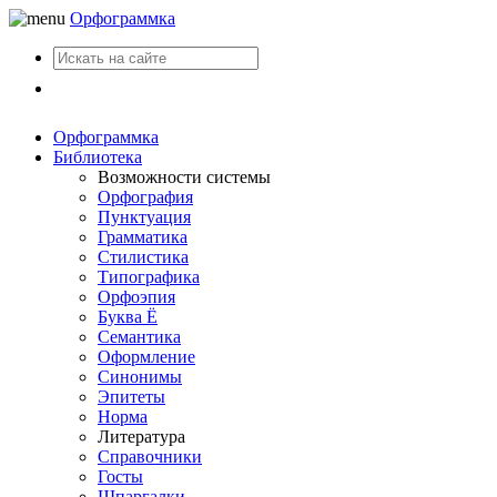
Орфограммка
Вход
Орфограммка
Библиотека
Возможности системы
Орфография
Пунктуация
Грамматика
Стилистика
Типографика
Орфоэпия
Буква Ё
Семантика
Оформление
Синонимы
Эпитеты
Норма
Литература
Справочники
Госты
Шпаргалки