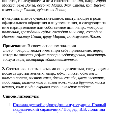
понятие, и следующее за ним собственное имя, напр.:
город
Москва, река Волга, девочка Маша, дядя Стёпа, кот Васька,
композитор Глинка, художник Репин
;
в)
нарицательное существительное, выступающее в роли
официального обращения или упоминания, и следующее за
ним нарицательное или собственное имя, напр.:
товарищ
полковник, гражданин судья, господин министр, господин
Иванов, мистер Смит, фрау Марта, мадемуазель Жюли
.
Примечание.
В своем основном значении
слово
товарищ
может иметь при себе приложение, перед
которым пишется дефис:
товарищ-однокурсник, товарищи-
сослуживцы, товарищи-единомышленники
.
2.
Сочетания с неизменяемыми определениями, следующими
после существительных, напр.:
юбка плиссе, юбка клёш,
пальто реглан, костюм хаки, брюки галифе, цвет электрик,
мода мини, пальто макси, вагон люкс, масса брутто, масса
нетто, язык хинди, скрипка соло, цыплёнок табака.
Список литературы
Правила русской орфографии и пунктуации. Полный
академический справочник / Под ред. В.В. Лопатина