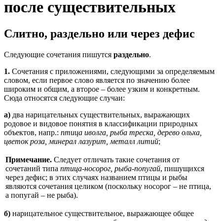
после существительных
Слитно, раздельно или через дефис
Следующие сочетания пишутся
раздельно
.
1.
Сочетания с приложениями, следующими за определяемым
словом, если первое слово является по значению более
широким и общим, а второе – более узким и конкретным.
Сюда относятся следующие случаи:
а)
два нарицательных существительных, выражающих
родовое и видовое понятия в классификации природных
объектов, напр.:
птица иволга, рыба треска, дерево ольха,
цветок роза, минерал лазурит, металл литий
;
Примечание.
Следует отличать такие сочетания от
сочетаний типа
птица-носорог, рыба-попугай
, пишущихся
через дефис; в этих случаях названием птицы и рыбы
являются сочетания целиком (поскольку носорог – не птица,
а попугай – не рыба).
б)
нарицательное существительное, выражающее общее