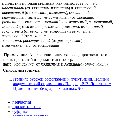
причастий и прилагательных, как, напр.,
завешанный,
навешанный
(от
завешать, навешать
) и
завешенный,
навешенный
(от
завесить, навесить
);
смешанный,
размешанный, замешанный, мешаный
(от
смешать,
размешать, замешать, мешать
) и
замешенный, вымешенный,
мешеный
(от
замесить, вымесить, месить
);
выкачанный,
закачанный
(от
выкачать, закачать
) и
выкаченный,
закаченный
(от
выкатить,
закатить
);
расстрелянный
(от
расстрелять
)
и
застреленный
(от
застрелить
).
Примечание
. Аналогично пишутся слова, производные от
таких причастий и прилагательных: ср.,
напр.,
крашенина
(от
крашеный
) и
мешанина
(
отмешаный
).
Список литературы
Правила русской орфографии и пунктуации. Полный
академический справочник / Под ред. В.В. Лопатина //
Правописание безударных гласных, §60
причастия
прилагательные
суффикс