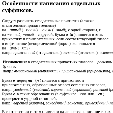
Особенности написания отдельных
суффиксов.
Следует различать страдательные причастия (а также
отглагольные прилагательные)
на
−анный
(
−янный
),
−аный
(
−яный
), с одной стороны, и
на
−енный, −еный
– с другой. Буква
а
(
я
) пишется в этих
причастиях и прилагательных, если соответствующий глагол
в инфинитиве (неопределенной форме) оканчивается
на
−ать
(
−ять
),
напр.:
привязанный
(от
привязать
),
вязаный
(от
вязать
),
изваян
Исключения:
в страдательных причастиях глаголов
−равнять
буква
е
,
напр.:
выравненный
(
выравнять
),
приравненный
(
приравнять
),
Буква
е
перед
нн
(
н
) пишется в причастиях и
прилагательных, образованных от всех остальных глаголов,
напр.:
увиденный
(
увидеть
),
израненный
(
изранить
),
раненый
(
р
Буква
е
в таких образованиях (в суффиксе
−енн
или
−ен
)
проверяется ударной позицией,
напр.:
варёный
(
варить
),
занесённый
(
занести
),
приведённый
(
п
В соответствии с этим правилом различается написание таких