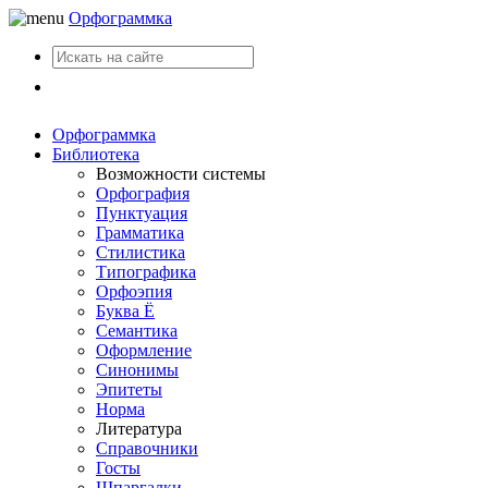
Орфограммка
Вход
Орфограммка
Библиотека
Возможности системы
Орфография
Пунктуация
Грамматика
Стилистика
Типографика
Орфоэпия
Буква Ё
Семантика
Оформление
Синонимы
Эпитеты
Норма
Литература
Справочники
Госты
Шпаргалки