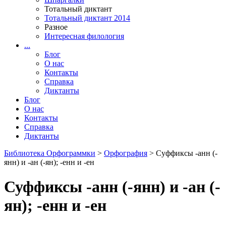
Тотальный диктант
Тотальный диктант 2014
Разное
Интересная филология
...
Блог
О нас
Контакты
Справка
Диктанты
Блог
О нас
Контакты
Справка
Диктанты
Библиотека Орфограммки
>
Орфография
> Суффиксы -анн (-
янн) и -ан (-ян); -енн и -ен
Суффиксы -анн (-янн) и -ан (-
ян); -енн и -ен