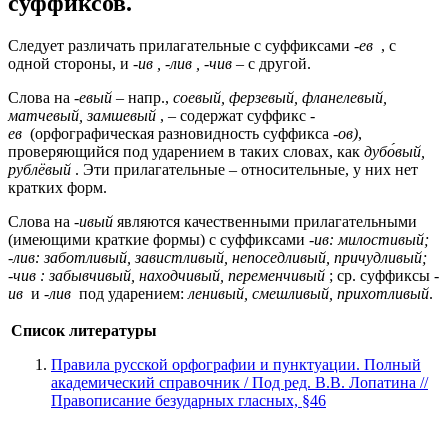
суффиксов.
Следует различать прилагательные с суффиксами
-ев
, с
одной стороны, и
-ив , -лив , -чив
– с другой.
Слова на
-евый
– напр.,
соевый, ферзевый, фланелевый,
матчевый, замшевый
, – содержат суффикс
-
ев
(орфографическая разновидность суффикса
-ов)
,
проверяющийся под ударением в таких словах, как
дубо́вый,
рублёвый
. Эти прилагательные – относительные, у них нет
кратких форм.
Слова на
-ивый
являются качественными прилагательными
(имеющими краткие формы) с суффиксами
-ив: милостивый;
-лив: заботливый, завистливый, непоседливый, причудливый;
-чив : забывчивый, находчивый, переменчивый
; ср. суффиксы
-
ив
и
-лив
под ударением:
ленивый, смешливый, прихотливый
.
Список литературы
Правила русской орфографии и пунктуации. Полный
академический справочник / Под ред. В.В. Лопатина //
Правописание безударных гласных, §46