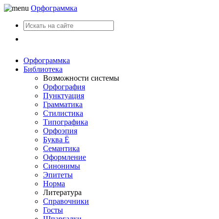
Орфограммка
Вход
Орфограммка
Библиотека
Возможности системы
Орфография
Пунктуация
Грамматика
Стилистика
Типографика
Орфоэпия
Буква Ё
Семантика
Оформление
Синонимы
Эпитеты
Норма
Литература
Справочники
Госты
Шпаргалки