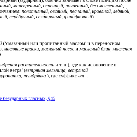
зударный (заударный), обычно занимает в слове позицию после
енный, маневренный, оспенный, почвенный, бессмысленный,
кончанием:
полотня́ный, овся́ный, песча́ный, кровяно́й, ледяно́й,
ный, сере́бряный, сели́тряный, фини́фтяный
).
й
(‘смазанный или пропитанный маслом’ и в переносном
, масляные краски, масляный насос
и
масленый блин, масленая
е
.
тундреная растительность
и т. п.), где как исключение в
лой ветра’ (
ветряная мельница, ветряной
куропатка, тундря́нка
), где суффикс
-ян
.
 безударных гласных, §45