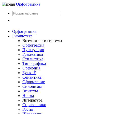
Орфограммка
Вход
Орфограммка
Библиотека
Возможности системы
Орфография
Пунктуация
Грамматика
Стилистика
Типографика
Орфоэпия
Буква Ё
Семантика
Оформление
Синонимы
Эпитеты
Норма
Литература
Справочники
Госты
Шпаргалки