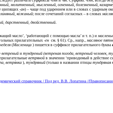
 следует различать суффиксы
-енн
и
-ян
. Суффикс
-енн
, всегда бе
нный, молитвенный, мысленный, огненный, болезненный, казарм
е шипящих
-ан
) – чаще под ударением или в словах с ударным о
гли́няный, ко́жаный
; после сочетаний согласных – в словах
ма́сля
й, дарственный, двойственный
.
жащий масло’, ‘работающий с помощью масла’ и т. п.) и
маслены
агольных прилагательных
-ен
см. § 61
). Ср., напр.,
масляное пятно
неделя
(
Масленица
) пишется в суффиксе прилагательного буква
е
ветреный
и
тундреный (ветреная погода, ветреный человек, 
– прилагательные
ветряной
в значении ‘приводимый в действие си
па, ветря́нка
),
ту́ндряный
(только в названии птицы
тундряная 
емический справочник / Под ред. В.В. Лопатина //Правописание