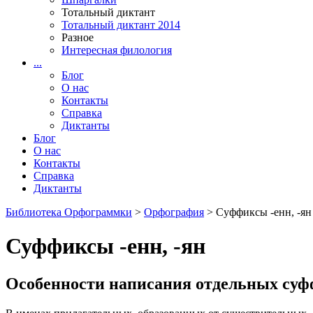
Тотальный диктант
Тотальный диктант 2014
Разное
Интересная филология
...
Блог
О нас
Контакты
Справка
Диктанты
Блог
О нас
Контакты
Справка
Диктанты
Библиотека Орфограммки
>
Орфография
> Суффиксы -енн, -ян
Суффиксы -енн, -ян
Особенности написания отдельных суф