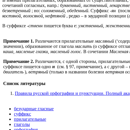
В именах прилагательных, образованных от существительных,
сочетаний согласных, напр.:
буквенный, лиственный, лекарстве
безветренный
; но:
соломенный, обеденный
. Суффикс
-ян
(посл
костяно́й, волосяно́й, нефтяно́й
, редко – в заударной позиции (
В суффиксе
-ственн
пишется буква е:
умственный, женственны
Примечание 1.
Различаются прилагательные
масляный
(‘содер
значении), образованное от глагола
маслить
(о суффиксе отгл
каша, масленые глазки, масленый голос.
В сочетании
Масленая 
Примечание 2.
Различаются, с одной стороны, прилагательны
суффиксе пишется одно
н
(
см. § 97
, примечание), а с другой 
двигатель
),
ве́тряный
(только в названии болезни
ветряная ос
Список литературы
Правила русской орфографии и пунктуации. Полный акад
безударные гласные
суффикс
прилагательные
глаголы
орфография