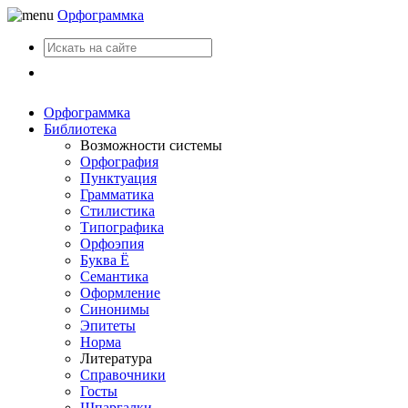
Орфограммка
Вход
Орфограммка
Библиотека
Возможности системы
Орфография
Пунктуация
Грамматика
Стилистика
Типографика
Орфоэпия
Буква Ё
Семантика
Оформление
Синонимы
Эпитеты
Норма
Литература
Справочники
Госты
Шпаргалки