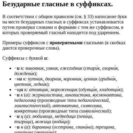
Безударные гласные в суффиксах.
В соответствии с общим правилом (
см. § 33
) написание букв
на месте безударных гласных в суффиксах устанавливается
путем проверки словами и формами с тем же суффиксом, в
которых проверяемый гласный находится под ударением.
Примеры суффиксов с
проверяемыми
гласными (в скобках
даются проверочные слова).
Суффиксы с буквой
и
:
−
и
к: виновник, умник, ежегодник
(
стари́к, озорни́к,
дождеви́к
);
−
н
и
к: путник, дворник, коровник, ценник
(
грибни́к,
цветни́к, ледни́к
);
−
щ
и
к: атомщик, мороженщик
(
обувщи́к, кладовщи́к
);
−
и
к
(
а
):
журналистика, лингвистика, космонавтика,
педагогика
(производные типа
педагоги́ческий,
лингвисти́ческий
),
автоматика, символика,
конкретика
(производные типа
символи́ческий
);
−
и
ц
(
а
):
любимица, медведица
(
певи́ца,
тигри́ца
),
кожица
(
води́ца
);
−
и
н
(
а
):
баранина
(
осетри́на, свини́на
),
трещина,
царапина
(
морщи́на
);