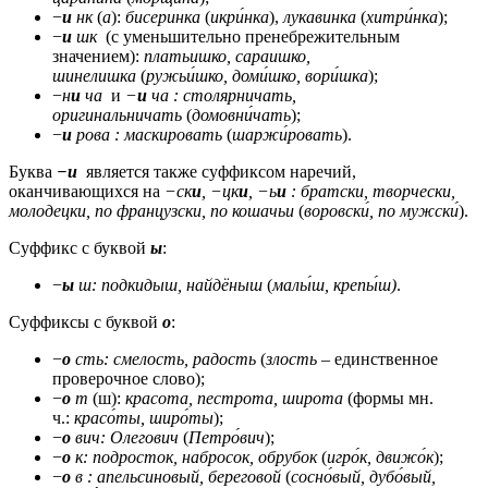
−
и
нк
(
а
):
бисеринка
(
икри́нка
),
лукавинка
(
хитри́нка
);
−
и
шк
(с уменьшительно пренебрежительным
значением):
платьишко, сараишко,
шинелишка
(
ружьи́шко, доми́шко, вори́шка
);
−
н
и
ча
и
−
и
ча : столярничать,
оригинальничать
(
домовни́чать
);
−
и
рова : маскировать
(
шаржи́ровать
).
Буква
−и
является также суффиксом наречий,
оканчивающихся на
−ск
и
, −цк
и
, −ь
и
: братски, творчески,
молодецки, по французски, по кошачьи
(
воровски́, по мужски́
).
Суффикс с буквой
ы
:
−
ы
ш: подкидыш, найдёныш
(
малы́ш, крепы́ш)
.
Суффиксы с буквой
о
:
−
о
сть: смелость, радость
(
злость
– единственное
проверочное слово);
−
о
т
(ш):
красота, пестрота, широта
(формы мн.
ч.:
красо́ты, широ́ты
);
−
о
вич: Олегович
(
Петро́вич
);
−
о
к: подросток, набросок, обрубок
(
игро́к, движо́к
);
−
о
в : апельсиновый, береговой
(
сосно́вый, дубо́вый,