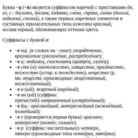
Буква
−а
(
−я
) является суффиксом наречий с приставками
до,
из, с : до́сыта, до́синя, и́здавна, сле́ва, спра́ва, сно́ва
(
догола́,
издалека́, сполна́
), а также первых наречных элементов в
составных прилагательных типа
изжелта красный,
иссиня чёрный
, обозначающих оттенки цвета.
Суффиксы с буквой
е
:
−
е
ниj
(в словах на
−ение
):
упоря́дочение,
крахма́ление
(
увеличе́ние, распределе́ние
);
−
е
ц: любимец, счастливец
(
храбре́ц, глупе́ц
);
−
е
ств
(
о
):
ничтожество, изящество, празднество,
то́жество
(устар. к
тождество
),
вещество
(р.
мн.
веще́ств
, производные:
веще́ственный,
тоже́ственный
);
−
е
н
(
ый
):
жареный
(
варёный
);
−
е
нн
(
ый
) (суффикс
причастий):
направленный
(
оскорблённый
);
−
е
йш : красивейший, интереснейший
(
нежне́йший,
полне́йший
);
−
е
е
(проверяется первая буква):
красивее,
интереснее
(
полне́е, сильне́е
);
−
е
р
(суффикс числительных):
четверо,
пятеро
(производные типа
четвёрка, пятёрка
);