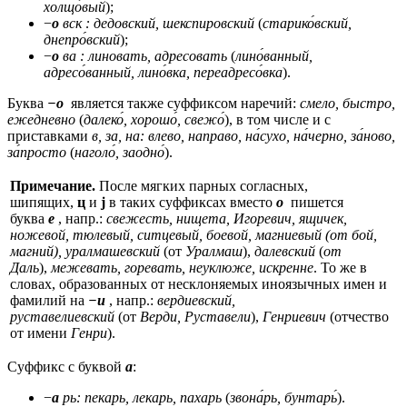
холщо́вый
);
−
о
вск : дедовский, шекспировский
(
старико́вский,
днепро́вский
);
−
о
ва : линовать, адресовать
(
лино́ванный,
адресо́ванный, лино́вка, переадресо́вка
).
Буква
−о
является также суффиксом наречий:
смело, быстро,
ежедневно
(
далеко́, хорошо́, свежо́
), в том числе и с
приставками
в, за, на: влево, направо, на́сухо, на́черно, за́ново,
за́просто
(
наголо́, заодно́
).
Примечание.
После мягких парных согласных,
шипящих,
ц
и
j
в таких суффиксах вместо
о
пишется
буква
е
, напр.:
свежесть, нищета, Игоревич, ящичек,
ножевой, тюлевый, ситцевый, боевой, магниевый (от бой,
магний), уралмашевский
(от
Уралмаш
),
далевский
(
от
Даль
),
межевать, горевать, неуклюже, искренне
. То же в
словах, образованных от несклоняемых иноязычных имен и
фамилий на
−и
, напр.:
вердиевский,
руставелиевский
(от
Верди, Руставели
),
Генриевич
(отчество
от имени
Генри
).
Суффикс с буквой
а
:
−
а
рь: пекарь, лекарь, пахарь
(
звона́рь, бунтарь́
).