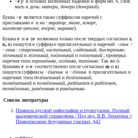
−
е
р
в основах косвенных падежей и форм мн. ч. слов
мать и дочь:
матери, дочери
(
доче́рний
).
Буква
−е
является также суффиксом наречий с
приставками
в
и
на : вкратце, внове, вскоре,
наготове
(
вполне́, вчерне́, наравне́
).
Буквы
е
и
о
(
о
возможна только после твердых согласных
г,
к, х
) пишутся в суффиксе прилагательных и наречий
−еньк
/
−оньк : ста́ренький, чи́стенький, сла́бенький, бы́стренько;
лёгонький
и
лёгенький, пло́хонький
и
пло́хенький
; проверка:
наречия типа
хороше́нько, лего́нько, тихо́нько
. Так же (с
буквами
е
и
о
соответственно после согласных
ш
и
х
)
пишутся суффиксы
−ёшеньк
и
−ёхоньк
в прилагательных и
наречиях типа
белёшенький
и
белёхонький,
полнёшенький
и
полнёхонький, радёшенек
и
радёхонек,
точнёхонько, ранёхонько
и
ранёшенько
.
Список литературы
Правила русской орфографии и пунктуации. Полный
академический справочник / Под ред. В.В. Лопатина //
Правописание безударных гласных, §42
суффикс