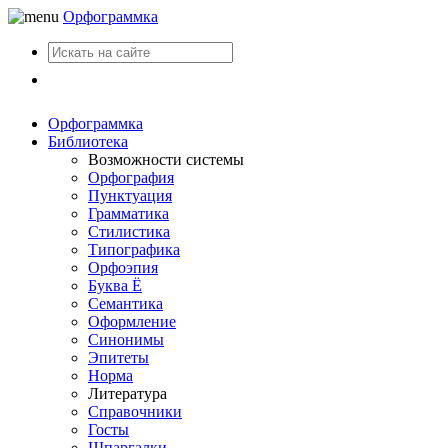
Орфограммка
Вход
Орфограммка
Библиотека
Возможности системы
Орфография
Пунктуация
Грамматика
Стилистика
Типографика
Орфоэпия
Буква Ё
Семантика
Оформление
Синонимы
Эпитеты
Норма
Литература
Справочники
Госты
Шпаргалки