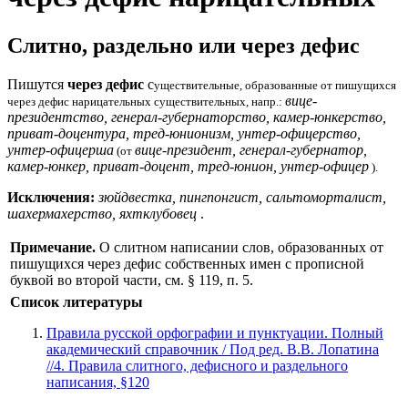
Слитно, раздельно или через дефис
Пишутся
через дефис
с
уществительные, образованные от пишущихся
вице-
через дефис нарицательных существительных, напр.:
президентство, генерал-губернаторство, камер-юнкерство,
приват-доцентура, тред-юнионизм, унтер-офицерство,
унтер-офицерша
вице-президент, генерал-губернатор,
(от
камер-юнкер, приват-доцент, тред-юнион, унтер-офицер
).
Исключения:
зюйдвестка, пингпонгист, сальтоморталист,
шахермахерство, яхтклубовец
.
Примечание.
О слитном написании слов, образованных от
пишущихся через дефис собственных имен с прописной
буквой во второй части, см. § 119, п. 5.
Список литературы
Правила русской орфографии и пунктуации. Полный
академический справочник / Под ред. В.В. Лопатина
//4. Правила слитного, дефисного и раздельного
написания, §120