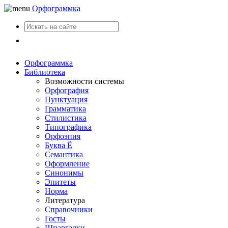
Орфограммка
Вход
Орфограммка
Библиотека
Возможности системы
Орфография
Пунктуация
Грамматика
Стилистика
Типографика
Орфоэпия
Буква Ё
Семантика
Оформление
Синонимы
Эпитеты
Норма
Литература
Справочники
Госты
Шпаргалки