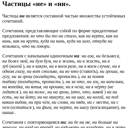
Частицы «не» и «ни».
Частица
ни
является составной частью множества устойчивых
сочетаний.
Сочетания, представляющие собой по форме придаточные
предложения:
во что бы то ни стало, как ни верти, как ни
кинь, как ни крути, куда ни кинь, куда ни шло, откуда ни
возьмись, что ни говори
.
Сочетания с начальным одиночным
ни
: ни аза, ни бельмеса,
ни боже мой, ни бум бум, ни в жизнь, ни в жисть, ни в
зуб
(
ногой
),
ни в какую, ни в коем разе, ни в коем случае, ни в
одном глазу, ни вот столько, ни во что
(ставить),
ни гроша, ни
гугу, ни за грош
(
погибнуть, пропасть
),
ни за понюх
табаку
(
погибнуть, пропасть
),
ни за что, ни зги, ни капельки,
ни копейки, ни копья, ни крошки, ни к чему, ни к чёрту
(
не
годится
),
ни на волос, ни на грош,
(
кто, что, какой
)
ни на
есть, ни на йоту, ни на минуту, ни на шаг, ни ногой, ни под
каким видом, ни при чём, ни слова, ни пяди, ни с места, ни с
чем
(
остаться
),
ни фига, ни черта, ни шагу
(восклицание),
ни
шиша
.
Сочетания с повторяющимся
ни
: ни бе ни ме, ни больше ни
меньше, ни взад ни вперёд, ни вздумать ни взгадать, ни в мать