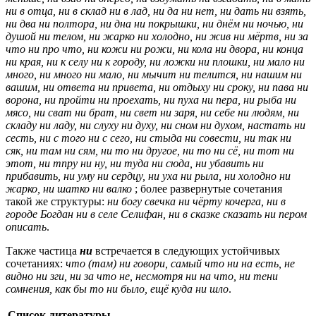
ни в отца, ни в склад ни в лад, ни да ни нет, ни дать ни взять,
ни два ни полтора, ни дна ни покрышки, ни днём ни ночью, ни
душой ни телом, ни жарко ни холодно, ни жив ни мёртв, ни за
что ни про что, ни кожи ни рожи, ни кола ни двора, ни конца
ни края, ни к селу ни к городу, ни ложки ни плошки, ни мало ни
много, ни много ни мало, ни мычит ни телится, ни нашим ни
вашим, ни ответа ни привета, ни отдыху ни сроку, ни пава ни
ворона, ни пройти ни проехать, ни пуха ни пера, ни рыба ни
мясо, ни сват ни брат, ни свет ни заря, ни себе ни людям, ни
складу ни ладу, ни слуху ни духу, ни сном ни духом, настать ни
сесть, ни с того ни с сего, ни стыда ни совести, ни так ни
сяк, ни там ни сям, ни то ни другое, ни то ни сё, ни тот ни
этот, ни тпру ни ну, ни туда ни сюда, ни убавить ни
прибавить, ни уму ни сердцу, ни уха ни рыла, ни холодно ни
жарко, ни шатко ни валко
; более развернутые сочетания
такой же структуры:
ни богу свечка ни чёрту кочерга, ни в
городе Богдан ни в селе Селифан, ни в сказке сказать ни пером
описать
.
Также частица
ни
встречается в следующих устойчивых
сочетаниях:
что (там) ни говори, самый что ни на есть, не
видно ни зги, ни за что не, несмотря ни на что, ни тени
сомнения, как бы то ни было, ещё куда ни шло
.
Список литературы