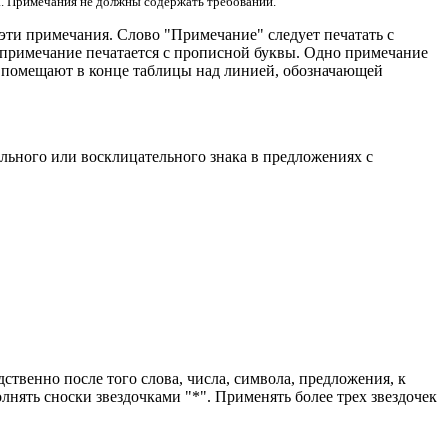
а.
Примечания не должны содержать требований.
 эти примечания. Слово "Примечание" следует печатать с
и примечание печатается с прописной буквы. Одно примечание
е помещают в конце таблицы над линией, обозначающей
льного или восклицательного знака в предложениях с
ственно после того слова, числа, символа, предложения, к
нять сноски звездочками "*". Применять более трех звездочек