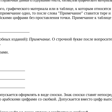
 справочные данные к содержанию текста, таблиц или графического материал
о, графического материала или в таблице, к которым относятся
 примечание одно, то после слова "Примечание" ставится тире 
бскими цифрами без проставления точки. Примечание к таблиц
_______________
обных изданий):
Примечание.
О строчной букве после вопросите
.
рами.
_____________
_____________
_____________
ускается оформлять в виде сноски. Знак сноски ставят непосред
 арабскими цифрами со скобкой. Допускается вместо цифр выпол