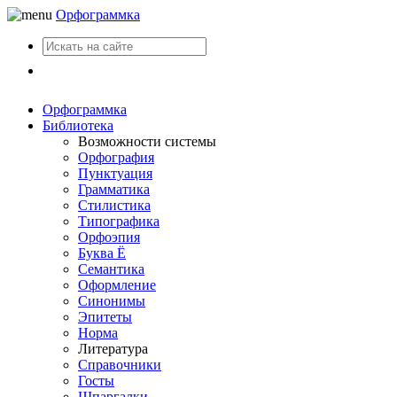
Орфограммка
Вход
Орфограммка
Библиотека
Возможности системы
Орфография
Пунктуация
Грамматика
Стилистика
Типографика
Орфоэпия
Буква Ё
Семантика
Оформление
Синонимы
Эпитеты
Норма
Литература
Справочники
Госты
Шпаргалки