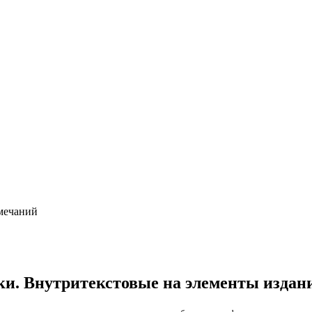
имечаний
и. Внутритекстовые на элементы издан