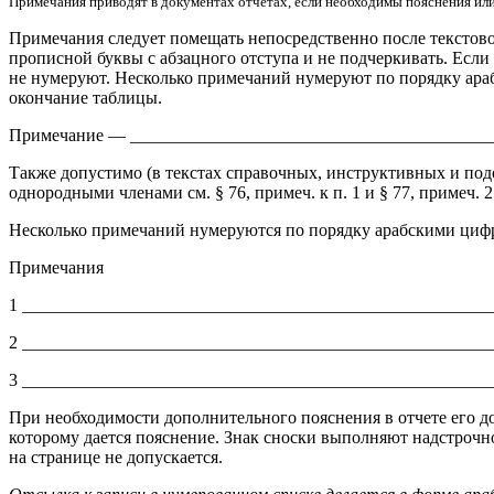
Примечания приводят в документах отчетах, если необходимы пояснения или
Примечания следует помещать непосредственно после текстовог
прописной буквы с абзацного отступа и не подчеркивать. Если
не нумеруют. Несколько примечаний нумеруют по порядку ара
окончание таблицы.
Примечание — _________________________________________
Также допустимо (в текстах справочных, инструктивных и под
однородными членами см. § 76, примеч. к п. 1 и § 77, примеч. 2
Несколько примечаний нумеруются по порядку арабскими циф
Примечания
1 _____________________________________________________
2 _____________________________________________________
3 _____________________________________________________
При необходимости дополнительного пояснения в отчете его доп
которому дается пояснение. Знак сноски выполняют надстрочно
на странице не допускается.