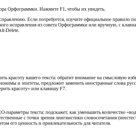
ора Орфограммки. Нажмите F1, чтобы их увидеть.
исправлению. Если потребуется, изучите официальное правило по
кого исправления из совета Орфограммки или вручную, с клави
t-Delete.
ь красоту вашего текста: обратит внимание на смысловую избы
инонимы и эпитеты, предложит заменить иностранные слова рус
ерить красоту» или клавишу F7.
-параметры текста: подскажет, как уменьшить количество «вод
тественные с точки зрения лингвистики словосочетания (неесте
том его ценность и привлекательность для читателя.