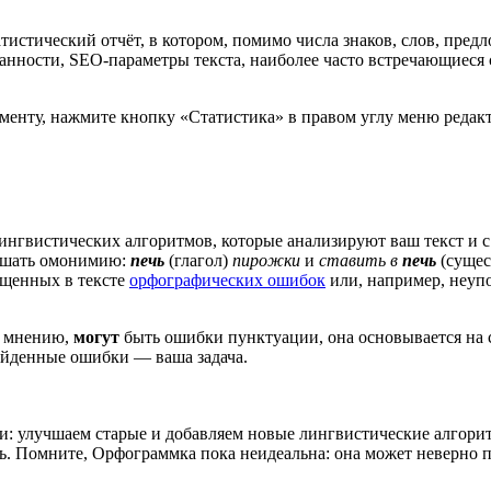
тистический отчёт, в котором, помимо числа знаков, слов, пре
ности, SEO-параметры текста, наиболее часто встречающиеся сл
менту, нажмите кнопку «Статистика» в правом углу меню редакт
ингвистических алгоритмов, которые анализируют ваш текст и 
решать омонимию:
печь
(глагол)
пирожки
и
ставить в
печь
(суще
ущенных в тексте
орфографических ошибок
или, например, неуп
её мнению,
могут
быть ошибки пунктуации, она основывается на
найденные ошибки — ваша задача.
 улучшаем старые и добавляем новые лингвистические алгорит
ть. Помните, Орфограммка пока неидеальна: она может неверно 