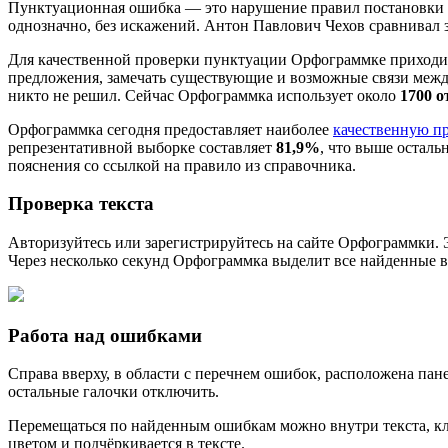
Пунктуационная ошибка — это нарушение правил постановки з
однозначно, без искажений. Антон Павлович Чехов сравнивал з
Для качественной проверки пунктуации Орфограммке приходитс
предложения, замечать существующие и возможные связи между
никто не решил. Сейчас Орфограммка использует около
1700 
Орфограммка сегодня предоставляет наиболее
качественную п
репрезентативной выборке составляет
81,9%
, что выше осталь
пояснения со ссылкой на правило из справочника.
Проверка текста
Авторизуйтесь или зарегистрируйтесь на сайте Орфограммки. Э
Через несколько секунд Орфограммка выделит все найденные в
Работа над ошибками
Справа вверху, в области с перечнем ошибок, расположена пан
остальные галочки отключить.
Перемещаться по найденным ошибкам можно внутри текста, кл
цветом и подчёркивается в тексте.