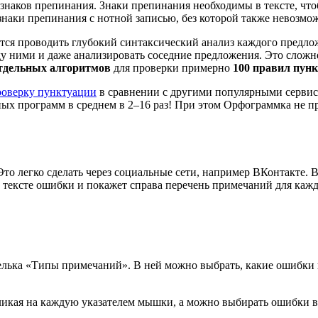
наков препинания. Знаки препинания необходимы в тексте, чт
наки препинания с нотной записью, без которой также невозможн
я проводить глубокий синтаксический анализ каждого предложе
 ними и даже анализировать соседние предложения. Это сложней
отдельных алгоритмов
для проверки примерно
100 правил пун
роверку пунктуации
в сравнении с другими популярными сервис
ных программ в среднем в 2–16 раз! При этом Орфограммка не п
то легко сделать через социальные сети, например ВКонтакте. В
 тексте ошибки и покажет справа перечень примечаний для кажд
елька «Типы примечаний». В ней можно выбрать, какие ошибки п
икая на каждую указателем мышки, а можно выбирать ошибки в