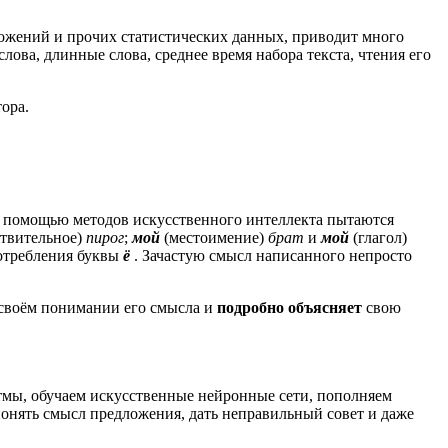
дложений и прочих статистических данных, приводит много
ова, длинные слова, среднее время набора текста, чтения его
ора.
с помощью методов искусственного интеллекта пытаются
ствительное)
пирог
;
мой
(местоимение)
брат
и
мой
(глагол)
отребления буквы
ё
. Зачастую смысл написанного непросто
 своём понимании его смысла и
подробно объясняет
свою
мы, обучаем искусственные нейронные сети, пополняем
понять смысл предложения, дать неправильный совет и даже