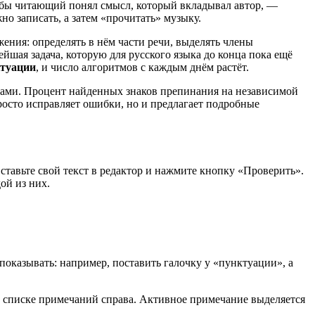
обы читающий понял смысл, который вкладывал автор, —
о записать, а затем «прочитать» музыку.
ния: определять в нём части речи, выделять члены
шая задача, которую для русского языка до конца пока ещё
ктуации
, и число алгоритмов с каждым днём растёт.
ами. Процент найденных знаков препинания на независимой
росто исправляет ошибки, но и предлагает подробные
ставьте свой текст в редактор и нажмите кнопку «Проверить».
ой из них.
оказывать: например, поставить галочку у «пунктуации», а
 списке примечаний справа. Активное примечание выделяется