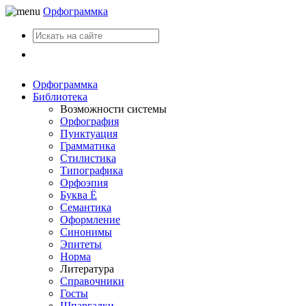
Орфограммка
Вход
Орфограммка
Библиотека
Возможности системы
Орфография
Пунктуация
Грамматика
Стилистика
Типографика
Орфоэпия
Буква Ё
Семантика
Оформление
Синонимы
Эпитеты
Норма
Литература
Справочники
Госты
Шпаргалки