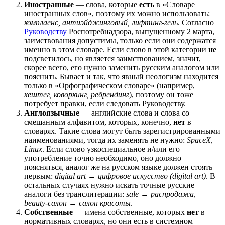
Иностранные
— слова, которые
есть
в «Словаре
иностранных слов», поэтому их можно использовать:
комплаенс, антиэйджинговый, лифтинг-гель
. Согласно
Руководству
Роспотребнадзора, выпущенному 2 марта,
заимствования допустимы, только если они содержатся
именно в этом словаре. Если слово в этой категории
не
подсветилось, но является заимствованием, значит,
скорее всего, его нужно заменить русским аналогом или
пояснить. Бывает и так, что явный неологизм находится
только в «Орфографическом словаре» (например,
хештег, коворкинг, ребрендинг
), поэтому он тоже
потребует правки, если следовать Руководству.
Англоязычные
— английские слова и слова со
смешанным алфавитом, которых, конечно,
нет
в
словарях. Такие слова могут быть зарегистрированными
наименованиями, тогда их заменять не нужно:
SpaceX,
Linux
. Если слово узкоспециальное и/или его
употребление точно необходимо, оно должно
поясняться, аналог же на русском языке должен стоять
первым:
digital art → цифровое искусство (digital art)
. В
остальных случаях нужно искать точные русские
аналоги без транслитерации:
sale → распродажа,
beauty-салон → салон красоты
.
Собственные
— имена собственные, которых
нет
в
нормативных словарях, но они есть в системном