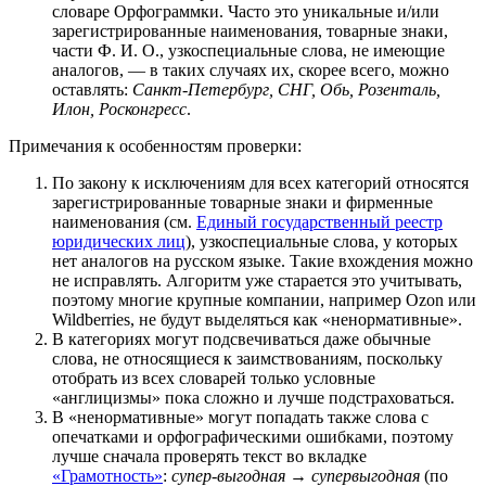
словаре Орфограммки. Часто это уникальные и/или
зарегистрированные наименования, товарные знаки,
части Ф. И. О., узкоспециальные слова, не имеющие
аналогов, — в таких случаях их, скорее всего, можно
оставлять:
Санкт-Петербург, СНГ, Обь, Розенталь,
Илон, Росконгресс
.
Примечания к особенностям проверки:
По закону к исключениям для всех категорий относятся
зарегистрированные товарные знаки и фирменные
наименования (см.
Единый государственный реестр
юридических лиц
), узкоспециальные слова, у которых
нет аналогов на русском языке. Такие вхождения можно
не исправлять. Алгоритм уже старается это учитывать,
поэтому многие крупные компании, например Ozon или
Wildberries, не будут выделяться как «ненормативные».
В категориях могут подсвечиваться даже обычные
слова, не относящиеся к заимствованиям, поскольку
отобрать из всех словарей только условные
«англицизмы» пока сложно и лучше подстраховаться.
В «ненормативные» могут попадать также слова с
опечатками и орфографическими ошибками, поэтому
лучше сначала проверять текст во вкладке
«Грамотность»
:
супер-выгодная → супервыгодная
(по