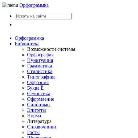
Орфограммка
Вход
Орфограммка
Библиотека
Возможности системы
Орфография
Пунктуация
Грамматика
Стилистика
Типографика
Орфоэпия
Буква Ё
Семантика
Оформление
Синонимы
Эпитеты
Норма
Литература
Справочники
Госты
Шпаргалки