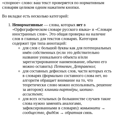
«спорное» слово: ваш текст проверяется по нормативным
словарям целиком одним нажатием кнопки.
Во вкладке есть несколько категорий:
Ненормативные
— слова, которых
нет
в
«Орфографическом словаре русского языка» и «Словаре
иностранных слов». Это общая проверка на наличие
слов в главных для текстов словарях. Категория
содержит три типа аннотаций:
для слов с большой буквы как для потенциальных
имён собственных (если это действительно
название уникального объекта и/или
зарегистрированное наименование, обычно его
можно оставить):
Петкевич, Детравенол
;
для составных дефисных слов, части которых есть
в словарях (формально составного слова нет, но
алгоритм обращает внимание на то, что
теоретически слово можно использовать, решение
за автором):
клиники-партнёры, шопинг-
ассистент
;
для всех остальных (в большинстве случаев такие
слова нужно заменять аналогами,
зафиксированными в словарях):
комьюнити →
сообщество, фидбэк → обратная связь
.