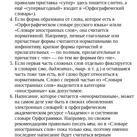
правилам приставка «супер» здесь пишется слитно, а
ещё «супервыгодный» входит в «Орфографический
словарь»).
Если форма образована от слова, которое есть в
«Орфографическом словаре русского языка» и/или
«Словаре иностранных слов», она считается
нормативной. Например, личные глагольные или
причастные формы считаются нормативными по
инфинитиву, краткие формы причастий и
прилагательных — по полным, прилагательные и
причастия с «не» — по тем же формам без «не».
Если первая часть сложных слов отдельно фиксируется
в словарях (
эко, диджитал-, пиар-
и т. д.) и оставшаяся
часть тоже там есть, всё слово будет относиться к
нормативным. Слово с первой частью из «Словаря
иностранных слов» выделится в категории
«иностранные» как допустимое.
Написание, которое считается «ненормативным», может
на самом деле уже быть в свежих обновлениях
электронных словарей: в орфографическом
академическом ресурсе «Академос» и системном
словаре Орфограммки. Например, по свежим
рекомендациям правильно писать
к
е
ш
, но в «Словаре
иностранных слов» пока только
к
э
ш
, поэтому именно
последнее написание будет считаться верным