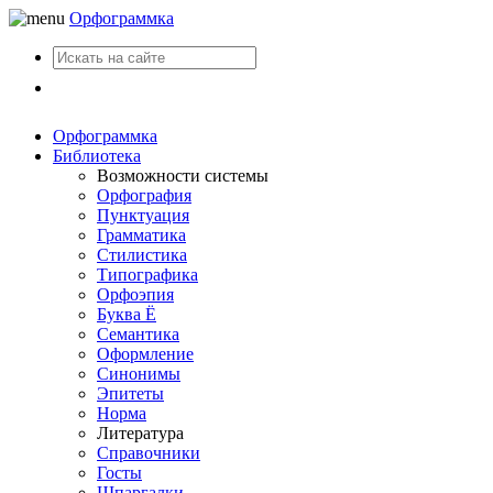
Орфограммка
Вход
Орфограммка
Библиотека
Возможности системы
Орфография
Пунктуация
Грамматика
Стилистика
Типографика
Орфоэпия
Буква Ё
Семантика
Оформление
Синонимы
Эпитеты
Норма
Литература
Справочники
Госты
Шпаргалки