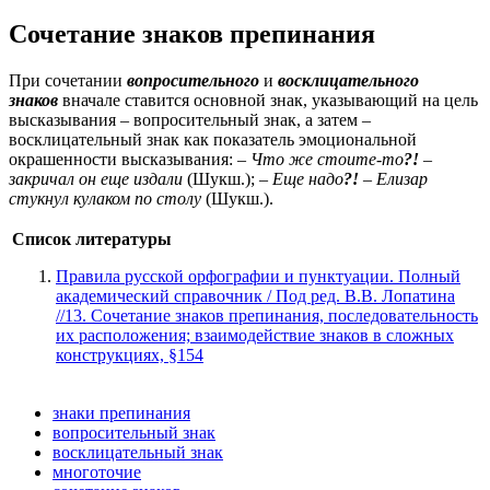
Сочетание знаков препинания
При сочетании
вопросительного
и
восклицательного
знаков
вначале ставится основной знак, указывающий на цель
высказывания – вопросительный знак, а затем –
восклицательный знак как показатель эмоциональной
окрашенности высказывания: –
Что же стоите-то
?!
–
закричал он еще издали
(Шукш.); –
Еще надо
?!
– Елизар
стукнул кулаком по столу
(Шукш.).
Список литературы
Правила русской орфографии и пунктуации. Полный
академический справочник / Под ред. В.В. Лопатина
//13. Сочетание знаков препинания, последовательность
их расположения; взаимодействие знаков в сложных
конструкциях, §154
знаки препинания
вопросительный знак
восклицательный знак
многоточие