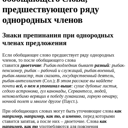
предшествующего ряду
однородных членов
Знаки препинания при однородных
членах предложения
Если обобщающее слово предшествует ряду однородных
членов, то после обобщающего слова
ставится
двоеточие
:
Рыбак-подледник бывает
разный
: рыбак-
пенсионер, рыбак – рабочий и служащий, рыбак-военный,
рыбак-министр, так сказать, государственный деятель,
рыбак-интеллигент
(Сол.);
В этом рассказе вы найдете
почти
всё, о нем я упоминал выше
: сухие дубовые листья,
седого астронома, гул канонады, Сервантеса, людей,
непоколебимо верящих в победу гуманизма, горную овчарку,
ночной полет и многое другое
(Пауст.).
При обобщающих словах могут быть уточняющие слова
как
например, например, как то, а именно
, перед которыми
ставится запятая, а после них – двоеточие. Слова
как
например, как то
употребляются для пояснения