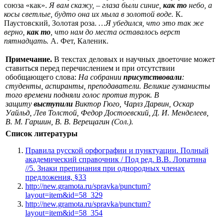
союза «как».
Я вам скажу, – глаза были синие,
как то
небо, а
косы светлые, будто она их мыла в золотой воде.
К.
Паустовский, Золотая роза.
…Я убедился, что это так же
верно,
как то
, что нам до места оставалось верст
пятнадцать.
А. Фет, Каленик.
Примечание.
В текстах деловых и научных двоеточие может
ставиться перед перечислением и при отсутствии
обобщающего слова:
На собрании
присутствовали
:
студенты, аспиранты, преподаватели.
Великие гуманисты
того времени подняли голос против турок. В
защиту
выступили
Виктор Гюго, Чарлз Дарвин, Оскар
Уайльд, Лев Толстой, Федор Достоевский, Д. И. Менделеев,
В. М. Гаршин, В. В. Верещагин
(Сол.).
Список литературы
Правила русской орфографии и пунктуации. Полный
академический справочник / Под ред. В.В. Лопатина
//5. Знаки препинания при однородных членах
предложения, §33
http://new.gramota.ru/spravka/punctum?
layout=item&id=58_329
http://new.gramota.ru/spravka/punctum?
layout=item&id=58_354