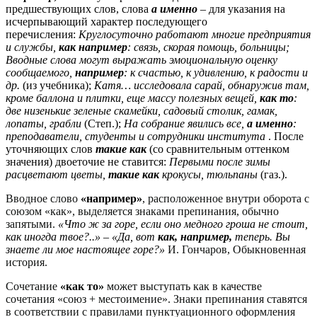
предшествующих слов, слова
а именно
– для указания на
исчерпывающий характер последующего
перечисления:
Круглосуточно работают многие предприятия
и службы,
как например
: связь, скорая помощь, больницы;
Вводные слова могут выражать эмоциональную оценку
сообщаемого,
например
: к счастью, к удивлению, к радости и
др.
(из учебника);
Катя… исследовала сарай, обнаружив там,
кроме баллона и плитки, еще массу полезных вещей,
как то
:
две низенькие зеленые скамейки, садовый столик, гамак,
лопаты, грабли
(Степ.);
На собрание явились все,
а именно
:
преподаватели, студенты и сотрудники института
. После
уточняющих слов
такие как
(со сравнительным оттенком
значения) двоеточие не ставится:
Первыми после зимы
расцветают цветы,
такие как
крокусы, тюльпаны
(газ.).
Вводное слово
«например»
, расположенное внутри оборота с
союзом «как», выделяется знаками препинания, обычно
запятыми.
«Что ж за горе, если оно медного гроша не стоит,
как иногда твое?..» – «Да, вот
как, например,
теперь. Вы
знаете ли мое настоящее горе?»
И. Гончаров, Обыкновенная
история.
Сочетание
«как то»
может выступать как в качестве
сочетания «с
оюз + местоимение». Знаки препинания ставятся
в соответствии с правилами пунктуационного оформления