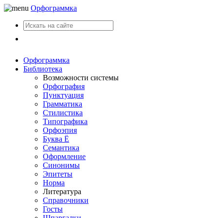
Орфограммка
Вход
Орфограммка
Библиотека
Возможности системы
Орфография
Пунктуация
Грамматика
Стилистика
Типографика
Орфоэпия
Буква Ё
Семантика
Оформление
Синонимы
Эпитеты
Норма
Литература
Справочники
Госты
Шпаргалки