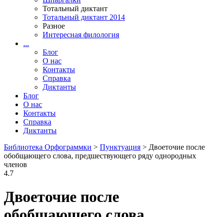
Тотальный диктант
Тотальный диктант 2014
Разное
Интересная филология
...
Блог
О нас
Контакты
Справка
Диктанты
Блог
О нас
Контакты
Справка
Диктанты
Библиотека Орфограммки
>
Пунктуация
> Двоеточие после
обобщающего слова, предшествующего ряду однородных
членов
4.7
Двоеточие после
обобщающего слова,