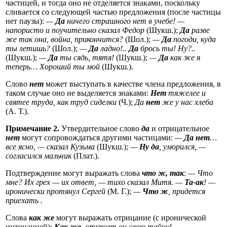
частицей, и тогда оно не отделяется знаками, поскольку
сливается со следующей частью предложения (после частицы
нет паузы):
—
Да
ничего страшного нет в учебе! —
напористо и поучительно сказал Федор
(Шукш.);
Да
разве
же так она, война, прикончится?
(Шол.);
—
Да
погоди, куда
ты летишь?
(Шол.);
—
Да
ладно!..
Да
брось ты! Ну?..
(Шукш.);
—
Да
ты сядь, тятя!
(Шукш.);
—
Да
как же я
теперь… Хороший ты мой
(Шукш.).
Слово
нет
может выступать в качестве члена предложения, в
таком случае оно не выделяется знаками:
Нет
тяжелее и
святее труда, как труд сиделки
(Ч.);
Да
нет
же у нас хлеба
(А. Т.).
Примечание 2.
Утвердительное слово
да
и отрицательное
нет
могут сопровождаться другими частицами:
—
Да нет
…
все ясно, — сказал Кузьма
(Шукш.);
—
Ну да
, уморился, —
согласился мальчик
(Плат.).
Подтверждение могут выражать слова
что ж, так
:
— Что
мне? Их грех — их ответ, — тихо сказал Митя. —
Та-ак
! —
иронически протянул Сергей
(М. Г.);
—
Что ж
, придется
приехать .
Слова
как же
могут выражать отрицание (с иронической
интонацией):
Как же
, откроет он свою тайну!