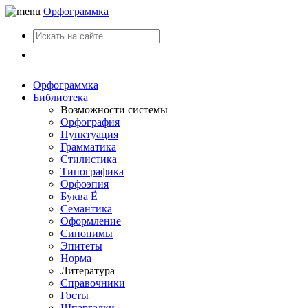
Орфограммка
Вход
Орфограммка
Библиотека
Возможности системы
Орфография
Пунктуация
Грамматика
Стилистика
Типографика
Орфоэпия
Буква Ё
Семантика
Оформление
Синонимы
Эпитеты
Норма
Литература
Справочники
Госты
Шпаргалки