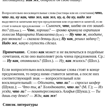
что,
Вопросительно-восклицательные слова (частицы или их сочетания)
что ли, ну как, что же, как же, ну, а, да ну, надо же
выделяются запятыми внутри предложения или отделяются запятой, если
— Сыночек,
что
, шибко он его зашиб-
стоят в начале предложения:
то?
—
Что
, хороша? — громко крикнула охрипшим
(Шукш.);
голосом Маргарита Николаевна
—
Ну что ж
, входите,
(Булг.);
раз звонили! — сказала девиц
Ну как
, решил задачу?;
а (Булг.);
Надо же
, какую глупость сделал.
Примечание.
Слово
как
может и не включаться в подобные
сочетания, если оно выполняет роль члена предложения. Ср.:
—
Ну как
, опомнилась?
(Шол.).
— Ну,
как
жилось?
(Шол.).
Если вопросительно-восклицательные слова стоят в конце
предложения, то перед ними ставится запятая, а после них
соответствующий знак — вопросительный или
восклицательный:
— Обогнать,
что ли
? — спросил шофер
(Шукш.);
— Что ты,
а
? Холодновато,
что ли
?
(М. Г.);
— Из
уезда,
что ли
? — поинтересовалась Агафья
(Шукш.);
— Ты
дашь ему денег? — Жди,
как же
!
Список литературы