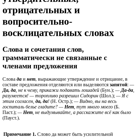
отрицательных и
вопросительно-
восклицательных словах
Слова и сочетания слов,
грамматически не связанные с
членами предложения
Слова
да
и
нет
, выражающие утверждение и отрицание, в
составе предложения отделяются или выделяются
запятой
:
—
Да, да
, не к чему, прикажи подавать лошадей
(Бун.);
—
Да-да
,
разумеется! — торопливо разрешил Сидорин
(Шол.);
— Я с
этим согласен,
да, да
!
(Н. Остр.);
— Видно, вы на весь
госпиталь белье гладите? —
Нет
, тут много моего
(Б.
Паст.);
—
Нет
, не выдумывайте, а расскажите всё как было
(Пауст.).
Примечание 1.
Слово да может быть усилительной