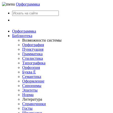
Орфограммка
Вход
Орфограммка
Библиотека
Возможности системы
Орфография
Пунктуация
Грамматика
Стилистика
Типографика
Орфоэпия
Буква Ё
Семантика
Оформление
Синонимы
Эпитеты
Норма
Литература
Справочники
Госты
Шпаргалки