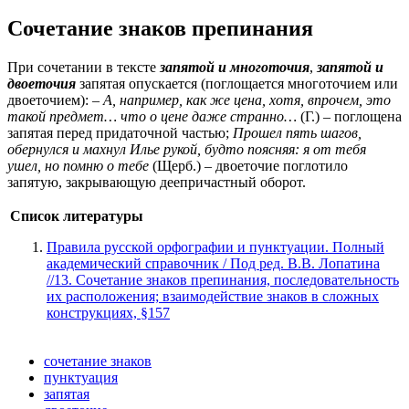
Сочетание знаков препинания
При сочетании в тексте
запятой и многоточия
,
запятой и
двоеточия
запятая опускается (поглощается многоточием или
двоеточием): –
А, например, как же цена, хотя, впрочем, это
такой предмет… что о цене даже странно…
(Г.) – поглощена
запятая перед придаточной частью;
Прошел пять шагов,
обернулся и махнул Илье рукой, будто поясняя: я от тебя
ушел, но помню о тебе
(Щерб.) – двоеточие поглотило
запятую, закрывающую деепричастный оборот.
Список литературы
Правила русской орфографии и пунктуации. Полный
академический справочник / Под ред. В.В. Лопатина
//13. Сочетание знаков препинания, последовательность
их расположения; взаимодействие знаков в сложных
конструкциях, §157
сочетание знаков
пунктуация
запятая