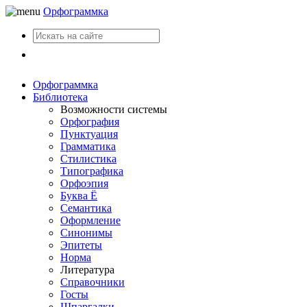
Орфограммка
Вход
Орфограммка
Библиотека
Возможности системы
Орфография
Пунктуация
Грамматика
Стилистика
Типографика
Орфоэпия
Буква Ё
Семантика
Оформление
Синонимы
Эпитеты
Норма
Литература
Справочники
Госты
Шпаргалки