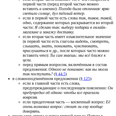
первой части (перед второй частью можно
вставить
а именно
):
Погода была отличная: ярко
светило солнце, дул тёплый ветер.
если в первой части есть слова
так, таков, такой,
одно
, содержание которых раскрывается во второй
части:
Я сделаю так: выберу подарки в онлайн-
магазине и закажу доставку.
если вторая часть имеет изъяснительное значение
(в первой части есть глаголы
видеть, смотреть,
слышать, знать, понимать, чувствовать,
прислушаться
и др., после которых часто можно
вставить
что
):
Ты сам знаешь: мы всё ближе к
цели.
перед прямым вопросом, включённым в состав
предложения:
Одного не понимаю: как вы могли
так поступить?
(
§ 44.5
)
в сложноподчинённом предложении (
§ 125
):
если в главной части есть слова,
предупреждающие о последующем пояснении:
Он
предупредил об одном: чтобы все приехали
вовремя.
если придаточная часть — косвенный вопрос:
Её
очень волновал вопрос: стоит ли ему вообще
доверять.
после слов автора и перед прямой речью:
Потом я