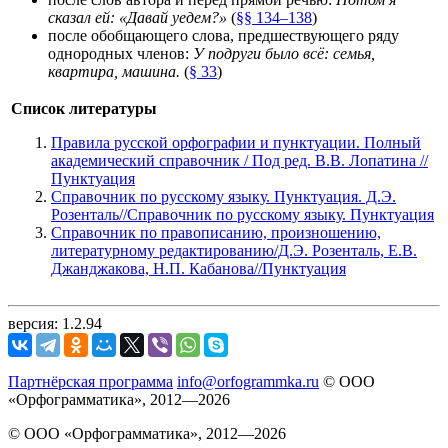
сказал ей: «Давай уедем?»
(
§§ 134–138
)
после обобщающего слова, предшествующего ряду
однородных членов:
У подруги было всё: семья,
квартира, машина.
(
§ 33
)
Список литературы
Правила русской орфографии и пунктуации. Полный
академический справочник / Под ред. В.В. Лопатина //
Пунктуация
Справочник по русскому языку. Пунктуация. Д.Э.
Розенталь//Справочник по русскому языку. Пунктуация
Справочник по правописанию, произношению,
литературному редактированию/Д.Э. Розенталь, Е.В.
Джанджакова, Н.П. Кабанова//Пунктуация
версия: 1.2.94
Партнёрская программа
info@orfogrammka.ru
© ООО
«Орфограмматика», 2012—2026
© ООО «Орфограмматика», 2012—2026