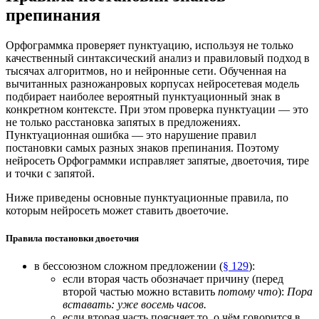
препинания
Орфограммка проверяет пунктуацию, используя не только
качественный синтаксический анализ и правиловый подход в
тысячах алгоритмов, но и нейронные сети. Обученная на
вычитанных разножанровых корпусах нейросетевая модель
подбирает наиболее вероятный пунктуационный знак в
конкретном контексте. При этом проверка пунктуации — это
не только расстановка запятых в предложениях.
Пунктуационная ошибка — это нарушение правил
постановки самых разных знаков препинания. Поэтому
нейросеть Орфограммки исправляет запятые, двоеточия, тире
и точки с запятой.
Ниже приведены основные пунктуационные правила, по
которым нейросеть может ставить двоеточие.
Правила постановки двоеточия
в бессоюзном сложном предложении (
§ 129
):
если вторая часть обозначает причину (перед
второй частью можно вставить
потому что
):
Пора
вставать: уже восемь часов.
если вторая часть поясняет то, о чём говорится в