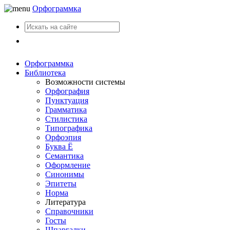
Орфограммка
Вход
Орфограммка
Библиотека
Возможности системы
Орфография
Пунктуация
Грамматика
Стилистика
Типографика
Орфоэпия
Буква Ё
Семантика
Оформление
Синонимы
Эпитеты
Норма
Литература
Справочники
Госты
Шпаргалки