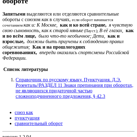
обороте
Запятыми
выделяются или отделяются сравнительные
обороты с союзом
как
в случаях,
если оборот начинается
как и: К Москве,
как и ко всей стране,
я чувствую
сочетанием
свою сыновность, как к старой няньке
В её глазах,
как
(Пауст.);
и во всём лице,
было что-то необычное; Дети,
как и
взрослые,
должны быть приучены к соблюдению правил
общежития;
Как и на прошлогодних
соревнованиях,
впереди оказались спортсмены Российской
Федерации.
Список литературы
Справочник по русскому языку. Пунктуация. Д.Э.
Розенталь//РАЗДЕЛ 11 Знаки препинания при оборотах,
не являющихся придаточной частью
сложноподчиненного предложения, § 42.3
союз как
пунктуация
сравнительный оборот
версия: 1.2.94