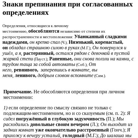
Знаки препинания при согласованных
определениях
Определения, относящиеся к личному
обособляются
местоимению,
независимо от степени их
Убаюканный сладкими
распространенности и местоположения:
надеждами,
он крепко спал
Низенький, коренастый,
(Ч.);
он
обладал страшною силою в руках
Он повернулся и
(М.Г.);
ушёл, а я,
растерянный,
остался рядом с девочкой в пустой
жаркой степи
Раненные,
они снова ползли на камни, с
(Пауст.);
трудом таща за собой автоматы
От
(Соб.);
него,
ревнивого,
заперевшись в комнате, вы
меня,
ленивого,
добрым словом вспомните
(Сим.).
Примечание.
Не обособляются определения при личном
местоимении:
1)
если определение по смыслу связано не только с
подлежащим-местоимением, но и со сказуемым (см. п. 2):
Я
сидел
погружённый в глубокую задумчивость
(П.);
Мы
расходились
довольные своим вечером
(Л.);
Он выходит из
задних комнат
уже окончательно расстроенный
(Гонч.);
Я
прихожу к вечеру усталый,
голодный
(М.Г.);
До шалаша мы