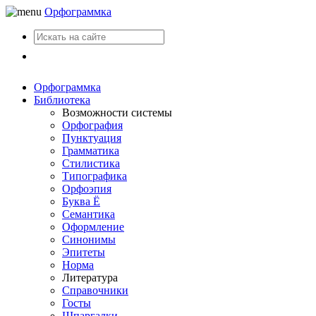
Орфограммка
Вход
Орфограммка
Библиотека
Возможности системы
Орфография
Пунктуация
Грамматика
Стилистика
Типографика
Орфоэпия
Буква Ё
Семантика
Оформление
Синонимы
Эпитеты
Норма
Литература
Справочники
Госты
Шпаргалки