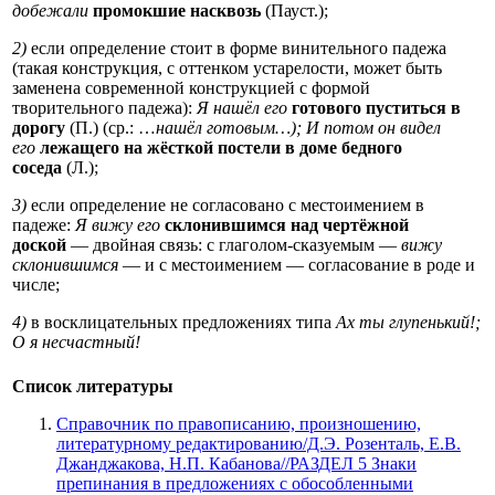
добежали
промокшие насквозь
(Пауст.);
2)
если определение стоит в форме винительного падежа
(такая конструкция, с оттенком устарелости, может быть
заменена современной конструкцией с формой
творительного падежа):
Я нашёл его
готового пуститься в
дорогу
(П.) (ср.: …
нашёл готовым…); И потом он видел
его
лежащего на жёсткой постели в доме бедного
соседа
(Л.);
3)
если определение не согласовано с местоимением в
падеже:
Я вижу его
склонившимся над чертёжной
доской
— двойная связь: с глаголом-сказуемым —
вижу
склонившимся
— и с местоимением — согласование в роде и
числе;
4)
в восклицательных предложениях типа
Ах ты глупенький!;
О я несчастный!
Список литературы
Справочник по правописанию, произношению,
литературному редактированию/Д.Э. Розенталь, Е.В.
Джанджакова, Н.П. Кабанова//РАЗДЕЛ 5 Знаки
препинания в предложениях с обособленными