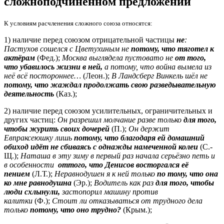
сложноподчинённом предложении
К условиям расчленения сложного союза относятся:
1) наличие перед союзом отрицательной частицы
не
:
Пастухов сошелся с Цветухиным не
потому, что тяготел к
актёрам
(Фед.);
Москва выглядела пустовато не
от того,
что убавилось жизни в ней,
а потому, что война вымела из
неё всё постороннее…
(Леон.);
В Ландсберг Винкель шёл не
потому, что жаждал продолжать свою разведывательную
деятельность
(Каз.);
2) наличие перед союзом усилительных, ограничительных и
других частиц:
Он разрешил молчание разве только
для того,
чтобы журить своих дочерей
(П.);
Он держит
Евпраксеюшку лишь
потому, что благодаря ей домашний
обиход идёт не сбиваясь с однажды намеченной колеи
(С.-
Щ.);
Наташа в эту зиму в первый раз начала серьёзно петь и
в особенности
оттого, что Денисов восторгался её
пением
(Л.Т.);
Неравнодушен я к ней только
по тому, что она
ко мне равнодушна
(Эр.);
Водитель как раз
для того, чтобы
люди схлынули,
застопорил машину против
калитки
(Ф.);
Стоит ли отказываться от трудного дела
только
потому, что оно трудно?
(Крым.);