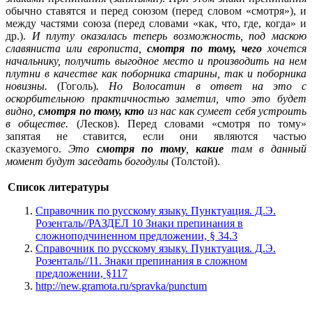
обычно ставятся и перед союзом (перед словом «смотря»), и
между частями союза (перед словами «как, что, где, когда» и
др.).
И плуту оказалась теперь возможность, под маскою
славяниста или европиста,
смотря по тому, чего
хочется
начальнику, получить выгодное место и производить на нем
плутни в качестве как поборника старины, так и поборника
новизны.
(Гоголь)
. Но Волосатин в ответ на это с
оскорбительною практичностью заметил, что это будет
видно,
смотря по тому, кто
из нас как сумеет себя устроить
в обществе.
(Лесков).
Перед словами «смотря по тому»
запятая не ставится, если они являются частью
сказуемого.
Это
смотря по тому
,
какие
там в данный
момент будут заседать богодулы
(
Толстой).
Список литературы
Справочник по русскому языку. Пунктуация. Д.Э.
Розенталь//РАЗДЕЛ 10 Знаки препинания в
сложноподчиненном предложении, § 34.3
Справочник по русскому языку. Пунктуация. Д.Э.
Розенталь//11. Знаки препинания в сложном
предложении, §117
http://new.gramota.ru/spravka/punctum