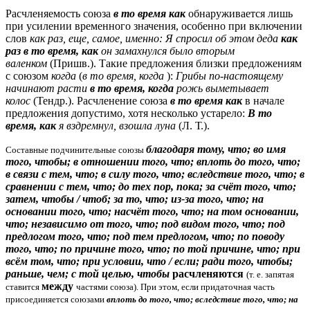
Расчленяемость союза
в то время как
обнаруживается лишь
при усилении временного значения, особенно при включении
слов
как раз, еще, самое, именно: Я спросил об этом деда
как
раз в то время, как
он замахнулся было вторым
валенком
(Пришв.). Такие предложения близки предложениям
с союзом
когда
(
в то время, когда
):
Грибы по-настоящему
начинают расти
в то время, когда
рожь выметывает
колос
(Тендр.). Расчленение союза
в то время как
в начале
предложения допустимо, хотя несколько устарело:
В то
время, как
я вздремнул, взошла луна
(Л. Т.).
благодаря тому, что; во имя
Составные подчинительные союзы
того, чтобы; в отношении того, что; вплоть до того, что;
в связи с тем, что; в силу того, что; вследствие того, что; в
сравнении с тем, что; до тех пор, пока; за счёт того, что;
затем, чтобы / чтоб; за то, что; из-за того, что; на
основании того, что; насчёт того, что; на том основании,
что; независимо от того, что; под видом того, что; под
предлогом того, что; под тем предлогом, что; по поводу
того, что; по причине того, что; по той причине, что; при
всём том, что; при условии, что / если; ради того, чтобы;
раньше, чем; с той целью, чтобы
расчленяются
(т. е. запятая
между
ставится
частями союза). При этом, если придаточная часть
присоединяется союзами
вплоть до того, что; вследствие того, что; на