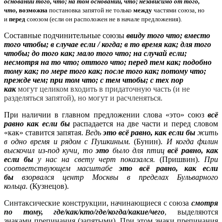
основании того, что; на том основании, что; независимо от того,
что,
возможна
постановка запятой не только
между
частями союза, но
и
перед
союзом (если он расположен не в начале предложения).
Составные подчинительные союзы
ввиду того что; вместо
того чтобы; в случае если / когда; в то время как; для того
чтобы; до того как; мало того что; на случай если;
несмотря на то что; оттого что; перед тем как; подобно
тому как; по мере того как; после того как; потому что;
прежде чем; при том что; с тем чтобы; с тех пор
как
могут целиком входить в придаточную часть (и не
разделяться запятой), но могут и расчленяться.
При наличии в главном предложении слова «это» союз
всё
равно как если бы
распадается на две части и перед словом
«как» ставится запятая.
Ведь
это
всё равно, как если бы
жить
в одно время и рядом с Пушкиным.
(Бунин).
И когда филин
выскочил из-под кучи, то
это
было для птиц
всё равно, как
если бы
у нас на свету черт показался.
(Пришвин).
При
соответствующем масштабе
это
всё равно, как если
бы
взорвался центр Москвы в пределах Бульварного
кольца.
(Кузнецов).
Синтаксические конструкции, начинающиеся с союза
смотря
по тому, где/как/кто/где/когда/какие/чего
, выделяются
знаками препинания (запятыми). При этом знаки препинания