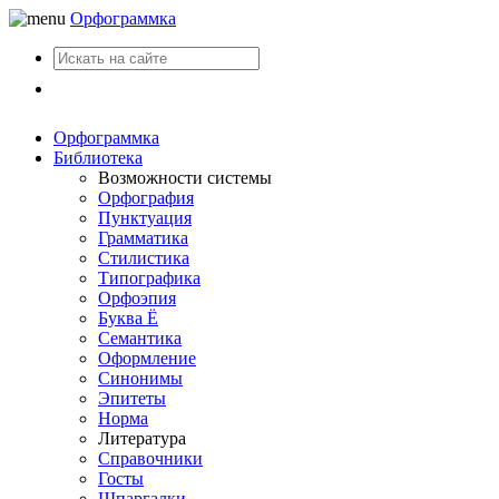
Орфограммка
Вход
Орфограммка
Библиотека
Возможности системы
Орфография
Пунктуация
Грамматика
Стилистика
Типографика
Орфоэпия
Буква Ё
Семантика
Оформление
Синонимы
Эпитеты
Норма
Литература
Справочники
Госты
Шпаргалки