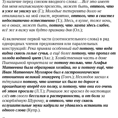
3) наличие перед союзом вводного слова:
…Всё это имеет
для меня неизъяснимую прелесть, может быть,
оттого, что
я уже не увижу их
(Г.);
Молодые тетеревята долго не
откликались на мой свист, вероятно,
оттого, что я свистел
недостаточно естественно
(Т.);
Здесь, в кухне, тоже ночь,
но в окнах, может быть,
потому, что лампа здесь слабее,
всё же я вижу как будто признаки дня
(Ол.);
4) включение первой части (соотносительного слова) в ряд
однородных членов предложения или параллельных
конструкций:
Река приняла особенный вид
потому, что вода
видна сквозь голые сучья,
а ещё более
потому, что пропал от
холода водяной цвет
(Акс.);
Хозяйственная часть в доме
Пшеницыной процветала не
потому только, что Агафья
Матвеевна была образцовая хозяйка, но и потому ещё, что
Иван Матвеевич Мухояров был в гастрономическом
отношении великий эпикуреец
(Гонч.);
Нехлюдов заехал к
тётушкам
потому, что имение их было по дороге к
прошедшему вперёд его полку, и потому, что они его очень
об этом просили
(Л.Т.);
Ромашов же краснел до настоящих
слёз
от
своего
бессилия и растерянности, и от боли
за
оскорблённую Шурочку,
и оттого, что ему сквозь
оглушительные звуки кадрили не удавалось вставить ни
одного слова
(Купр.).