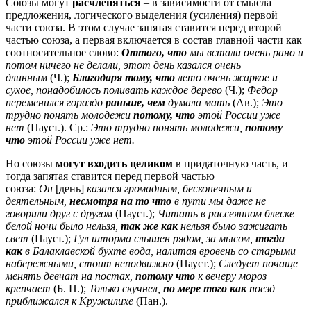
Союзы могут
расчленяться
– в зависимости от смысла
предложения, логического выделения (усиления) первой
части союза. В этом случае запятая ставится перед второй
частью союза, а первая включается в состав главной части как
соотносительное слово:
Оттого, что
мы встали очень рано и
потом ничего не делали, этот день казался очень
длинным
(Ч.);
Благодаря тому, что
лето очень жаркое и
сухое, понадобилось поливать каждое дерево
(Ч.);
Федор
переменился гораздо
раньше, чем
думала мать
(Ав.);
Это
трудно понять молодежи
потому, что
этой России уже
нет
(Пауст.). Ср.:
Это трудно понять молодежи,
потому
что
этой России уже нет.
Но союзы
могут входить целиком
в придаточную часть, и
тогда запятая ставится перед первой частью
союза:
Он
[день]
казался громадным, бесконечным и
деятельным,
несмотря на то что
в пути мы даже не
говорили друг с другом
(Пауст.);
Читать в рассеянном блеске
белой ночи было нельзя,
так же как
нельзя было зажигать
свет
(Пауст.);
Гул шторма слышен рядом, за мысом,
тогда
как
в Балаклавской бухте вода, налитая вровень со старыми
набережными, стоит неподвижно
(Пауст.);
Следует почаще
менять девчат на постах,
потому что
к вечеру мороз
крепчает
(Б. П.);
Только скучнел,
по мере того как
поезд
приближался к Кружилихе
(Пан.).