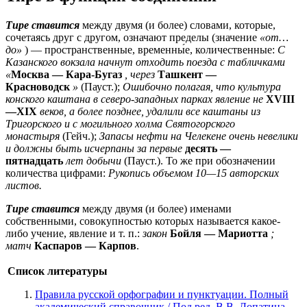
Тире ставится
между двумя (и более) словами, которые,
сочетаясь друг с другом, означают пределы (значение
«от…
до»
) — пространственные, временны́е, количественные:
С
Казанского вокзала начнут отходить поезда с табличками
«
Москва — Кара-Бугаз
, через
Ташкент —
Красноводск
»
(Пауст.);
Ошибочно полагая, что культура
конского каштана в северо-западных парках явление не
XVIII
—XIX
веков, а более позднее, удалили все каштаны из
Тригорского и с могильного холма Святогорского
монастыря
(Гейч.);
Запасы нефти на Челекене очень невелики
и должны быть исчерпаны за первые
десять —
пятнадцать
лет добычи
(Пауст.). То же при обозначении
количества цифрами:
Рукопись объемом 10—15 авторских
листов.
Тире ставится
между двумя (и более) именами
собственными, совокупностью которых называется какое-
либо учение, явление и т. п.:
закон
Бойля — Мариотта
;
матч
Каспаров — Карпов
.
Список литературы
Правила русской орфографии и пунктуации. Полный
академический справочник / Под ред. В.В. Лопатина