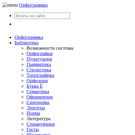
Орфограммка
Вход
Орфограммка
Библиотека
Возможности системы
Орфография
Пунктуация
Грамматика
Стилистика
Типографика
Орфоэпия
Буква Ё
Семантика
Оформление
Синонимы
Эпитеты
Норма
Литература
Справочники
Госты
Шпаргалки