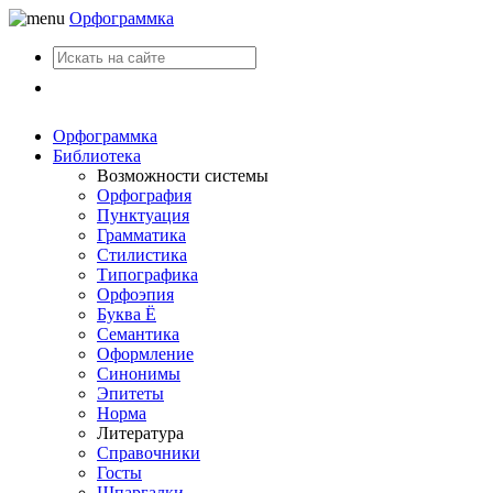
Орфограммка
Вход
Орфограммка
Библиотека
Возможности системы
Орфография
Пунктуация
Грамматика
Стилистика
Типографика
Орфоэпия
Буква Ё
Семантика
Оформление
Синонимы
Эпитеты
Норма
Литература
Справочники
Госты
Шпаргалки