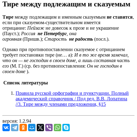
Тире между подлежащим и сказуемым
Тире
между подлежащим и именным сказуемым
не ставится
,
если при сказуемом-существительном имеется
отрицание:
Пейзаж
не довесок к прозе и не украшение
(Пауст.);
Россия
не Петербург
, она
огромная
(Пришв.);
Старость
не радость
(посл.).
Однако при противопоставлении сказуемое с отрицанием
требует постановки тире (не… а):
И в то же время замечал,
что он — не господин в своем доме, а лишь составная часть
его
(М. Г.) (ср. без противопоставления:
Он не господин в
своем доме
).
Список литературы
Правила русской орфографии и пунктуации. Полный
академический справочник / Под ред. В.В. Лопатина
//3. Тире между членами предложения, §15
версия: 1.2.94