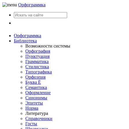
Орфограммка
Вход
Орфограммка
Библиотека
Возможности системы
Орфография
Пунктуация
Грамматика
Стилистика
Типографика
Орфоэпия
Буква Ё
Семантика
Оформление
Синонимы
Эпитеты
Норма
Литература
Справочники
Госты
Шпаргалки