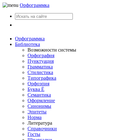
Орфограммка
Вход
Орфограммка
Библиотека
Возможности системы
Орфография
Пунктуация
Грамматика
Стилистика
Типографика
Орфоэпия
Буква Ё
Семантика
Оформление
Синонимы
Эпитеты
Норма
Литература
Справочники
Госты
Шпаргалки