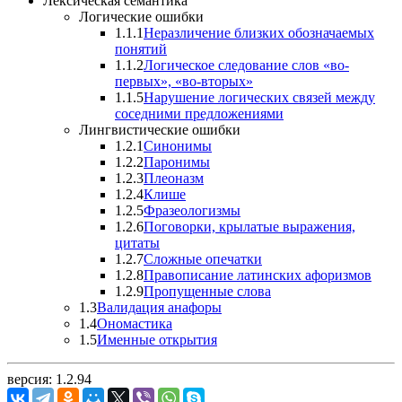
Лексическая семантика
Логические ошибки
1.1.1
Неразличение близких обозначаемых
понятий
1.1.2
Логическое следование слов «во-
первых», «во-вторых»
1.1.5
Нарушение логических связей между
соседними предложениями
Лингвистические ошибки
1.2.1
Синонимы
1.2.2
Паронимы
1.2.3
Плеоназм
1.2.4
Клише
1.2.5
Фразеологизмы
1.2.6
Поговорки, крылатые выражения,
цитаты
1.2.7
Сложные опечатки
1.2.8
Правописание латинских афоризмов
1.2.9
Пропущенные слова
1.3
Валидация анафоры
1.4
Ономастика
1.5
Именные открытия
версия: 1.2.94