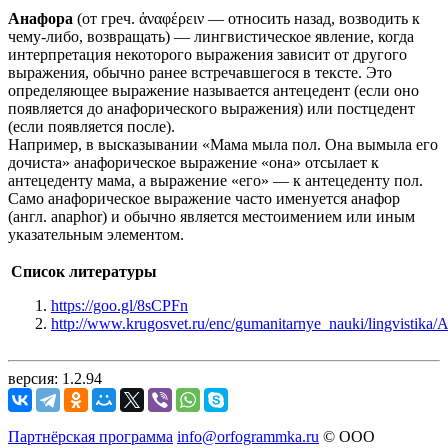
Анафора
(от греч. ἀναφέρειν — относить назад, возводить к
чему-либо, возвращать) — лингвистическое явление, когда
интерпретация некоторого выражения зависит от другого
выражения, обычно ранее встречавшегося в тексте. Это
определяющее выражение называется антецедент (если оно
появляется до анафорического выражения) или постцедент
(если появляется после).
Например, в высказывании «Мама мыла пол. Она вымыла его
дочиста» анафорическое выражение «она» отсылает к
антецеденту мама, а выражение «его» — к антецеденту пол.
Само анафорическое выражение часто именуется анафор
(англ. anaphor) и обычно является местоимением или иным
указательным элементом.
Список литературы
https://goo.gl/8sCPFn
http://www.krugosvet.ru/enc/gumanitarnye_nauki/lingvisti
версия: 1.2.94
Партнёрская программа
info@orfogrammka.ru
© ООО