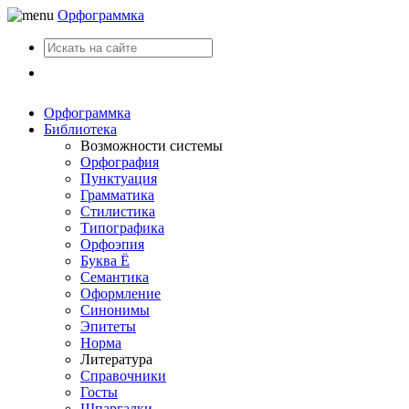
Орфограммка
Вход
Орфограммка
Библиотека
Возможности системы
Орфография
Пунктуация
Грамматика
Стилистика
Типографика
Орфоэпия
Буква Ё
Семантика
Оформление
Синонимы
Эпитеты
Норма
Литература
Справочники
Госты
Шпаргалки