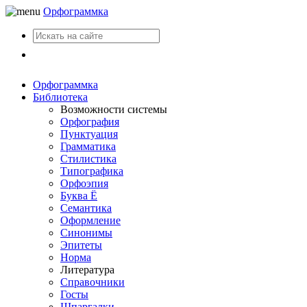
Орфограммка
Вход
Орфограммка
Библиотека
Возможности системы
Орфография
Пунктуация
Грамматика
Стилистика
Типографика
Орфоэпия
Буква Ё
Семантика
Оформление
Синонимы
Эпитеты
Норма
Литература
Справочники
Госты
Шпаргалки