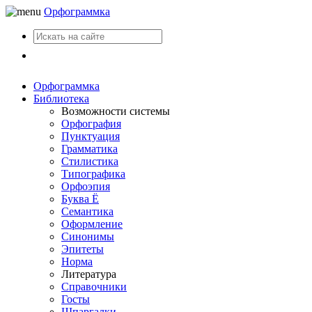
Орфограммка
Вход
Орфограммка
Библиотека
Возможности системы
Орфография
Пунктуация
Грамматика
Стилистика
Типографика
Орфоэпия
Буква Ё
Семантика
Оформление
Синонимы
Эпитеты
Норма
Литература
Справочники
Госты
Шпаргалки