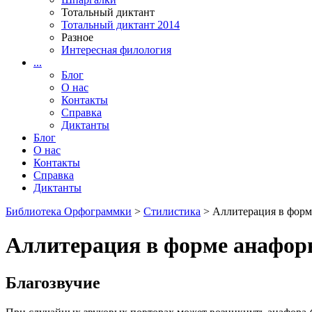
Тотальный диктант
Тотальный диктант 2014
Разное
Интересная филология
...
Блог
О нас
Контакты
Справка
Диктанты
Блог
О нас
Контакты
Справка
Диктанты
Библиотека Орфограммки
>
Стилистика
> Аллитерация в форм
Аллитерация в форме анафо
Благозвучие