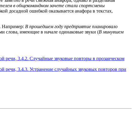
ее заметно в речи смежная анафора, однако и раздельная
ителем в общекомандном зачете стали спортсмены
кой досадной ошибкой оказывается анафора в текстах,
й. Например:
В прошедшем году предприятие планировало
и слова, имеющие в начале одинаковые звуки (
В минувшем
кой речи, 3.4.2. Случайные звуковые повторы в прозаическом
ой речи, 3.4.3. Устранение случайных звуковых повторов при