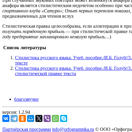
При случайных звуковых повторах может возникнуть анафора
анафора является стилистическим недочетом особенно при ча
спортивного клуба «Сатурн»; Опыт первых перевозок показал, 
предназначенных для чтения вслух
Стилистическая правка целесообразна, если аллитерации в пр
получить порядочную прибыль
— при стилистической правке та
году предприятие запланировало немалую прибыль
…)
Список литературы
Стилистика русского языка. Учеб. пособие./И.Б. Голуб//
тексте
Стилистика русского языка. Учеб. пособие./И.Б. Голуб//
стилистической правке текста
благозвучие
версия: 1.2.94
Партнёрская программа
info@orfogrammka.ru
© ООО «Орфограм