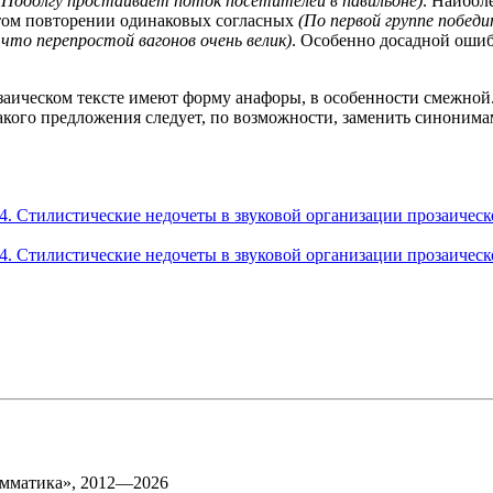
(
Подолгу простаивает поток посетителей в павильоне
)
. Наибол
стом повторении одинаковых согласных
(
По первой группе побед
что перепростой вагонов очень велик
)
. Особенно досадной ошиб
озаическом тексте имеют форму анафоры, в особенности смежно
кого предложения следует, по возможности, заменить синонимам
3.4. Стилистические недочеты в звуковой организации прозаичес
3.4. Стилистические недочеты в звуковой организации прозаическ
матика», 2012—2026