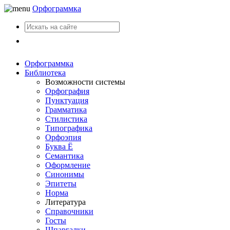
Орфограммка
Вход
Орфограммка
Библиотека
Возможности системы
Орфография
Пунктуация
Грамматика
Стилистика
Типографика
Орфоэпия
Буква Ё
Семантика
Оформление
Синонимы
Эпитеты
Норма
Литература
Справочники
Госты
Шпаргалки