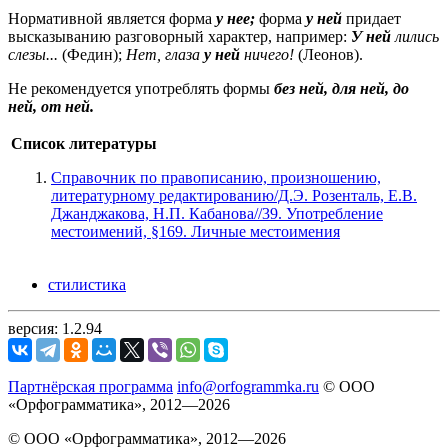
Нормативной является форма
у нее;
форма
у
ней
придает
высказыванию разговорный характер, например:
У
ней
лились
слезы...
(Федин);
Нет, глаза
у
ней
ничего!
(Леонов).
Не рекомендуется употреблять формы
без
ней, для ней, до
ней, от ней.
Список литературы
Справочник по правописанию, произношению,
литературному редактированию/Д.Э. Розенталь, Е.В.
Джанджакова, Н.П. Кабанова//39. Употребление
местоимений, §169. Личные местоимения
стилистика
версия: 1.2.94
Партнёрская программа
info@orfogrammka.ru
© ООО
«Орфограмматика», 2012—2026
© ООО «Орфограмматика», 2012—2026