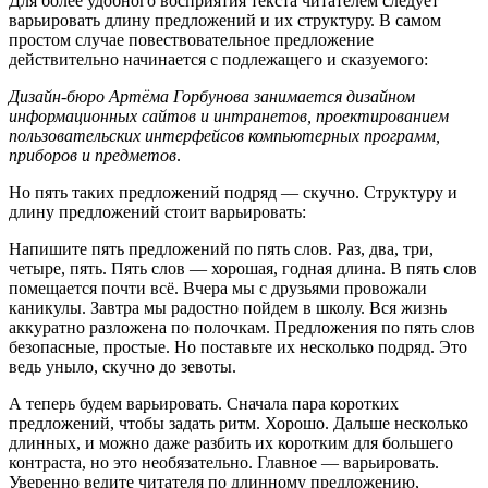
Для более удобного восприятия текста читателем следует
варьировать длину предложений и их структуру. В самом
простом случае повествовательное предложение
действительно начинается с подлежащего и сказуемого:
Дизайн-бюро Артёма Горбунова занимается дизайном
информационных сайтов и интранетов, проектированием
пользовательских интерфейсов компьютерных программ,
приборов и предметов
.
Но пять таких предложений подряд — скучно. Структуру и
длину предложений стоит варьировать:
Напишите пять предложений по пять слов. Раз, два, три,
четыре, пять. Пять слов — хорошая, годная длина. В пять слов
помещается почти всё. Вчера мы с друзьями провожали
каникулы. Завтра мы радостно пойдем в школу. Вся жизнь
аккуратно разложена по полочкам. Предложения по пять слов
безопасные, простые. Но поставьте их несколько подряд. Это
ведь уныло, скучно до зевоты.
А теперь будем варьировать. Сначала пара коротких
предложений, чтобы задать ритм. Хорошо. Дальше несколько
длинных, и можно даже разбить их коротким для большего
контраста, но это необязательно. Главное — варьировать.
Уверенно ведите читателя по длинному предложению,