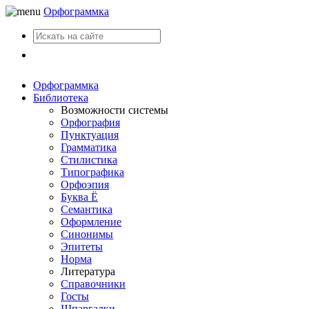
Орфограммка
Вход
Орфограммка
Библиотека
Возможности системы
Орфография
Пунктуация
Грамматика
Стилистика
Типографика
Орфоэпия
Буква Ё
Семантика
Оформление
Синонимы
Эпитеты
Норма
Литература
Справочники
Госты
Шпаргалки