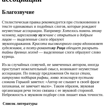
Благозвучие
Стилистическая правка рекомендуется при столкновении в
тексте одинаковых и подобных слогов, которые рождают
неуместные ассоциации. Например:
Хотелось помочь этому
человеку, кареглазо
му му
жчине с открытым и добрым
лицом
— выделенные слоги образуют
звукоподражания.
Красота высокогорного озера вдохновляет
художников, а поэту-романти
ку Рица
обещает раскрыть
тайны древних легенд
— выделенные слоги образуют слово
курица.
Из-за случайных созвучий, не замеченных автором, иногда
проступает нежелательный смысл, возникают неуместные
ассоциации. По поводу предложения
Он писал стихи,
хитроумно подбирая рифмы, ловко жонглируя пустыми
словами
Горький заметил: «Автор не слышит в своей фразе
хихиканья, не замечает мыло». Таким образом, звуковая
организация речи тесно связана с ее звуковой стороной.
Небрежность в звуковом подборе слов лишает язык точности.
Список литературы