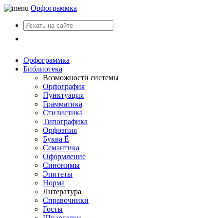
Орфограммка
Вход
Орфограммка
Библиотека
Возможности системы
Орфография
Пунктуация
Грамматика
Стилистика
Типографика
Орфоэпия
Буква Ё
Семантика
Оформление
Синонимы
Эпитеты
Норма
Литература
Справочники
Госты
Шпаргалки