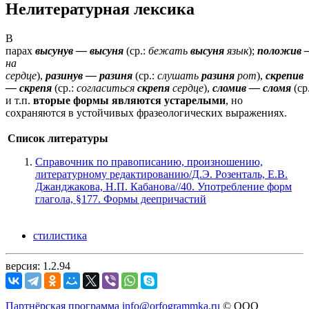
Нелитературная лексика
В
парах
высунув
—
высуня
(ср.:
бежать
высуня
язык
);
положив
на
сердце
),
разинув
—
разиня
(ср.:
слушать
разиня
рот
),
скрепив
—
скрепя
(ср.:
согласиться
скрепя
сердце
),
сломив
—
сломя
(ср
и т.п.
вторые формы являются устарелыми
, но
сохраняются в устойчивых фразеологических выражениях.
Список литературы
Справочник по правописанию, произношению,
литературному редактированию/Д.Э. Розенталь, Е.В.
Джанджакова, Н.П. Кабанова//40. Употребление форм
глагола, §177. Формы деепричастий
стилистика
версия: 1.2.94
Партнёрская программа
info@orfogrammka.ru
© ООО