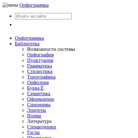
Орфограммка
Вход
Орфограммка
Библиотека
Возможности системы
Орфография
Пунктуация
Грамматика
Стилистика
Типографика
Орфоэпия
Буква Ё
Семантика
Оформление
Синонимы
Эпитеты
Норма
Литература
Справочники
Госты
Шпаргалки