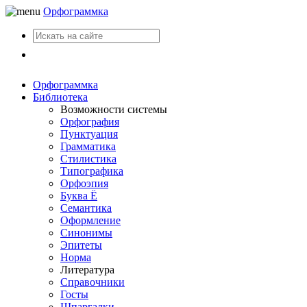
Орфограммка
Вход
Орфограммка
Библиотека
Возможности системы
Орфография
Пунктуация
Грамматика
Стилистика
Типографика
Орфоэпия
Буква Ё
Семантика
Оформление
Синонимы
Эпитеты
Норма
Литература
Справочники
Госты
Шпаргалки