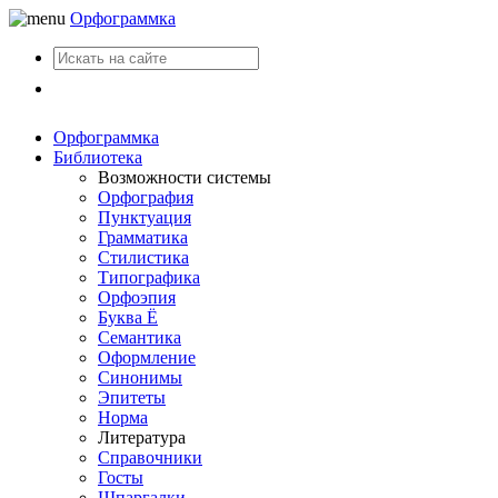
Орфограммка
Вход
Орфограммка
Библиотека
Возможности системы
Орфография
Пунктуация
Грамматика
Стилистика
Типографика
Орфоэпия
Буква Ё
Семантика
Оформление
Синонимы
Эпитеты
Норма
Литература
Справочники
Госты
Шпаргалки