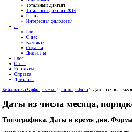
Тотальный диктант
Тотальный диктант 2014
Разное
Интересная филология
...
Блог
О нас
Контакты
Справка
Диктанты
Блог
О нас
Контакты
Справка
Диктанты
Библиотека Орфограммки
>
Типографика
> Даты из числа меся
Даты из числа месяца, порядк
Типографика. Даты и время дня. Форма