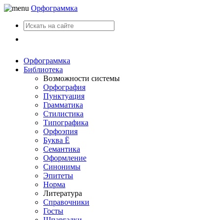
Орфограммка
Вход
Орфограммка
Библиотека
Возможности системы
Орфография
Пунктуация
Грамматика
Стилистика
Типографика
Орфоэпия
Буква Ё
Семантика
Оформление
Синонимы
Эпитеты
Норма
Литература
Справочники
Госты
Шпаргалки