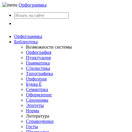
Орфограммка
Вход
Орфограммка
Библиотека
Возможности системы
Орфография
Пунктуация
Грамматика
Стилистика
Типографика
Орфоэпия
Буква Ё
Семантика
Оформление
Синонимы
Эпитеты
Норма
Литература
Справочники
Госты
Шпаргалки