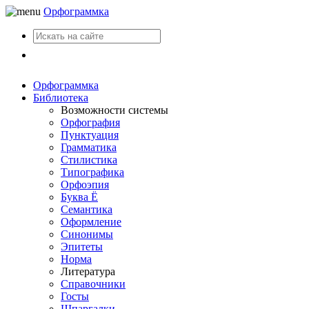
Орфограммка
Вход
Орфограммка
Библиотека
Возможности системы
Орфография
Пунктуация
Грамматика
Стилистика
Типографика
Орфоэпия
Буква Ё
Семантика
Оформление
Синонимы
Эпитеты
Норма
Литература
Справочники
Госты
Шпаргалки