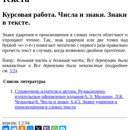
Курсовая работа. Числа и знаки. Знаки
в тексте.
Знаки ударения и произношения в словах текста облегчают и
упрощают чтение. Так, знак ударения или две точки над
буквой «е» («ё») помогают читателю с первого раза правильно
прочесть текст в случаях, когда возможно двойное прочтение.
Напр.:
бо́льшая часть и
больша́я
часть; Всё деревушки были
неказистые и Все деревушки были неказистые
(подробнее
см.
5.5
).
Список литературы
Справочник издателя и автора. Редакционно-
издательское оформление издания/А.Э. Мильчин, Л.К.
Чельцова//6. Числа и знаки, 6.4.5. Знаки ударения и
произношения в словах текста
версия: 1.2.94