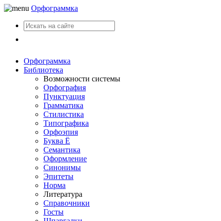
Орфограммка
Вход
Орфограммка
Библиотека
Возможности системы
Орфография
Пунктуация
Грамматика
Стилистика
Типографика
Орфоэпия
Буква Ё
Семантика
Оформление
Синонимы
Эпитеты
Норма
Литература
Справочники
Госты
Шпаргалки