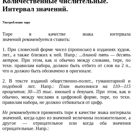
Количественные числительные.
Интервал значений.
Употребление тире
Тире в качестве знака интервала
значений
рекомендуется
ставить:
1. При словесной форме чисел (прописью) в изданиях худож.
лит., а также близких к ней. Напр.:
...длиной пять — десять
метров
. При этом, как и обычно между словами, тире, по
техн. правилам набора, должно быть отбито от слов на 2 п.,
что и должно быть обозначено в оригинале.
2. В тексте изданий общественно-полит., гуманитарной и
подобной лит. Напр.:
План выполнялся на 110—115
процентов
;
30—35 тыс. юношей и девушек
. При этом, как и
обычно, между числами в цифровой форме, тире, по техн.
правилам набора, не должно отбиваться от цифр.
Не рекомендуется
применять тире в качестве знака интервала
значений, когда одно из значений величины положительное, а
другое — отрицательное или когда оба значения
отрицательные. Напр.: