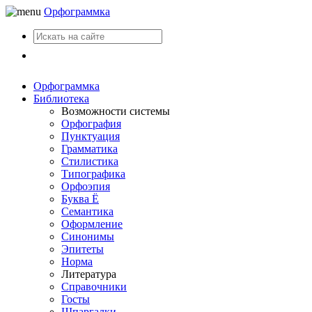
Орфограммка
Вход
Орфограммка
Библиотека
Возможности системы
Орфография
Пунктуация
Грамматика
Стилистика
Типографика
Орфоэпия
Буква Ё
Семантика
Оформление
Синонимы
Эпитеты
Норма
Литература
Справочники
Госты
Шпаргалки