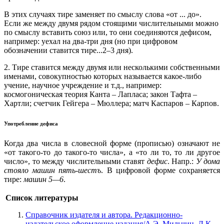
В этих случаях тире заменяет по смыслу слова «от ... до».
Если же между двумя рядом стоящими числительными можно
по смыслу вставить союз или, то они соединяются дефисом,
например: уехал на два-три дня (но при цифровом
обозначении ставится тире...2–3 дня).
2. Тире ставится между двумя или несколькими собственными
именами, совокупностью которых называется какое-либо
учение, научное учреждение и т.д., например:
космогоническая теория Канта – Лапласа; закон Тафта –
Хартли; счетчик Гейгера – Мюллера; матч Каспаров – Карпов.
Употребление дефиса
Когда два числа в словесной форме (прописью) означают не
«от такого-то до такого-то числа», а «то ли то, то ли другое
число», то между числительными ставят
дефис
. Напр.:
У дома
стояло машин пять-шестъ
. В цифровой форме сохраняется
тире:
машин 5—6
.
Список литературы
Справочник издателя и автора. Редакционно-
издательское оформление издания/А.Э. Мильчин, Л.К.