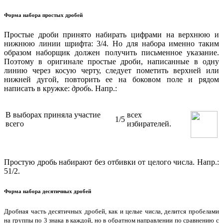
Форма набора простых дробей
Простые дроби принято набирать цифрами на верхнюю и
нижнюю линии шрифта: 3/4. Но для набора именно таким
образом наборщик должен получить письменное указание.
Поэтому в оригинале простые дроби, написанные в одну
линию через косую черту, следует пометить верхней или
нижней дугой, повторить ее на боковом поле и рядом
написать в кружке:
дробь
. Напр.:
В выборах приняла участие
всех
1/5
всего
избирателей.
Простую дробь набирают без отбивки от целого числа. Напр.:
51/2.
Форма набора десятичных дробей
Дробная часть десятичных дробей, как и целые числа, делится пробелами
на группы по 3 знака в каждой, но в обратном направлении по сравнению с