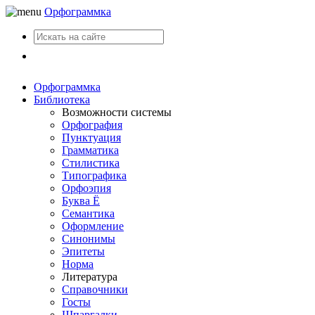
Орфограммка
Вход
Орфограммка
Библиотека
Возможности системы
Орфография
Пунктуация
Грамматика
Стилистика
Типографика
Орфоэпия
Буква Ё
Семантика
Оформление
Синонимы
Эпитеты
Норма
Литература
Справочники
Госты
Шпаргалки