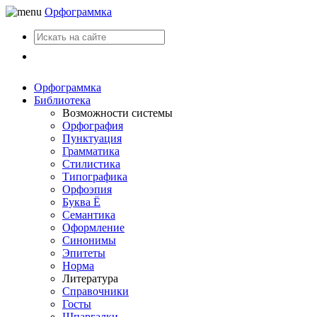
Орфограммка
Вход
Орфограммка
Библиотека
Возможности системы
Орфография
Пунктуация
Грамматика
Стилистика
Типографика
Орфоэпия
Буква Ё
Семантика
Оформление
Синонимы
Эпитеты
Норма
Литература
Справочники
Госты
Шпаргалки