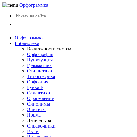
Орфограммка
Вход
Орфограммка
Библиотека
Возможности системы
Орфография
Пунктуация
Грамматика
Стилистика
Типографика
Орфоэпия
Буква Ё
Семантика
Оформление
Синонимы
Эпитеты
Норма
Литература
Справочники
Госты
Шпаргалки