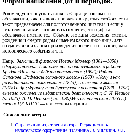
Форма написания дат и периодов.
Рекомендуется опускать слово
год
при цифровом его
обозначении, как правило, при датах в круглых скобках, если
текст предназначен для подготовленного читателя и если у
читателя не может возникнуть сомнения, что цифры
обозначают именно год. Обычно это даты рождения, смерти,
рождения и смерти рядом с именем какого-либо лица, дата
создания или издания произведения после его названия, дата
исторического события и т. п.
Напр.:
Заметный физиолог Иоганн Мюллер (1801—1858)
сформулировал...; Наиболее полно они изложены в работе
Брэдли «Явление и действительность» (1893); Работы
Сеченова «Рефлексы головного мозга» (1863), «Кому и как
разрабатывать психологию» (1873), «Элементы мысли»
(1878) и др.; Французская буржуазная революция (1789—1793)
вызвала оживление издательской деятельности; С. И. Иванов
(р. 1925); А. П. Петров (ум. 1980).
Но:
сентябрьский (1965 г.)
пленум ЦК КПСС
— в массовом издании.
Список литературы
Справочник издателя и автора. Редакционно-
издательское оформление издания/А.Э. Мильчин, Л.К.