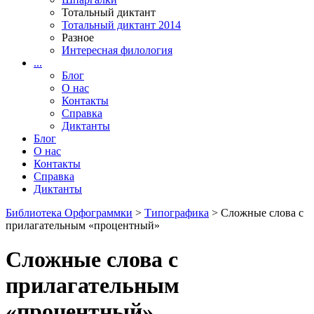
Тотальный диктант
Тотальный диктант 2014
Разное
Интересная филология
...
Блог
О нас
Контакты
Справка
Диктанты
Блог
О нас
Контакты
Справка
Диктанты
Библиотека Орфограммки
>
Типографика
> Сложные слова с
прилагательным «процентный»
Сложные слова с
прилагательным
«процентный»