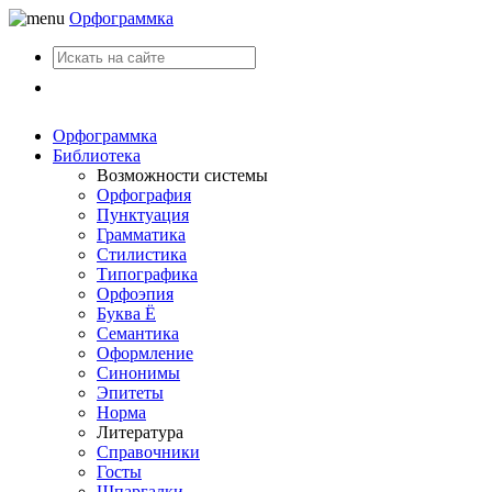
Орфограммка
Вход
Орфограммка
Библиотека
Возможности системы
Орфография
Пунктуация
Грамматика
Стилистика
Типографика
Орфоэпия
Буква Ё
Семантика
Оформление
Синонимы
Эпитеты
Норма
Литература
Справочники
Госты
Шпаргалки