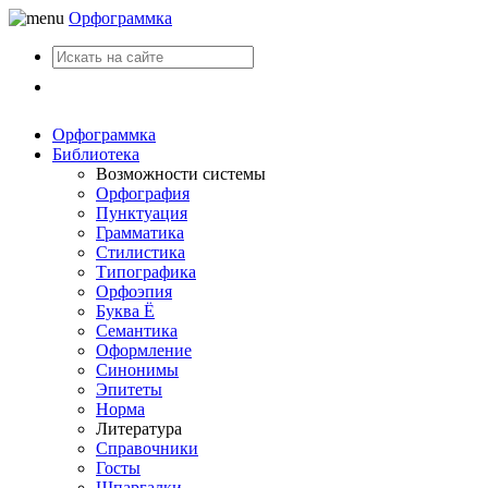
Орфограммка
Вход
Орфограммка
Библиотека
Возможности системы
Орфография
Пунктуация
Грамматика
Стилистика
Типографика
Орфоэпия
Буква Ё
Семантика
Оформление
Синонимы
Эпитеты
Норма
Литература
Справочники
Госты
Шпаргалки