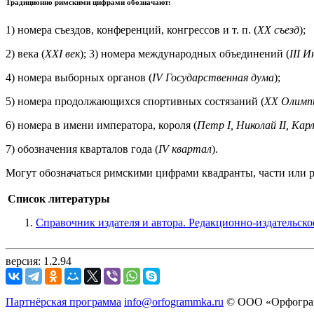
Традиционно римскими цифрами обозначают:
1) номера съездов, конференций, конгрессов и т. п. (
XX съезд
);
2) века (
XXI век
); 3) номера международных объединений (
III 
4) номера выборных органов (
IV Государственная дума
);
5) номера продолжающихся спортивных состязаний (
XX Олимп
6) номера в имени императора, короля (
Петр I, Николай II, Кар
7) обозначения кварталов года (
IV квартал
).
Могут обозначаться римскими цифрами квадранты, части или ра
Список литературы
Справочник издателя и автора. Редакционно-издательско
версия: 1.2.94
Партнёрская программа
info@orfogrammka.ru
© ООО «Орфограм