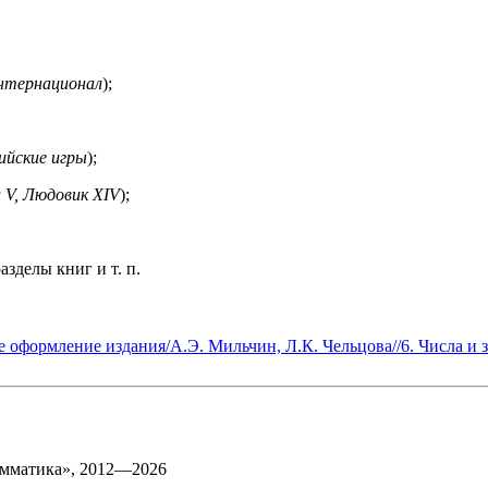
Интернационал
);
ийские игры
);
л V, Людовик XIV
);
зделы книг и т. п.
е оформление издания/А.Э. Мильчин, Л.К. Чельцова//6. Числа и 
матика», 2012—2026