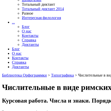
Тотальный диктант
Тотальный диктант 2014
Разное
Интересная филология
...
Блог
О нас
Контакты
Справка
Диктанты
Блог
О нас
Контакты
Справка
Диктанты
Библиотека Орфограммки
>
Типографика
> Числительные в ви
Числительные в виде римски
Курсовая работа. Числа и знаки. Поря