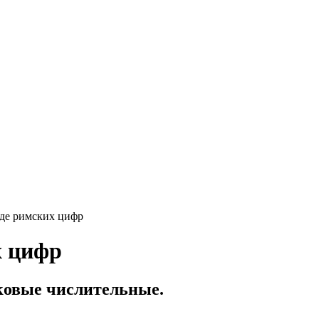
де римских цифр
х цифр
дковые числительные.