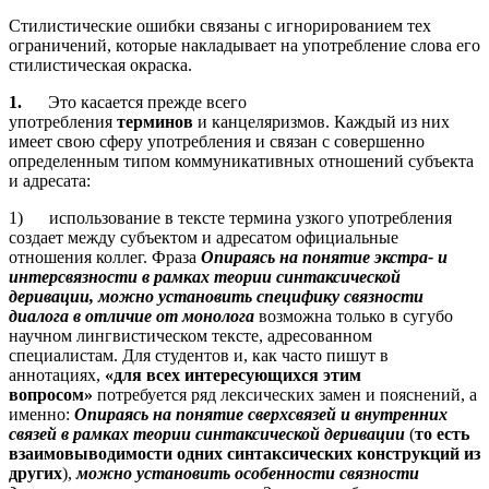
Стилистические ошибки связаны с игнорированием тех
ограничений, которые накладывает на употребление слова его
стилистическая окраска.
1.
Это касается прежде всего
употребления
терминов
и канцеляризмов. Каждый из них
имеет свою сферу употребления и связан с совершенно
определенным типом коммуникативных отношений субъекта
и адресата:
1) использование в тексте термина узкого употребления
создает между субъектом и адресатом официальные
отношения коллег. Фраза
Опираясь на понятие экстра- и
интерсвязности в рамках теории синтаксической
деривации, можно установить специфику связности
диалога в отличие от монолога
возможна только в сугубо
научном лингвистическом тексте, адресованном
специалистам. Для студентов и, как часто пишут в
аннотациях,
«для всех интересующихся этим
вопросом»
потребуется ряд лексических замен и пояснений, а
именно:
Опираясь на понятие сверхсвязей и внутренних
связей в рамках теории синтаксической деривации
(
то есть
взаимовыводимости одних синтаксических конструкций из
других
),
можно установить особенности связности