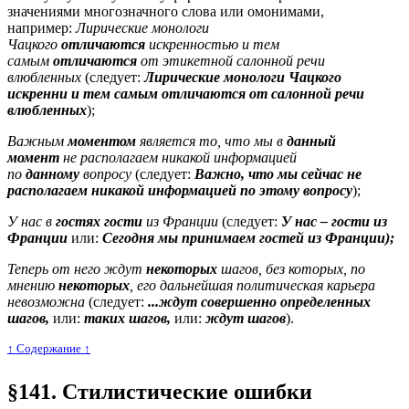
значениями многозначного слова или омонимами,
например:
Лирические монологи
Чацкого
отличаются
искренностью и тем
самым
отличаются
от этикетной салонной речи
влюбленных
(следует:
Лирические монологи Чацкого
искренни и тем самым отличаются от салонной речи
влюбленных
);
Важным
моментом
является то, что мы в
данный
момент
не располагаем никакой информацией
по
данному
вопросу
(следует:
Важно, что мы сейчас не
располагаем никакой информацией по этому вопросу
);
У нас в
гостях гости
из Франции
(следует:
У нас
– гости из
Франции
или:
Сегодня мы принимаем гостей из Франции);
Теперь от него ждут
некоторых
шагов, без которых, по
мнению
некоторых
, его дальнейшая политическая карьера
невозможна
(следует:
...ждут совершенно определенных
шагов,
или:
таких шагов,
или:
ждут шагов
).
↑ Cодержание ↑
§141. Стилистические ошибки