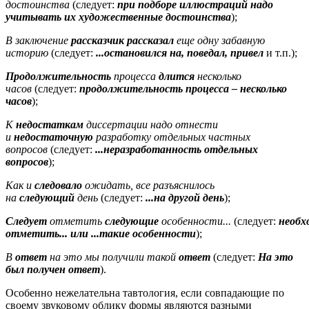
достоинства
(следует:
при подборе иллюстраций надо
учитывать их художественные достоинства
);
В заключение
рассказчик рассказал
еще одну забавную
историю
(следует:
...остановился на, поведал, привел
и т.п.);
Продолжительность
процесса
длится
несколько
часов
(следует:
продолжительность процесса
– несколько
часов
);
К
недостаткам
диссертации надо отнести
и
недостаточную
разработку отдельных частных
вопросов
(следует:
...неразработанность отдельных
вопросов
);
Как и
следовало
ожидать, все разъяснилось
на
следующий
день
(следует:
...на другой день
);
Следует
отметить
следующие
особенности...
(следует:
необх
отметить... или ...такие особенности
);
В
ответ
на это мы получили такой
ответ
(следует:
На это
был получен ответ
).
Особенно нежелательна тавтология, если совпадающие по
своему звуковому облику формы являются разными