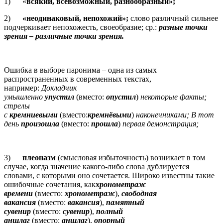
1) «
всякий, всевозможный, разнообразный»;
2)
«неодинаковый, непохожий»;
слово различный сильнее
подчеркивает непохожесть, своеобразие; ср.:
разные точки
зрения
– различные точки зрения.
Ошибка в выборе паронима – одна из самых
распространенных в современных текстах,
например:
Докладчик
умышленно
упустил
(вместо:
опустил
)
некоторые факты;
стрелы
с
кремниевыми
(вместо:
кремнёвыми
)
наконечниками;
В тот
день
произошла
(вместо:
прошла
)
первая демонстрация;
3)
плеоназм
(смысловая избыточность) возникает в том
случае, когда значение какого-либо слова дублируется
словами, с которыми оно сочетается. Широко известны такие
ошибочные сочетания, как
хронометраж
времени
(вместо:
хронометраж
),
свободная
вакансия
(вместо:
вакансия
),
памятный
сувенир
(вместо:
сувенир
),
полный
аншлаг
(вместо:
аншлаг
),
опорный