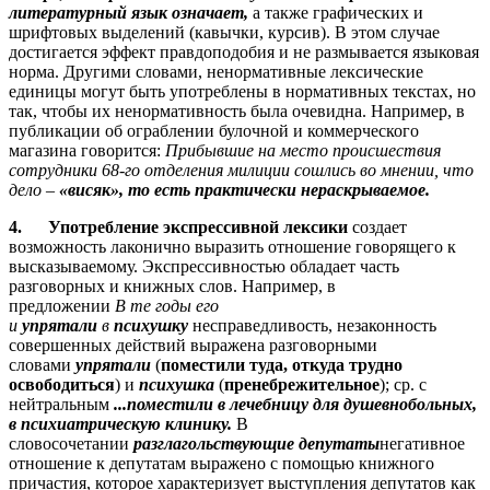
литературный язык означает,
а также графических и
шрифтовых выделений (кавычки, курсив). В этом случае
достигается эффект правдоподобия и не размывается языковая
норма. Другими словами, ненормативные лексические
единицы могут быть употреблены в нормативных текстах, но
так, чтобы их ненормативность была очевидна. Например, в
публикации об ограблении булочной и коммерческого
магазина говорится:
Прибывшие на место происшествия
сотрудники 68-го отделения милиции сошлись во мнении, что
дело
–
«висяк», то есть практически нераскрываемое.
4.
Употребление экспрессивной лексики
создает
возможность лаконично выразить отношение говорящего к
высказываемому. Экспрессивностью обладает часть
разговорных и книжных слов. Например, в
предложении
В
те годы его
и
упрятали
в
психушку
несправедливость, незаконность
совершенных действий выражена разговорными
словами
упрятали
(
поместили туда, откуда трудно
освободиться
) и
психушка
(
пренебрежительное
); ср. с
нейтральным
...поместили в лечебницу для душевнобольных,
в психиатрическую клинику.
В
словосочетании
разглагольствующие депутаты
негативное
отношение к депутатам выражено с помощью книжного
причастия, которое характеризует выступления депутатов как