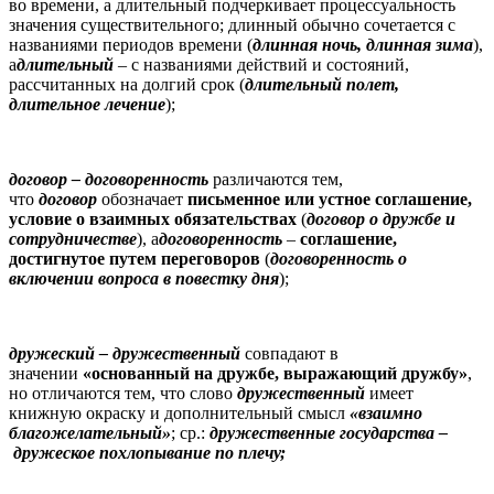
во времени, а длительный подчеркивает процессуальность
значения существительного; длинный обычно сочетается с
названиями периодов времени (
длинная ночь, длинная зима
),
а
длительный
– с названиями действий и состояний,
рассчитанных на долгий срок (
длительный полет,
длительное лечение
);
договор
– договоренность
различаются тем,
что
договор
обозначает
письменное или устное соглашение,
условие о взаимных обязательствах
(
договор о дружбе и
сотрудничестве
), а
договоренность
–
соглашение,
достигнутое путем переговоров
(
договоренность о
включении вопроса в повестку дня
);
дружеский
– дружественный
совпадают в
значении
«основанный на дружбе, выражающий дружбу»
,
но отличаются тем, что слово
дружественный
имеет
книжную окраску и дополнительный смысл
«взаимно
благожелательный»
; ср.:
дружественные государства
–
дружеское похлопывание по плечу;