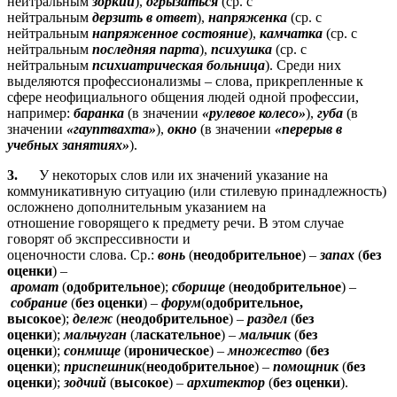
нейтральным
зоркий
),
огрызаться
(ср. с
нейтральным
дерзить в ответ
),
напряженка
(ср. с
нейтральным
напряженное состояние
),
камчатка
(ср. с
нейтральным
последняя парта
),
психушка
(ср. с
нейтральным
психиатрическая больница
). Среди них
выделяются профессионализмы – слова, прикрепленные к
сфере неофициального общения людей одной профессии,
например:
баранка
(в значении
«рулевое колесо»
),
губа
(в
значении
«гауптвахта»
),
окно
(в значении
«перерыв в
учебных занятиях»
).
3.
У некоторых слов или их значений указание на
коммуникативную ситуацию (или стилевую принадлежность)
осложнено дополнительным указанием на
отношение говорящего к предмету речи. В этом случае
говорят об экспрессивности и
оценочности слова. Ср.:
вонь
(
неодобрительное
) –
запах
(
без
оценки
) –
аромат
(
одобрительное
);
сборище
(
неодобрительное
) –
собрание
(
без оценки
) –
форум
(
одобрительное,
высокое
);
дележ
(
неодобрительное
) –
раздел
(
без
оценки
);
мальчуган
(
ласкательное
) –
мальчик
(
без
оценки
);
сонмище
(
ироническое
) –
множество
(
без
оценки
);
приспешник
(
неодобрительное
) –
помощник
(
без
оценки
);
зодчий
(
высокое
) –
архитектор
(
без оценки
).