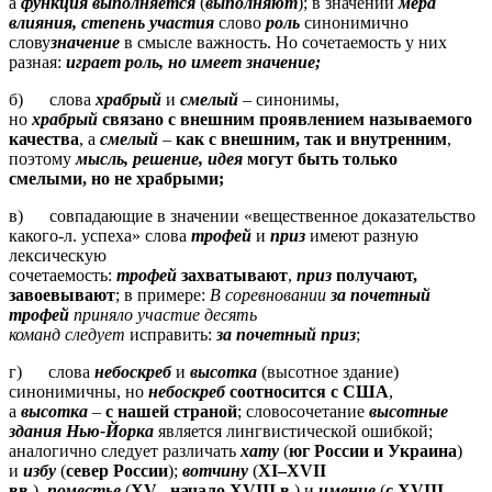
а
функция
выполняется
(
выполняют
); в значении
мера
влияния,
степень участия
слово
роль
синонимично
слову
значение
в смысле важность. Но сочетаемость у них
разная:
играет роль, но имеет значение;
б) слова
храбрый
и
смелый
– синонимы,
но
храбрый
связано с внешним проявлением называемого
качества
, а
смелый
–
как с внешним, так и внутренним
,
поэтому
мысль, решение, идея
могут быть только
смелыми, но не храбрыми;
в) совпадающие в значении «вещественное доказательство
какого-л. успеха» слова
трофей
и
приз
имеют разную
лексическую
сочетаемость:
трофей
захватывают
,
приз
получают,
завоевывают
; в примере:
В соревновании
за почетный
трофей
приняло участие десять
команд следует
исправить:
за почетный приз
;
г) слова
небоскреб
и
высотка
(высотное здание)
синонимичны, но
небоскреб
соотносится с США
,
а
высотка
–
с нашей страной
; словосочетание
высотные
здания Нью-Йорка
является лингвистической ошибкой;
аналогично следует различать
хату
(
юг России и Украина
)
и
избу
(
север России
);
вотчину
(
XI
–XVII
вв.
),
поместье
(
XV
– начало XVIII в.
) и
имение
(
с XVIII