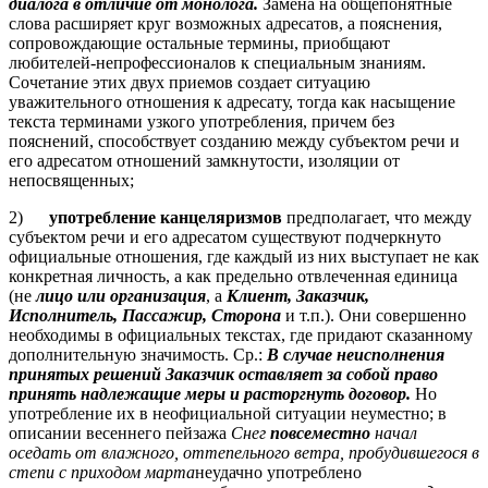
диалога в отличие от монолога.
Замена на общепонятные
слова расширяет круг возможных адресатов, а пояснения,
сопровождающие остальные термины, приобщают
любителей-непрофессионалов к специальным знаниям.
Сочетание этих двух приемов создает ситуацию
уважительного отношения к адресату, тогда как насыщение
текста терминами узкого употребления, причем без
пояснений, способствует созданию между субъектом речи и
его адресатом отношений замкнутости, изоляции от
непосвященных;
2)
употребление канцеляризмов
предполагает, что между
субъектом речи и его адресатом существуют подчеркнуто
официальные отношения, где каждый из них выступает не как
конкретная личность, а как предельно отвлеченная единица
(не
лицо или организация
, а
Клиент, Заказчик,
Исполнитель, Пассажир, Сторона
и т.п.). Они совершенно
необходимы в официальных текстах, где придают сказанному
дополнительную значимость. Ср.:
В случае неисполнения
принятых решений Заказчик оставляет за собой право
принять надлежащие меры и расторгнуть договор.
Но
употребление их в неофициальной ситуации неуместно; в
описании весеннего пейзажа
Снег
повсеместно
начал
оседать от влажного, оттепельного ветра, пробудившегося в
степи с приходом марта
неудачно употреблено