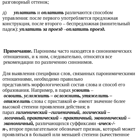
разговорный оттенок;
д)
уплатить
и
оплатить
различаются способом
управления: после первого употребляется предложная
конструкция, после второго – беспредложная (винительный
падеж):
уплатить за проезд
–
оплатить проезд.
Примечание.
Паронимы часто находятся в синонимических
отношениях, и к ним, следовательно, относятся все
рекомендации по различению синонимов.
Для выявления специфики слов, связанных паронимическими
отношениями, необходимо правильно
представлять морфологический состав слова и способ его
образования. Например, в парах
усвоить
–
освоить
,
усложнить
– осложнить, утяжелить
–
отяжелить
слова с приставкой
о-
имеют значение более
высокой степени проявления действия; в
парах
гигиенический
–гигиеничный, логический
–
логичный, практический
– практичный, экономический
–
экономичный,
различающихся суффиксами
-ическ-/-
н-,
второе прилагательное обозначает признак, который может
проявляться в большей или меньшей степени (качественное