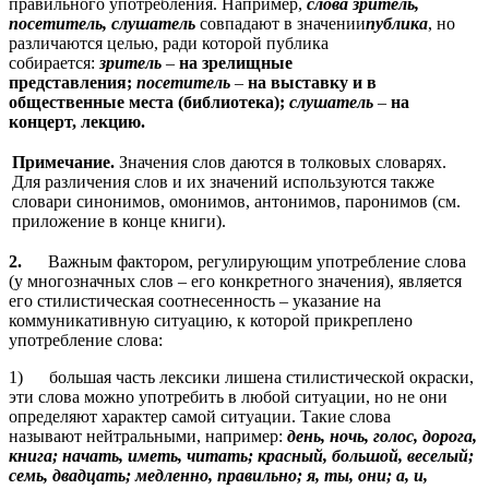
правильного употребления. Например,
слова зритель,
посетитель, слушатель
совпадают в значении
публика
, но
различаются целью, ради которой публика
собирается:
зритель
–
на зрелищные
представления;
посетитель
–
на выставку и в
общественные места (библиотека);
слушатель
–
на
концерт, лекцию.
Примечание.
Значения слов даются в толковых словарях.
Для различения слов и их значений используются также
словари синонимов, омонимов, антонимов, паронимов (см.
приложение в конце книги).
2.
Важным фактором, регулирующим употребление слова
(у многозначных слов – его конкретного значения), является
его стилистическая соотнесенность – указание на
коммуникативную ситуацию, к которой прикреплено
употребление слова:
1) большая часть лексики лишена стилистической окраски,
эти слова можно употребить в любой ситуации, но не они
определяют характер самой ситуации. Такие слова
называют нейтральными, например:
день, ночь, голос, дорога,
книга; начать, иметь, читать; красный, большой, веселый;
семь, двадцать; медленно, правильно; я, ты, они; а, и,