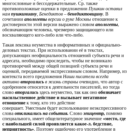
многословные и бессодержательные. Ср. также
противоположные оценки в предложении
Пушкин оставил
нам
пушкиниану
, Бенедиктов
–
бенедиктовщину
.
В
сочетании
апологеты
версии о руке Москвы
отношение к
достоверности этой версии выражено словом
апологеты
,
обозначающим человека, чрезмерно защищающего или
восхваляющего кого-либо или что-либо.
Такая лексика неуместна в информативных и официально-
деловых текстах. При использовании её в текстах,
допускающих неофициальность отношений субъекта речи и
адресата, необходимо проследить, чтобы не возникало
противоречий между общей позицией субъекта речи и
оценкой, передаваемой экспрессивным словом. Например, из
контекста всего предложения
Н
аши писатели всегда
активно
вторгались
в жизнь страны
очевидно, что автор с
одобрением относится к деятельности писателей, но тогда
слово
вторгались
здесь неуместно, так как оно
обозначает
насильственное действие и вызывает негативное
отношение
к тому, кто это действие
совершает. Уместным будет использование неэкспрессивного
слова
откликались
на события.
Слово
эпицентр,
помимо
специального, имеет общелитературное значение
«место, где
с наибольшей силой проявляется какое-л. бедствие,
неприятность»
. Поэтому ошибочно его употребление в