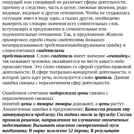
пишущий или говорящий не различает сферы деятельности,
причину и следствие, часть и целое, смежные явления, родо-
видовые, видовые и другие отношения. Чтобы не создавалась
ситуация: имел в виду одно, а сказал другое, необходимо
выверить по словарю значения всех сомнительных слов,
вступающих в предложении в сочинительные или
подчинительные отношения. Так, в предложении
Жители
приморского города стали свидетелями большого
театрализованного представления
обнаруживаем ошибку в
словосочетании
свидетелями
представления
.
Слово
свидетель
имеет значение
«очевидец»
;
так называют человека, оказавшегося на месте какого-либо
происшествия. Это слово связано со сферой судебно-правовой
деятельности. В сфере театрально-концертной деятельности, о
которой здесь идет речь, используется слово
зритель
. Данная
ошибка связана с неразличением сфер деятельности.
Ошибочное сочетание
подорожали цены
связано с
неразличением смежных
понятий
цены
и
товары
:
товары
дорожают, а
цены
растут.
Аналогичные ошибки в предложениях:
Комиссия решит эту
затянувшуюся проблему;
Он поднял тост за дружбу; Сессия
приняла решение, направленное на улучшение отмеченных
недостатков;
Вызывает опасение своевременный пуск
комбината;
В парке заложено 52 дерева; В результате