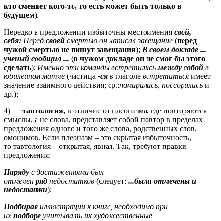
кто сменяет кого-то, то есть может быть только в
будущем
).
Нередко в предложении избыточны местоимения
свой
,
себя:
Перед
своей
смертью он написал завещание
(
перед
чужой смертью не пишут завещания
);
В своем докладе ...
ученый сообщил ...
(
в чужом докладе он не смог бы этого
сделать
);
Именно эти команды встретились
между собой
в
юбилейном матче
(частица
-с
я
в глаголе
встретиться
имеет
значение взаимного действия; ср.:
помирились, поссорились
и
др.);
4)
тавтология,
в отличие от плеоназма, где повторяются
смыслы, а не слова, представляет собой повтор в пределах
предложения одного и того же слова, родственных слов,
омонимов. Если плеоназм – это скрытая избыточность,
то тавтология – открытая, явная. Так, требуют правки
предложения:
Наряду
с достижениями был
отмечен
ряд
недостатков
(следует:
...были отмечены и
недостатки
);
Подбирая
иллюстрации к книге, необходимо при
их
подборе
учитывать их художественные