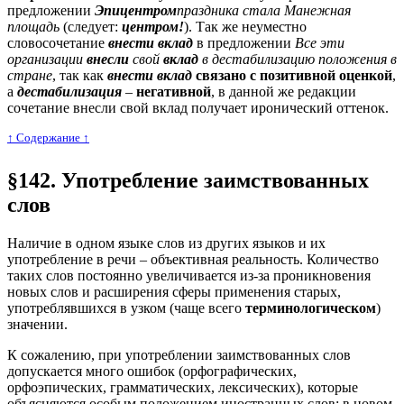
предложении
Эпицентром
праздника стала Манежная
площадь
(следует:
центром!
). Так же неуместно
словосочетание
внести вклад
в предложении
В
се эти
организации
внесли
свой
вклад
в дестабилизацию положения в
стране
, так как
внести вклад
связано с позитивной оценкой
,
а
дестабилизация
–
негативной
, в данной же редакции
сочетание внесли свой вклад получает иронический оттенок.
↑ Cодержание ↑
§142. Употребление заимствованных
слов
Наличие в одном языке слов из других языков и их
употребление в речи – объективная реальность. Количество
таких слов постоянно увеличивается из-за проникновения
новых слов и расширения сферы применения старых,
употреблявшихся в узком (чаще всего
терминологическом
)
значении.
К сожалению, при употреблении заимствованных слов
допускается много ошибок (орфографических,
орфоэпических, грамматических, лексических), которые
объясняются особым положением иностранных слов: в новом