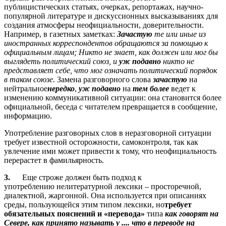
публицистических статьях, очерках, репортажах, научно-
популярной литературе и дискуссионных высказываниях для
создания атмосферы неофициальности, доверительности.
Например, в газетных заметках:
Зачастую
те или иные из
иностранных корреспондентов обращаются за помощью к
официальным лицам; Никто не знает, как должен или мог бы
выглядеть политический союз, и
уж
подавно
никто не
представляет себе, что мог означать политический порядок
в таком союзе.
Замена разговорного слова
зачастую
на
нейтральное
нередко
,
уж подавно
на
тем более
ведет к
изменению коммуникативной ситуации: она становится более
официальной, беседа с читателем превращается в сообщение,
информацию.
Употребление разговорных слов в неразговорной ситуации
требует известной осторожности, самоконтроля, так как
увлечение ими может привести к тому, что неофициальность
перерастет в фамильярность.
3.
Еще строже должен быть подход к
употреблению нелитературной лексики – просторечной,
диалектной, жаргонной. Она используется при описаниях
среды, пользующейся этим типом лексики, но
требует
обязательных пояснений и «перевода»
типа
как говорят на
Севере, как принято называть у .... что в переводе на