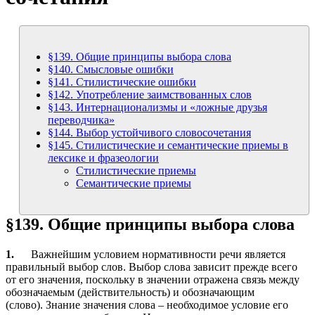
§139. Общие принципы выбора слова
§140. Смысловые ошибки
§141. Стилистические ошибки
§142. Употребление заимствованных слов
§143. Интернационализмы и «ложные друзья
переводчика»
§144. Выбор устойчивого словосочетания
§145. Стилистические и семантические приемы в
лексике и фразеологии
Стилистические приемы
Семантические приемы
§139. Общие принципы выбора слова
1.
Важнейшим условием нормативности речи является
правильный выбор слов. Выбор слова зависит прежде всего
от его значения, поскольку в значении отражена связь между
обозначаемым (действительность) и обозначающим
(слово). Знание значения слова – необходимое условие его