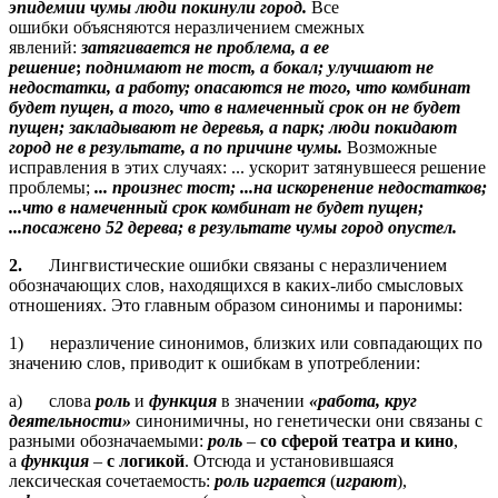
эпидемии чумы люди покинули город.
Все
ошибки объясняются неразличением смежных
явлений:
затягивается не проблема, а ее
решение
;
поднимают не тост, а бокал;
улучшают не
недостатки, а работу;
опасаются не того, что комбинат
будет пущен, а того, что в намеченный срок он не будет
пущен;
закладывают не деревья, а парк; люди покидают
город не в результате, а по причине чумы.
Возможные
исправления в этих случаях: ... ускорит затянувшееся решение
проблемы;
... произнес тост; ...на искоренение недостатков;
...что в намеченный срок комбинат не будет пущен;
...посажено 52 дерева; в результате чумы город опустел.
2.
Лингвистические ошибки связаны с неразличением
обозначающих слов, находящихся в каких-либо смысловых
отношениях. Это главным образом синонимы и паронимы:
1) неразличение синонимов, близких или совпадающих по
значению слов, приводит к ошибкам в употреблении:
а) слова
роль
и
функция
в значении
«работа, круг
деятельности»
синонимичны, но генетически они связаны с
разными обозначаемыми:
роль
–
со сферой театра и кино
,
а
функция
–
с логикой
. Отсюда и установившаяся
лексическая сочетаемость:
роль
играется
(
играют
),