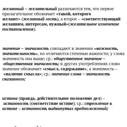
желанный
– желательный
различаются тем, что первое
прилагательное обозначает
«такой, которого
желают»
(
желанный гость
), а второе –
«соответствующий
желаниям, интересам, нужный»
(
желательное изменение
постановления
);
значение
– значимость
совпадают в значении
«важность,
значительность»
, но отличаются степенью важности; у слова
значимость она выше; ср.:
общественное значение
–
общественная значимость;
в других употреблениях слово
значение обозначает
«смысл, содержание»
, а значимость –
«наличие смысла»
; ср.:
значение слова
– значимость
сказанного;
истина
(
правда, действительное положение дел
) –
истинность
(
соответствие истине
); ср.:
стремление к
истине
–
истинность выдвинутых предположений;