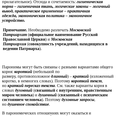
прилагательное). Отсюда и сочетаемость:
гигиеническая
норма
– гигиеничная ткань, логические законы
– логичный
вывод, практическое применение
– практичная
одежда, экономическая политика
– экономичное
устройство.
Примечание.
Необходимо различать
Московский
Патриархат
(
официальное наименование Русской
Православной Церкви
) и
Московская
Патриархия
(
совокупность учреждений, находящихся в
ведении Патриарха
).
Паронимы могут быть связаны с разными вариантами общего
корня:
короткий
(небольшой по
размеру, противоположное
длинный
) –
краткий
(изложенный
коротко, в немногих словах). Поэтому
короткий текст
,
но
краткий пересказ текста
. См. также варианты корня в
словах
духовный
(
связанный с внутренним, нравственным
миром человека
) и
душевный
(
связанный с психическим
состоянием человека
). Поэтому
духовные запросы
,
но
душевное спокойствие
.
В паронимических отношениях могут оказаться и