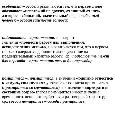
особенный
– особый
различаются тем, что
первое слово
обозначает «непохожий на других, отличный от них»
,
а
второе
– «большой, значительный»
, ср.:
особенный
человек
– особая важность вопроса;
подготовить
– приготовить
совпадают в
значении
«провести работу для выполнения,
осуществления чего-л.»
, но различаются тем, что в первом
глаголе содержится дополнительное указание на
предварительный характер работы; ср.:
подготовить текст
для перевода
– приготовить текст для перевода;
помириться
– примириться:
в значении
«терпимо отнестись
к чему-л., свыкнуться»
употребляется глагол примириться
(
примириться со случившимся
), а в значении
«прекратить
состояние ссоры»
глагол примириться имеет значение
временного, неполного действия и разговорный характер;
ср.:
соседи помирились
– соседи примирились;