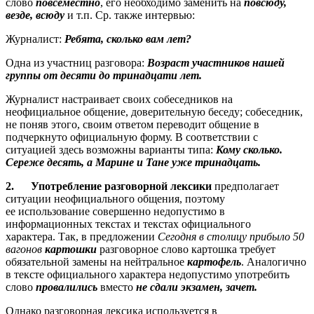
слово
повсеместно
, его необходимо заменить на
повсюду,
везде, всюду
и т.п. Ср. также интервью:
Журналист:
Ребята, сколько вам лет?
Одна из участниц разговора:
Возраст участников нашей
группы от десяти до тринадцати лет.
Журналист настраивает своих собеседников на
неофициальное общение, доверительную беседу; собеседник,
не поняв этого, своим ответом переводит общение в
подчеркнуто официальную форму. В соответствии с
ситуацией здесь возможны варианты типа:
Кому сколько.
Сереже десять, а Марине и Тане уже тринадцать.
2.
Употребление
разговорной
лексики
предполагает
ситуации неофициального общения, поэтому
ее использование совершенно недопустимо в
информационных текстах и текстах официального
характера. Так, в предложении
Сегодня в столицу прибыло 50
вагонов
картошки
разговорное слово картошка требует
обязательной замены на нейтральное
картофель
. Аналогично
в тексте официального характера недопустимо употребить
слово
провалились
вместо
не сдали экзамен, зачет.
Однако разговорная лексика используется в