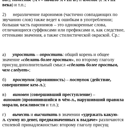
века
) и т.п.;
2) неразличение паронимов (частично совпадающих по
звучанию слов) также ведет к ошибкам в употреблении;
большая часть паронимов – это однокоренные слова,
отличающиеся суффиксами или префиксами и, как следствие,
оттенками значения, а также стилистической окраской. Ср.:
а)
упростить
–
опростить
: общий корень и общее
значение
«сделать более простым»
, но второму глаголу
присущ дополнительный смысл
«сделать более простым,
чем следует»
;
б)
проступок
(
провинность
) –
поступок
(
действие,
совершенное кем-л.
);
в)
виновен
(
совершивший преступление
) –
виноват
(
провинившийся в чём-л., нарушивший правила
морали, вежливости
и т.п.);
г)
вычесть
и
высчитать
в значении
«удержать какую-
л. сумму из денег, предназначенных к выдаче»
различаются
стилевой принадлежностью: второму глаголу присущ