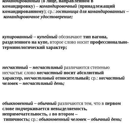
командированный
(
о лице, направленном в
командировку
) –
командировочный
(
принадлежащий
командированному
); ср.:
гостиница для командированных
–
командировочное удостоверение;
купированный
– купейный
обозначают
тип вагона,
разделенного на купе,
второе слово носит
профессионально-
терминологический характер;
несчастный
– несчастливый
различаются степенью
несчастья: слово
несчастный
носит абсолютный
характер,
несчастливый
относительный;
ср.:
несчастный
человек
– несчастливый день;
обыкновенный
– обычный
различаются тем, что в
первом
слове подчеркивается невыделяемость,
непримечательность,
а
во втором
–
типичность;
ср.:
обыкновенный человек
– обычный день;