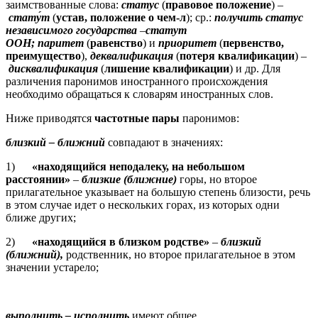
заимствованные слова:
ста́тус
(
правовое положение
) –
стату́т
(
устав, положение о чем-л
); ср.:
получить статус
независимого государства
–
статут
ООН;
паритет
(
равенство
) и
приоритет
(
первенство,
преимущество
),
деквалификация
(
потеря квалификации
) –
дисквалификация
(
лишение квалификации
) и др. Для
различения паронимов иностранного происхождения
необходимо обращаться к словарям иностранных слов.
Ниже приводятся
частотные пары
паронимов:
близкий
– ближний
совпадают в значениях:
1)
«находящийся неподалеку, на небольшом
расстоянии»
–
близкие (ближние)
горы, но второе
прилагательное указывает на большую степень близости, речь
в этом случае идет о нескольких горах, из которых одни
ближе других;
2)
«находящийся в близком родстве»
–
близкий
(ближний),
родственник, но второе прилагательное в этом
значении устарело;
выполнить
– исполнить
имеют общее