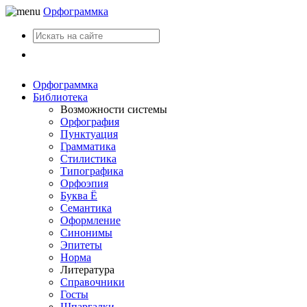
Орфограммка
Вход
Орфограммка
Библиотека
Возможности системы
Орфография
Пунктуация
Грамматика
Стилистика
Типографика
Орфоэпия
Буква Ё
Семантика
Оформление
Синонимы
Эпитеты
Норма
Литература
Справочники
Госты
Шпаргалки