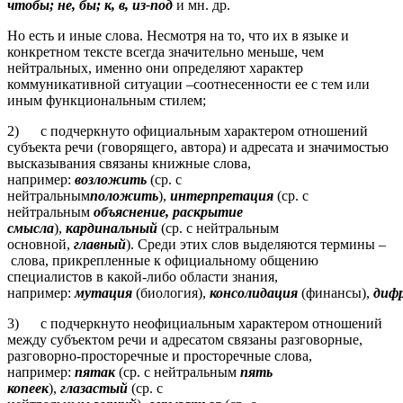
чтобы; не, бы; к, в, из-под
и мн. др.
Но есть и иные слова. Несмотря на то, что их в языке и
конкретном тексте всегда значительно меньше, чем
нейтральных, именно они определяют характер
коммуникативной ситуации –соотнесенности ее с тем или
иным функциональным стилем;
2) с подчеркнуто официальным характером отношений
субъекта речи (говорящего, автора) и адресата и значимостью
высказывания связаны книжные слова,
например:
возложить
(ср. с
нейтральным
положить
),
интерпретация
(ср. с
нейтральным
объяснение, раскрытие
смысла
),
кардинальный
(ср. с нейтральным
основной,
главный
). Среди этих слов выделяются термины –
слова, прикрепленные к официальному общению
специалистов в какой-либо области знания,
например:
мутация
(биология),
консолидация
(финансы),
диф
3) с подчеркнуто неофициальным характером отношений
между субъектом речи и адресатом связаны разговорные,
разговорно-просторечные и просторечные слова,
например:
пятак
(ср. с нейтральным
пять
копеек
),
глазастый
(ср. с