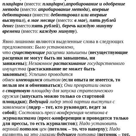
плацдарм
(вместо:
плацдарм
),
апробирование и одобрение
метода
(вместо:
апробирование метода
),
впервые
дебютировал
(вместо:
дебютировал
или впервые
выступил
),
в мае месяце
(вместо:
в мае
),
пять рублей
денег
(вместо:
пять рублей
),
беречь каждую минуту
времени
(вместо:
каждую минуту
).
Явно лишними являются выделенные слова в следующих
предложениях:
Было установлено,
что
существующие
расценки завышены
(
несуществующие
расценки не могут быть ни завышены, ни
занижены
);
Незаконное
растаскивание
государственного
имущества
(
растаскивание не может быть
законным
);
Успешно проводится
обмен
имеющимся
опытом
(
если опыта не имеется, то
нельзя им и обмениваться
);
Они превратили океан
в
стартовую
площадку для запуска стратегического
оружия
(
запускать можно только со стартовой
площадки
);
Ведущий
лидер этой партии выступил с
заявлением
(
лидер
– тот, кто руководит, ведет за
собой
);
Состоялась пресс-конференция чемпиона
с
журналистами
(
пресс-конференции и проводятся только
для прессы, то есть журналистов
);
Надо установить
верхний
потолок
цен
(
потолок
– то, что наверху
);
Надо
взглянуть на это глазами
будущего
потомка
(
потомок
– тот,