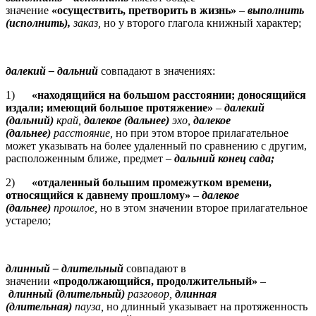
значение
«осуществить, претворить в жизнь»
–
выполнить
(исполнить),
заказ,
но у второго глагола книжный характер;
далекий
– дальний
совпадают в значениях:
1)
«находящийся на большом расстоянии; доносящийся
издали; имеющий большое протяжение»
–
далекий
(дальний)
край,
далекое (дальнее)
эхо,
далекое
(дальнее)
расстояние,
но при этом второе прилагательное
может указывать на более удаленный по сравнению с другим,
расположенным ближе, предмет –
дальний конец сада;
2)
«отдаленный большим промежутком времени,
относящийся к давнему прошлому»
–
далекое
(дальнее)
прошлое,
но в этом значении второе прилагательное
устарело;
длинный
– длительный
совпадают в
значении
«продолжающийся, продолжительный»
–
длинный (длительный)
разговор,
длинная
(длительная)
пауза,
но длинный указывает на протяженность