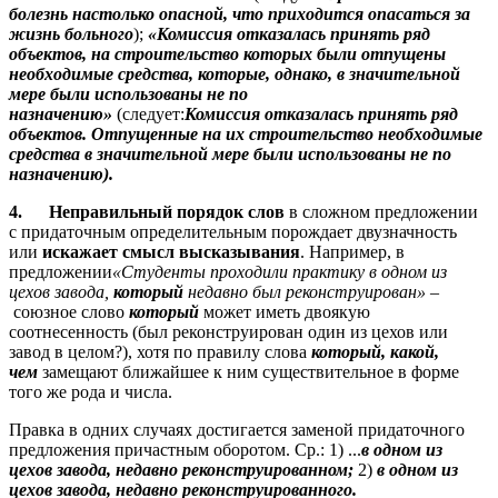
болезнь настолько опасной, что приходится опасаться за
жизнь больного
);
«Комиссия отказалась принять ряд
объектов, на строительство которых были отпущены
необходимые средства, которые, однако, в значительной
мере были использованы не по
назначению»
(следует:
Комиссия отказалась принять ряд
объектов. Отпущенные на их строительство необходимые
средства в значительной мере были использованы не по
назначению).
4.
Неправильный порядок слов
в сложном предложении
с придаточным определительным порождает двузначность
или
искажает смысл высказывания
. Например, в
предложении
«Студенты проходили практику в одном из
цехов завода,
который
недавно был реконструирован»
–
союзное слово
который
может иметь двоякую
соотнесенность (был реконструирован один из цехов или
завод в целом?), хотя по правилу слова
который, какой,
чем
замещают ближайшее к ним существительное в форме
того же рода и числа.
Правка в одних случаях достигается заменой придаточного
предложения причастным оборотом. Ср.: 1) ...
в одном из
цехов завода, недавно реконструированном;
2)
в одном из
цехов завода, недавно реконструированного.