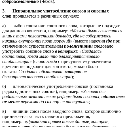
доброжелательно
(Чехов).
3.
Неправильное употребление союзов и союзных
слов
проявляется в различных случаях:
а) выбор союза или союзного слова, которые не подходят
для данного контекста, например:
«Можно было согласиться
лишь с теми положениями доклада,
где
не содержалось
никаких внутренних противоречий»
(вместо наречия
где
при
отвлеченном существительном
положениями
следовало
употребить союзное слово
в которых
);
«Создалась
обстановка,
когда
мало что благоприятствовало
стабилизации»
(слово
когда
с присущим ему значением
времени не подходит для контекста; можно было
сказать:
Создалась обстановка,
которая
не
благоприятствовала стабилизации
);
б) плеонастическое употребление союзов (постановка
рядом однозначных союзов), например:
«Условия для
радикальных экономических реформ были созданы,
однако
тем
не менее
перелома до сих пор не наступило»;
в) лишний союз после вводного слова, которое ошибочно
принимается за часть главного предложения,
например:
«Докладчик привел новые данные, которые,
кажется,
что
где-то частично были уже опубликованы»;