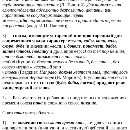
туда некоторые приказания
(Л. Толстой);
Для торможения
слюноотделения абсолютно безразлично, активны или
парализованы сосудосуживающие нервы
железы,
ибо
торможение не должно происходить через их
посредство
(акад. И.П. Павлов);
3)
союзы, имеющие устарелый или просторечный для
современного языка характер
:
ежели, кабы, коли, коль,
скоро, буде
(в значении
«если»
),
доколе, покамест, дабы,
затем чтобы, поелику
и др. Например:
Я до тех пор не знал,
что люблю тебя,
покамест
не расстался с
тобой
(Куприн);
Ежели
человек без корней, без почвы, без
своего места
– неверный это
человек
(Гладкие);
Направо,
доколе
хватает глаз, протянулось
волнующееся Черное море
(Н. Морозов). В условиях контекста
некоторые из этих союзов (
буде, дабы, ежели
)
придают речи
канцелярский оттенок
.
2.
Различается употребление в придаточных предложениях
времени союза
пока
и сложного союза
пока не
.
Союз
пока
употребляется:
1)
в значении союза
«в то время как»
, т.е. для указания на
одновременность (полную или частичную) действий главного