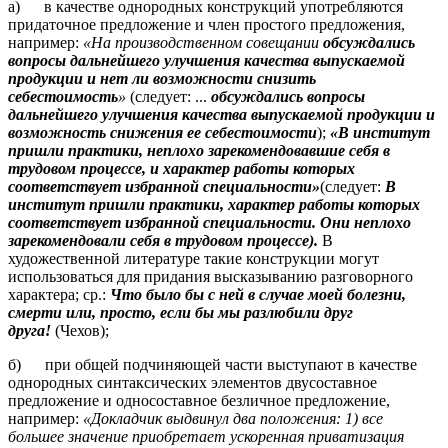
а) в качестве однородных конструкций употребляются
придаточное предложение и член простого предложения,
например:
«На производственном совещании
обсуждались
вопросы дальнейшего улучшения качества выпускаемой
продукции и нет ли возможности снизить
себестоимость
»
(следует: ...
обсуждались вопросы
дальнейшего улучшения качества выпускаемой продукции и
возможность снижения ее себестоимости
);
«В институт
пришли практики, неплохо зарекомендовавшие себя в
трудовом процессе, и характер работы которых
соответствует избранной специальности»
(следует:
В
институт пришли практики, характер работы которых
соответствует избранной специальности. Они неплохо
зарекомендовали себя в трудовом процессе).
В
художественной литературе такие конструкции могут
использоваться для придания высказыванию разговорного
характера; ср.:
Что было бы с ней в случае моей болезни,
смерти или, просто, если бы мы разлюбили друг
друга!
(Чехов);
б) при общей подчиняющей части выступают в качестве
однородных синтаксических элементов двусоставное
предложение и односоставное безличное предложение,
например:
«Докладчик выдвинул два положения: 1) все
большее значение приобретает ускоренная приватизация