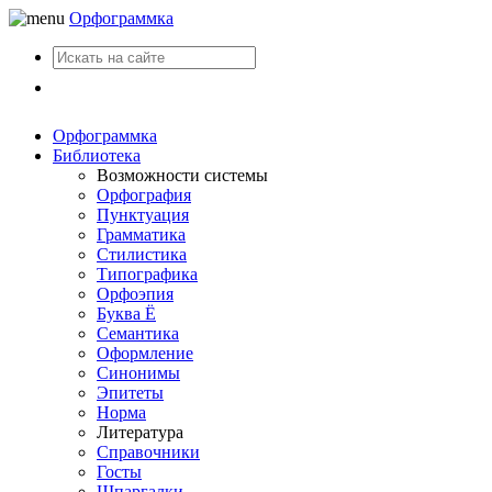
Орфограммка
Вход
Орфограммка
Библиотека
Возможности системы
Орфография
Пунктуация
Грамматика
Стилистика
Типографика
Орфоэпия
Буква Ё
Семантика
Оформление
Синонимы
Эпитеты
Норма
Литература
Справочники
Госты
Шпаргалки