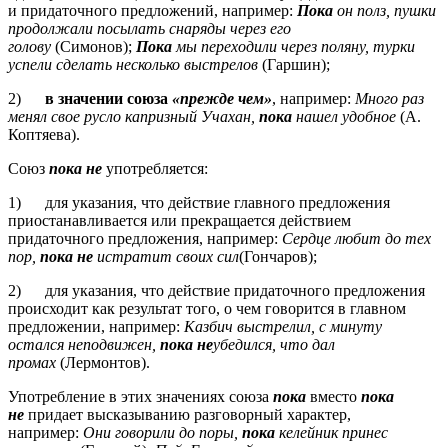
и придаточного предложений, например:
Пока
он полз, пушки
продолжали посылать снаряды через его
голову
(Симонов);
Пока
мы переходили через поляну, турки
успели сделать несколько выстрелов
(Гаршин);
2)
в значении союза
«прежде чем»
, например:
Много раз
менял свое русло капризный Учахан,
пока
нашел удобное
(А.
Коптяева).
Союз
пока не
употребляется:
1) для указания, что действие главного предложения
приостанавливается или прекращается действием
придаточного предложения, например:
Сердце любит до тех
пор,
пока не
истратит своих сил
(Гончаров);
2) для указания, что действие придаточного предложения
происходит как результат того, о чем говорится в главном
предложении, например:
Казбич выстрелил, с минуту
остался неподвижен,
пока не
убедился, что дал
промах
(Лермонтов).
Употребление в этих значениях союза
пока
вместо
пока
не
придает высказыванию разговорный характер,
например:
Они говорили до поры,
пока
келейник принес