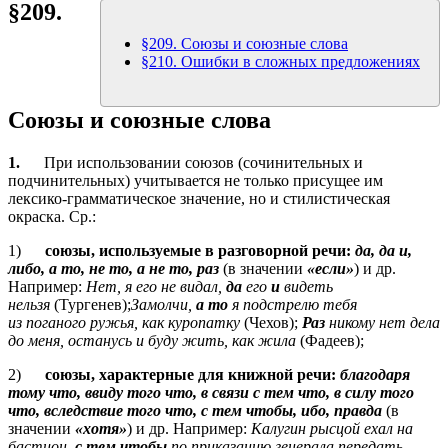
§209.
§209. Союзы и союзные слова
§210. Ошибки в сложных предложениях
Союзы и союзные слова
1.
При использовании союзов (сочинительных и
подчинительных) учитывается не только присущее им
лексико-грамматическое значение, но и стилистическая
окраска. Ср.:
1)
союзы, используемые в разговорной речи:
да, да и,
либо, а то, не то, а не то, раз
(в значении
«если»
) и др.
Например:
Нет, я его не видал,
да
его
и
видеть
нельзя
(Тургенев);
Замолчи,
а то
я подстрелю тебя
из поганого ружья, как куропатку
(Чехов);
Раз
никому нет дела
до меня, останусь и буду жить, как жила
(Фадеев);
2)
союзы, характерные для книжной речи:
благодаря
тому что, ввиду того что, в связи с тем что, в силу того
что, вследствие того что, с тем чтобы, ибо, правда
(в
значении
«хотя»
) и др. Например:
Калугин рысцой ехал на
бастион,
с тем чтобы
по приказанию генерала передать