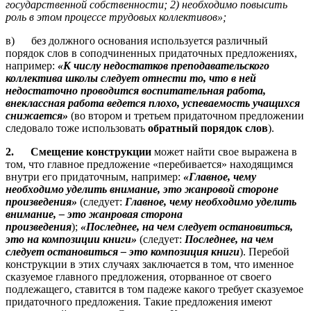
государственной собственности; 2) необходимо повысить
роль в этом процессе трудовых коллективов»;
в) без должного основания используется различный
порядок слов в соподчиненных придаточных предложениях,
например:
«К числу недостатков преподавательского
коллектива школы следует отнести то, что в ней
недостаточно проводится воспитательная работа,
внеклассная работа ведется плохо, успеваемость учащихся
снижается»
(во втором и третьем придаточном предложении
следовало тоже использовать
обратный порядок слов
).
2.
Смещение конструкции
может найти свое выражена в
том, что главное предложение «перебивается» находящимся
внутри его придаточным, например:
«Главное, чему
необходимо уделить внимание, это жанровой стороне
произведения»
(следует:
Главное, чему необходимо уделить
внимание,
– это жанровая сторона
произведения
);
«Последнее, на чем следует остановиться,
это на композиции книги»
(следует:
Последнее, на чем
следует остановиться
– это композиция книги
). Перебой
конструкции в этих случаях заключается в том, что именное
сказуемое главного предложения, оторванное от своего
подлежащего, ставится в том падеже какого требует сказуемое
придаточного предложения. Такие предложения имеют