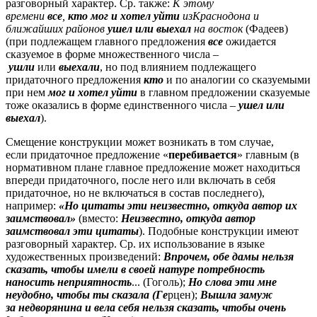
разговорный характер. Ср. также:
К этому
времени
все
,
кто
мог и хотел уйти
изКраснодона и
ближайших районов
ушел или выехал
на восток
(Фадеев)
(при подлежащем главного предложения
все
ожидается
сказуемое в форме множественного числа –
ушли
или
выехали
, но под влиянием подлежащего
придаточного предложения
кто
и по аналогии со сказуемыми
при нем
мог и хотел уйти
в главном предложении сказуемые
тоже оказались в форме единственного числа –
ушел или
выехал
).
Смещение конструкции может возникать в том случае,
если придаточное предложение «
перебивается
» главным (в
нормативном плане главное предложение может находиться
впереди придаточного, после него или включать в себя
придаточное, но не включаться в состав последнего),
например:
«Но цитаты эти неизвестно, откуда автор их
заимствовал»
(вместо:
Неизвестно, откуда автор
заимствовал эти цитаты
). Подобные конструкции имеют
разговорный характер. Ср. их использование в языке
художественных произведений:
Впрочем, обе дамы нельзя
сказать, чтобы имели в своей натуре потребность
наносить неприятность
... (Гоголь);
Но слова эти мне
неудобно, чтобы ты сказала (Ге
рцен);
Вышла замуж
за недворянина и вела себя нельзя сказать, чтобы очень