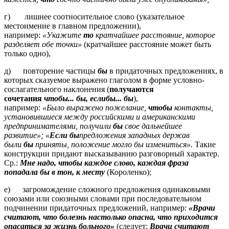
г) лишнее соотносительное слово (указательное
местоимение в главном предложении),
например:
«Укажите
то
кратчайшее расстояние, которое
разделяет обе точки»
(кратчайшее расстояние может быть
только одно),
д) повторение частицы
бы
в придаточных предложениях, в
которых сказуемое выражено глаголом в форме условно-
сослагательного наклонения (
получаются
сочетания
чтобы... бы, еслибы... бы
),
например:
«Было выражено пожелание,
чтобы
контакты,
установившиеся между российскими и американскими
предпринимателями, получили
бы
свое дальнейшее
развитие»;
«
Если бы
предложения западных держав
были
бы
приняты, положение могло бы измениться».
Такие
конструкции придают высказыванию разговорный характер.
Ср.:
Мне надо, чтобы каждое слово, каждая фраза
попадала бы в тон, к месту
(Короленко);
е) загромождение сложного предложения одинаковыми
союзами или союзными словами при последовательном
подчинении придаточных предложений, например:
«Врачи
считают, что болезнь настолько опасна, что приходится
опасаться за жизнь больного»
(следует:
Врачи считают