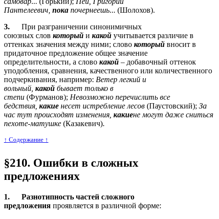
самовар
... (Горький);
Пей, Григорий
Пантелеевич,
пока
почернеешь
... (Шолохов).
3.
При разграничении синонимичных
союзных слов
который
и
какой
учитывается различие в
оттенках значения между ними; слово
который
вносит в
придаточное предложение общее значение
определительности, а слово
какой
– добавочный оттенок
уподобления, сравнения, качественного или количественного
подчеркивания, например:
Ветер легкий и
вольный,
какой
бывает только в
степи
(Фурманов);
Невозможно перечислить все
бедствия,
какие
несет истребление лесов
(Паустовский);
За
час тут происходят изменения,
какие
не могут даже сниться
пехоте-матушке
(Казакевич).
↑ Cодержание ↑
§210. Ошибки в сложных
предложениях
1.
Разнотипность частей сложного
предложения
проявляется в различной форме: