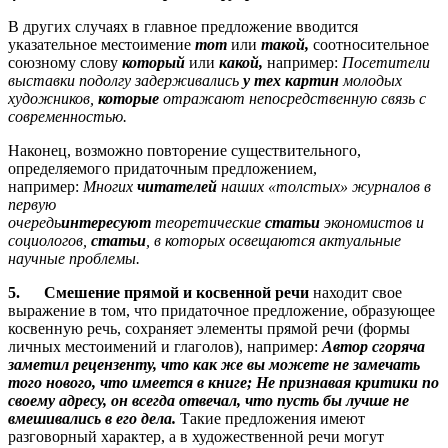
В других случаях в главное предложение вводится
указательное местоимение
тот
или
такой,
соотносительное
союзному слову
который
или
какой,
например:
Посетители
выставки подолгу задерживались
у тех картин
молодых
художников,
которые
отражают непосредственную связь с
современностью.
Наконец, возможно повторение существительного,
определяемого придаточным предложением,
например:
Многих
читателей
наших «толстых» журналов в
первую
очередь
интересуют
теоретические
статьи
экономистов и
социологов,
статьи
, в которых освещаются актуальные
научные проблемы.
5.
Смешение прямой и косвенной речи
находит свое
выражение в том, что придаточное предложение, образующее
косвенную речь, сохраняет элементы прямой речи (формы
личных местоимений и глаголов), например:
Автор сгоряча
заметил рецензенту, что как же вы можете не замечать
того нового, что имеется в книге; Не признавая критики по
своему адресу, он всегда отвечал, что пусть бы лучше не
вмешивались в его дела.
Такие предложения имеют
разговорный характер, а в художественной речи могут