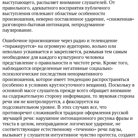
выступающего, распыляет внимание слушателей. От
правильного, адекватного восприятия публичного
выступления отвлекают областные особенности
произношения, неверно поставленное ударение, «сниженная»
разговорно-бытовая интонация, непродуманное
паузирование.
Ошибочное произношение через радио и телевидение
«тиражируется» на огромную аудиторию, вольно или
невольно усваивается и закрепляется, размывая тем самым
необходимое для каждого культурного человека
представление о правильности и чистоте речи. Кроме того,
наблюдаются определенные негативные социально-
психологические последствия ненормативного
произношения, которое имеет тенденцию распространяться
(особенно в условиях круглосуточного вещания). Поскольку в
основной массе слушатель прежде всего обращает внимание
на содержательную сторону информации, то звуковая сторона
речи им не контролируется, а фиксируется на
подсознательном уровне. В этих случаях все, что
противоречит сложившейся традиции оформления русской
звучащей речи: нарушение интонационного рисунка фразы и
текста в целом, неоправданное логическое ударение, не
соответствующие естественному «течению» речи паузы,
вызывает у слушателя интуитивное чувство протеста, создают