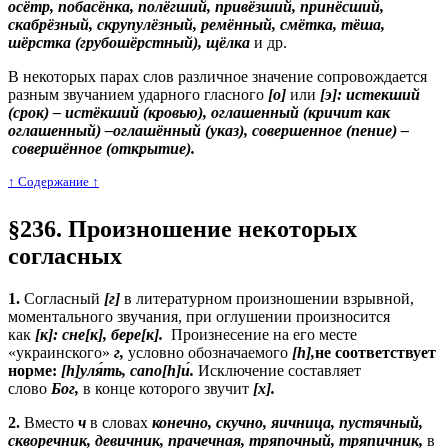
осётр, побасёнка, полёгший, привёзший, принёсший,
скабрёзный, скрупулёзный, ремённый, смётка, тёша,
шёрстка (грубошёрстный), щёлка
и др.
В некоторых парах слов различное значение сопровождается
разным звучанием ударного гласного
[о]
или
[э]:
истекший
(срок)
– истёкший (кровью), оглашенный (кричит как
оглашенный)
–оглашённый (указ), совершенное (пение)
–
совершённое (открытие).
↑ Cодержание ↑
§236. Произношение некоторых
согласных
1.
Согласный
[г]
в литературном произношении взрывной,
моментального звучания, при оглушении произносится
как
[к]:
сне[к], бере[к].
Произнесение на его месте
«украинского»
г
,
условно обозначаемого
[
h
],
не соответствует
норме:
[
h]уля
́ть, сапо[
h]и
́.
Исключение составляет
слово
Бог,
в конце которого звучит
[х].
2.
Вместо
ч
в словах
конечно, скучно, яичница, пустячный,
скворечник, девичник, прачечная, тряпочный, тряпичник,
в