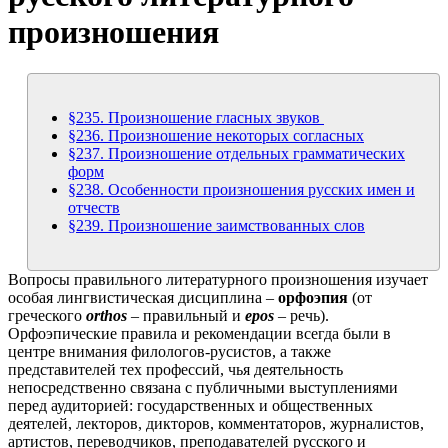
произношения
§235. Произношение гласных звуков
§236. Произношение некоторых согласных
§237. Произношение отдельных грамматических
форм
§238. Особенности произношения русских имен и
отчеств
§239. Произношение заимствованных слов
Вопросы правильного литературного произношения изучает
особая лингвистическая дисциплина –
орфоэпия
(от
греческого
orthos
– правильный и
epos
– речь).
Орфоэпические правила и рекомендации всегда были в
центре внимания филологов-русистов, а также
представителей тех профессий, чья деятельность
непосредственно связана с публичными выступлениями
перед аудиторией: государственных и общественных
деятелей, лекторов, дикторов, комментаторов, журналистов,
артистов, переводчиков, преподавателей русского и