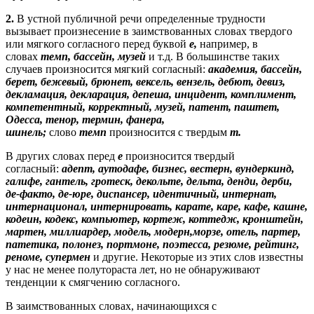
2.
В устной публичной речи определенные трудности
вызывает произнесение в заимствованных словах твердого
или мягкого согласного перед буквой
е,
например, в
словах
темп, бассейн, музей
и т.д. В большинстве таких
случаев произносится мягкий согласный:
академия, бассейн,
берет, бежевый, брюнет, вексель, вензель, дебют, девиз,
декламация, декларация, депеша, инцидент, комплимент,
компетентный, корректный, музей, патент, паштет,
Одесса, тенор, термин, фанера,
шинель;
слово
темп
произносится с твердым
т.
В других словах перед
е
произносится твердый
согласный:
адепт, аутодафе, бизнес, вестерн, вундеркинд,
галифе, гантель, гротеск, декольте, дельта, денди, дерби,
де-факто, де-юре, диспансер, идентичный, интернат,
интернационал, интернировать, карате, каре, кафе, кашне,
кодеин, кодекс, компьютер, кортеж, коттедж, кронштейн,
мартен, миллиардер, модель, модерн,морзе, отель, партер,
патетика, полонез, портмоне, поэтесса, резюме, рейтинг,
реноме, супермен
и другие. Некоторые из этих слов известны
у нас не менее полутораста лет, но не обнаруживают
тенденции к смягчению согласного.
В заимствованных словах, начинающихся с