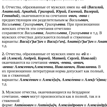
1.
Отчества, образованные от мужских имен на
-и
й
(
Василий,
Анатолий, Аркадий, Григорий, Юрий, Евгений, Валерий,
Геннадий
), оканчиваются на сочетания
-евич, -евна
с
предшествующим им разделительным
ь
:
Василь
евич
,
Василь
евна
; Григорь
евич
, Григорь
евна
.
При произношении
женских отчеств эти сочетания отчетливо
сохраняются:
Василь
евна
, Анатоль
евна
, Григорь
евна
и т.д. В
мужских отчествах допускаются полный и стяженные
варианты:
Васи
́[л’
jьв’]ич
и
Васи[л’ич], Анато
́[л’
jьв’]ич
и
Анат
т.д.
2.
Отчества, образованные от мужских имен на
-е
й
и
-
ай
(
Алексей, Андрей, Корней, Матвей, Сергей, Николай
)
оканчиваются на сочетания
-еевич, -еевна, -аевич,
-аевна:
Алексеевич,Алексеевна, Николаевич, Николаевна.
В
их произношении литературная норма допускает как полный,
так и стяженный
варианты:
Алексе
́евич
и
Алексе
́[и]ч, Алексе
́евна
и
Алек[с’е
́]вна
т.д.
3.
Мужские отчества, оканчивающиеся на безударное
сочетание,
-о
вич
могут произноситься как в полной, так и в
стяженной
форме:
Анто
́нович
и
Анто
́н[ы]ч,
Алекса
́ндрович
и
Алекса
́ндр