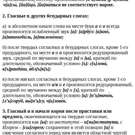
ч[а]сы
, [йа]йцо
, [йа]ви
ться
не соответствует норме.
2.
Гласные в других безударных слогах:
а) в абсолютном начале слова на месте букв
а
и
о
всегда
произносится ослабленный звук
[a]:
[а]рбу
́з: [а]кно
́,
[а]втомоби
́ль, [а]тклоне
́ние;
б) после твердых согласных в безударных слогах, кроме 1-го
предударного, на месте
а
и
о
произносится редуцированный
звук, средний по звучанию между
[а]
и
[ы],
краткий по
длительности, обозначаемый условно
[ъ]:
г[
ъ
]лова
́,
к[ъ]ранда
́ш, я
́бл[ъ]к[ъ];
в) после мягких согласных в безударных слогах, кроме 1-го
предударного, на месте
а/я
и
е
произносится редуцированный,
средний по звучанию между
[и]
и
[э],
краткий по
длительности, обозначаемый условно
[ь]:
[п’ь]тачо
́к,
[л’ь]сору
́б, вы
́[н’ь]су, ч[ь]лове
́к.
3.
Гласный и в начале корня после приставки или
предлога,
оканчивающихся на твердые согласные,
произносится как
[ы]:
из института
–
и[
зы
]нститута,
с
Игорем
–
[сы]горем;
сохранение в этой позиции
[и]
и
смягчение согласного перед ним является областной чертой