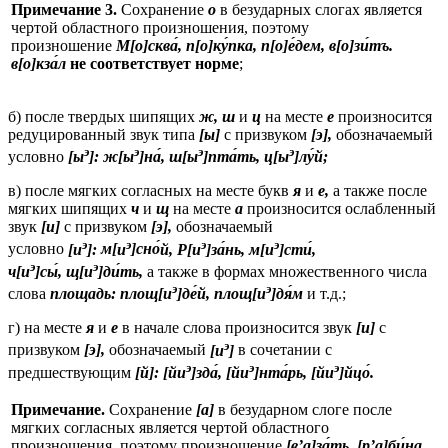
Примечание 3.
Сохранение
о
в безударных слогах является
чертой областного произношения, поэтому
произношение
М[
о]сква
, п[о]ку
пка
, п[о]е
дем
, в[о]зи
тъ
.
в[о]кза
л
не соответствует норме
;
б) после твердых шипящих
ж, ш
и
ц
на месте
е
произносится
редуцированный звук типа
[ы]
с призвуком
[э],
обозначаемый
э
э
э
э
условно
[ы
]:
ж[
ы
]на
́, ш[ы
]пта
́ть, ц[ы
]лу
́й;
в) после мягких согласных на месте букв
я
и
е,
а также после
мягких шипящих
ч
и
щ
на месте
а
произносится ослабленный
звук
[и]
с призвуком
[э],
обозначаемый
э
э
э
э
условно
[и
]:
м[
и
]сно
́й, Р[и
]за
́нь, м[и
]сти
́,
э
э
ч[и
]сы
́, щ[и
]ди
́ть,
а также в формах множественного числа
э
э
слова
площадь:
площ
[и
]де
́й, площ[и
]дя
́м
и т.д.;
г) на месте
я
и
е
в начале слова произносится звук
[и]
с
э
призвуком
[э],
обозначаемый
[и
]
в сочетании с
э
э
э
предшествующим
[й]:
[йи
]зда
́, [йи
]нта
́рь, [йи
]йцо
́.
Примечание.
Сохранение
[а]
в безударном слоге после
мягких согласных является чертой областного
произношения, поэтому произношение
[в’а]за
ть
, [p’a]би
на,