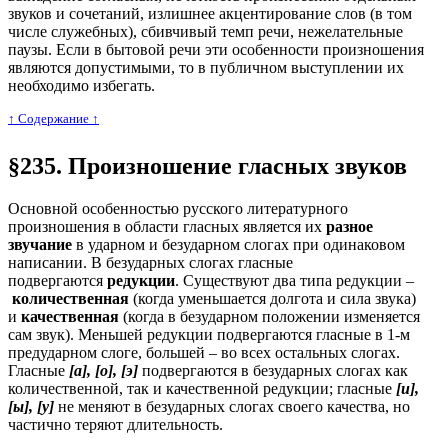
звуков и сочетаний, излишнее акцентирование слов (в том
числе служебных), сбивчивый темп речи, нежелательные
паузы. Если в бытовой речи эти особенности произношения
являются допустимыми, то в публичном выступлении их
необходимо избегать.
↑ Cодержание ↑
§235. Произношение гласных звуков
Основной особенностью русского литературного
произношения в области гласных является их
разное
звучание
в ударном и безударном слогах при одинаковом
написании. В безударных слогах гласные
подвергаются
редукции
. Существуют два типа редукции –
количественная
(когда уменьшается долгота и сила звука)
и
качественная
(когда в безударном положении изменяется
сам звук). Меньшей редукции подвергаются гласные в 1-м
предударном слоге, большей – во всех остальных слогах.
Гласные
[а], [о], [э]
подвергаются в безударных слогах как
количественной, так и качественной редукции; гласные
[и],
[ы], [у]
не меняют в безударных слогах своего качества, но
частично теряют длительность.