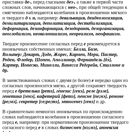
приставки
де-,
перед гласными
дез
-,
а также в первой части
сложных слов, начинающихся с
нео
-,
при общей тенденции к
смягчению наблюдаются колебания в произношении мягкого
и твердого
д
к
н
,
например:
девальвация, деидеологизация,
демилитаризация, деполитизация, дестабилизация,
деформация, дезинформация, дезодорант, дезорганизация,
неоглобализм, неоколониализм, неореализм, неофашизм.
Твердое произнесение согласных перед
е
рекомендуется в
иноязычных собственных именах:
Белла, Бизе,
Вольтер: Декарт, Доде, Жорес, Кармен, Мери, Пастер,
Роден, Флобер, Шопен, Аполлинер, Фернандель [дэ́],
Картер, Ионеско, Минелли, Ванесса Редгрейв, Сталлоне и
др.
В заимствованных словах с двумя (и более)
е
нередко один из
согласных произносится мягко, а другой сохраняет твердость
перед
е
бретелька [ретэ], ге
́незис [генэ], реле [рэле],
генетика [генэ], кафетерий [фетэ], пенсне [пе;нэ], реноме
[ре;мэ], секретер [се;ре;тэ], этногенез [генэ]
и др.
В сравнительно немногих иноязычных по происхождению
словах наблюдаются колебания в произношении согласного
перед
е,
например: при нормативном произношении твердого
согласного перед
е
в словах
бизнесмен [нэ;мэ], аннексия