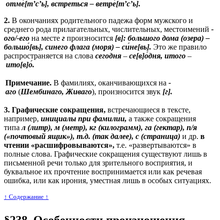
отме́[т’с’ь], встреться
– ветре
́[т’с’ь].
2.
В окончаниях родительного падежа форм мужского и
среднего рода прилагательных, числительных, местоимений
-
о
го/-его
на месте
г
произносится
[в]:
большого дома (озера)
–
большо
́[вь], синего флага (моря)
– си
́не[вь].
Это же правило
распространяется на слова
сегодня
–
се[в]о
́дня,
итого
–
ито
[в]о
́.
Примечание.
В фамилиях, оканчивающихся на
-
а
го
(
Шембинаго
, Живаго
), произносится звук
[г].
3.
Графические сокращения
,
встречающиеся в тексте,
например,
инициалы при фамилии,
а также сокращения
типа
л (литр), м (метр), кг (килограмм), га (гектар), п/я
(«почтовый ящик»), т.д. (так далее), с (страница)
и др.
в
чтении «расшифровываются»,
т.е. «развертываются» в
полные слова. Графические сокращения существуют лишь в
письменной речи только для зрительного восприятия, и
буквальное их прочтение воспринимается или как речевая
ошибка, или как ирония, уместная лишь в особых ситуациях.
↑ Cодержание ↑