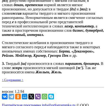
[нэ]
допустимо произношение с мягким согласным; в
словах
декан, претензия
нормой является мягкое
произношение, но допускается и твердое
[дэ]
и
[тэ];
в
слове
сессия
варианты твердого и мягкого произношения
равноправны. Ненормативным является смягчение согласных
перед
е
в профессиональной речи представителей
технической интеллигенции в словах
лазер, компьютер,
а
также в просторечном произношении слов
бизнес, бутерброд,
интенсивный, интервал.
Стилистические колебания в произношении твердого и
мягкого согласного перед
е
наблюдаются также в некоторых
иноязычных именах собственных:
Берта, «Декамерон»,
Рейган. Мейджор, Крамер, Грегори Пек
и др.
3.
Твердый
[ш]
произносится в словах
парашют, брошюра.
В
слове
жюри
произносится мягкий шипящий
[ж’].
Так же
произносятся имена
Жюльен, Жюль.
↑ Cодержание ↑
версия: 1.2.94
Партнёрская программа
info@orfogrammka.ru
© ООО