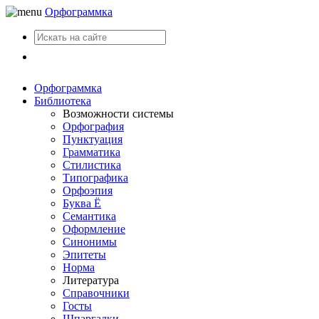
Орфограммка
Вход
Орфограммка
Библиотека
Возможности системы
Орфография
Пунктуация
Грамматика
Стилистика
Типографика
Орфоэпия
Буква Ё
Семантика
Оформление
Синонимы
Эпитеты
Норма
Литература
Справочники
Госты
Шпаргалки