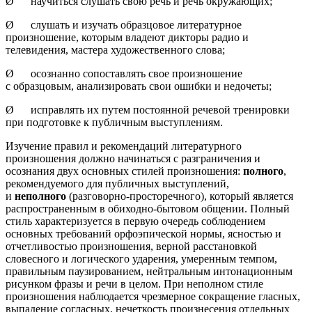
Ø научиться слушать свою речь и речь окружающих;
Ø слушать и изучать образцовое литературное
произношение, которым владеют дикторы радио и
телевидения, мастера художественного слова;
Ø осознанно сопоставлять свое произношение
с образцовым, анализировать свои ошибки и недочеты;
Ø исправлять их путем постоянной речевой тренировки
при подготовке к публичным выступлениям.
Изучение правил и рекомендаций литературного
произношения должно начинаться с разграничения и
осознания двух основных стилей произношения:
полного
,
рекомендуемого для публичных выступлений,
и
неполного
(разговорно-просторечного), который является
распространенным в обиходно-бытовом общении. Полный
стиль характеризуется в первую очередь соблюдением
основных требований орфоэпической нормы, ясностью и
отчетливостью произношения, верной расстановкой
словесного и логического ударения, умеренным темпом,
правильным паузированием, нейтральным интонационным
рисунком фразы и речи в целом. При неполном стиле
произношения наблюдается чрезмерное сокращение гласных,
выпадение согласных, нечеткость произнесения отдельных