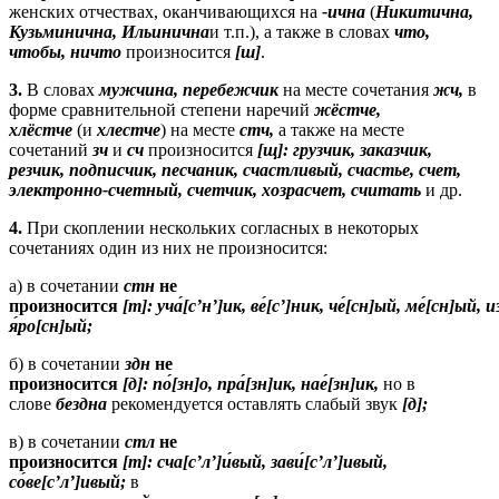
женских отчествах, оканчивающихся на
-и
чна
(
Никитична,
Кузьминична, Ильинична
и т.п.), а также в словах
что,
чтобы, ничто
произносится
[ш]
.
3.
В словах
мужчина, перебежчик
на месте сочетания
жч
,
в
форме сравнительной степени наречий
жёстче,
хлёстче
(и
хлестче
) на месте
стч
,
а также на месте
сочетаний
зч
и
сч
произносится
[щ]:
грузчик, заказчик,
резчик, подписчик, песчаник, счастливый, счастье, счет,
электронно-счетный, счетчик, хозрасчет, считать
и др.
4.
При скоплении нескольких согласных в некоторых
сочетаниях один из них не произносится:
а) в сочетании
стн
не
произносится
[т]:
уча
́[с’н’]ик, ве
́[с’]ник, че
́[сн]ый, ме
́[сн]ый, и
я
́ро[сн]ый;
б) в сочетании
здн
не
произносится
[д]:
по
́[зн]о, пра
́[зн]ик, нае
́[зн]ик,
но в
слове
бездна
рекомендуется оставлять слабый звук
[д];
в) в сочетании
стл
не
произносится
[т]:
сча
[
с’л
’]и
́вый, зави
́[с’л’]ивый,
со
́ве[с’л’]ивый;
в