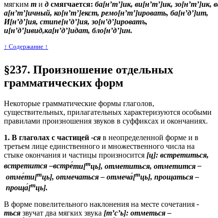
мягким
т
и
д
смягчается:
ба[н’т’]ик, ви[н’т’]ик, зо[н’т’]ик, в
а[н’т’]ичный, ко[н’т’]екст, ремо[н’т’]ировать, ба[н’д’]ит,
И[н’д’]ия, стипе[н’д’]ия, зо[н’д’]ироватъ,
и[н’д’]ивид,ка[н’д’]идат, бло[н’д’]ин.
↑ Cодержание ↑
§237. Произношение отдельных
грамматических форм
Некоторые грамматические формы глаголов,
существительных, прилагательных характеризуются особыми
правилами произношения звуков в суффиксах и окончаниях.
1.
В глаголах с частицей
-с
я
в неопределенной форме и в
третьем лице единственного и множественного числа на
стыке окончания и частицы произносится
[ц]:
встретиться,
т
встретится
–встре
́ти[
ць], отметиться, отметится
–
т
т
отме
́ти[
ць], отмечаться
– отмеча
́[
ць], прощаться
–
т
проща
́[
ць].
В форме повелительного наклонения на месте сочетания
-
т
ься
звучат два мягких звука
[т’с’ь]:
отметься
–