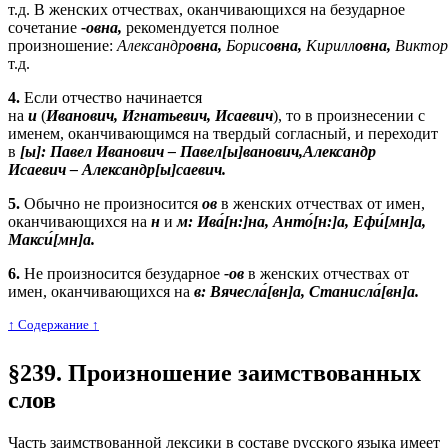
т.д. В женских отчествах, оканчивающихся на безударное
сочетание
-о
вна,
рекомендуется полное
произношение:
Александр
овна,
Борис
овна,
Кирилл
овна,
Виктор
т.д.
4.
Если отчество начинается
на
и
(
Иванович, Игнатьевич, Исаевич
), то в произнесении с
именем, оканчивающимся на твердый согласный, и переходит
в
[ы]:
Павел Иванович
– Павел[ы]ванович,Александр
Исаевич
– Александр[ы]саевич.
5.
Обычно не произносится
ов
в женских отчествах от имен,
оканчивающихся на
н
и
м:
Ива
́[н:]на, Анто
́[н:]а, Ефи
́[мн]а,
Макси
́[мн]а.
6.
Не произносится безударное
-о
в
в женских отчествах от
имен, оканчивающихся на
в:
Вячесла
́[вн]а, Станисла
́[вн]а.
↑ Cодержание ↑
§239. Произношение заимствованных
слов
Часть заимствованной лексики в составе русского языка имеет