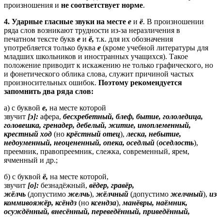
произношения и
не соответствует норме
.
4.
Ударные гласные звуки
на месте
е
и
ё
. В произношении
ряда слов возникают трудности из-за неразличения в
печатном тексте букв
е
и
ё,
т.к. для их обозначения
употребляется только буква
е
(кроме учебной литературы для
младших школьников и иностранных учащихся). Такое
положение приводит к искажению не только графического, но
и фонетического облика слова, служит причиной частых
произносительных ошибок.
Поэтому рекомендуется
запомнить два ряда слов:
а) с буквой
е,
на месте которой
звучит
[э]:
афера,
бесхребетный, блеф, бытие, гололедица,
головешка, гренадер, дебелый, житие, иноплеменный,
крестный ход
(но
крёстный отец
),
леска, небытие,
недоуменный, неоцененный, опека, оседлый
(
оседлость
),
преемник, правопреемник, слежка, современный, ярем,
ячменный и др.;
б) с буквой
ё,
на месте которой,
звучит
[о]:
безнадёжный,
вёдер, гравёр,
жёлчь
(допустимо
желчь
),
жёлчный
(допустимо
желчный
),
из
коммивояжёр, ксёндз
(но
ксендза
),
манёвры, наёмник,
осуждённый, внесённый, переведённый, приведённый,