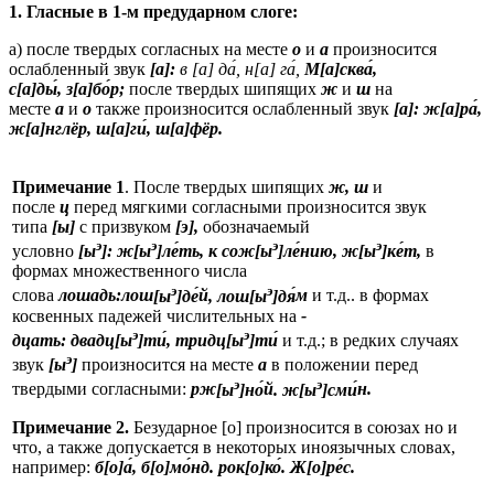
1.
Гласные в 1-м предударном слоге:
а) после твердых согласных на месте
о
и
а
произносится
ослабленный звук
[а]:
в [а] да
́, н[а] га
́,
М[а]сква
́,
с[а]ды
́, з[а]бо
́р;
после твердых шипящих
ж
и
ш
на
месте
а
и
о
также произносится ослабленный звук
[а]:
ж[а]ра
́,
ж[а]нглёр, ш[а]ги
́, ш[а]фёр.
Примечание 1
. После твердых шипящих
ж, ш
и
после
ц
перед мягкими согласными произносится звук
типа
[ы]
с призвуком
[э],
обозначаемый
э
э
э
э
условно
[ы
]:
ж[
ы
]ле
ть
, к сож[ы
]ле
нию
, ж[ы
]ке
т,
в
формах множественного числа
э
э
слова
лошадь:
лош
[ы
]де
й
, лош[ы
]дя
м
и т.д.. в формах
косвенных падежей числительных на
-
э
э
дцать:
двадц
[ы
]ти
, тридц[ы
]ти
и т.д.; в редких случаях
э
звук
[ы
]
произносится на месте
а
в положении перед
э
э
твердыми согласными:
рж
[ы
]но
й
. ж[ы
]сми
н.
Примечание 2.
Безударное [о] произносится в союзах но и
что, а также допускается в некоторых иноязычных словах,
например:
б[
о]а
, б[о]мо
нд
. рок[о]ко
. Ж[о]ре
c
.