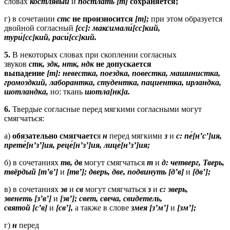
словах
костлявый
и
постлать
[т]
сохраняется;
г) в сочетании
стс
не произносится
[т];
при этом образуется
двойной согласный
[сс]:
максимали
́[сс]кий,
тури
́[сс]кий, раси
́[сс]кий.
5.
В некоторых словах при скоплении согласных
звуков
стк
, здк, нтк, ндк
не допускается
выпадение
[т]:
невестка, поездка, повестка, машинистка,
громоздкий, лаборантка, студентка, пациентка, ирландка,
шотландка,
но: ткань
шотла
[
нк
]а.
6.
Твердые согласные перед мягкими согласными могут
смягчаться:
а)
обязательно смягчаетс
я
н
перед мягкими
з
и
с:
пе
́[н’с’]ия,
прете
́[н’з’]ия, реце
́[н’з’]ия, лице
́[н’з’]ия;
б) в сочетаниях
тв
, дв
могут смягчаться
т
и
д
:
четверг, Тверь,
твёрдый
[т’в’]
и
[тв’];
дверь, две, подвинуть
[д’в]
и
[дв’];
в) в сочетаниях
зв
и
св
могут смягчаться
з
и
с:
зверь,
звенеть
[з’в’]
и
[зв’];
свет, свеча, свидетель,
святой
[с’в]
и
[св’],
а также в слове
змея
[з’м’]
и
[зм’];
г)
н
перед