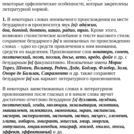
некоторые орфоэпические особенности, которые закреплены
литературной нормой.
1.
В некоторых словах иноязычного происхождения на месте
безударного
о
произносится звук
[о]:
ада
́жио
,
боа
́, бомо
́нд, бонто
́н, кака
́о, ра
́дио, три
́о.
Кроме этого,
возможно стилистическое колебание в тексте высокого стиля;
сохранение безударного
[о]
в иноязычных по происхождению
словах – одно из средств привлечения к ним внимания,
средств их выделения. Произношение слов
ноктюрн, сонет,
поэтический, поэт, поэзия, досье, вето, кредо, фойе
и др. с
безударным
[о]
факультативно. Иноязычные имена
Морис
Торез, Шопен, Вольтер, Роден, Доде, Бодлер, Флобер, Золя,
Оноре де Бальзак, Сакраменто
и др. также сохраняют
безударное
[о]
как вариант литературного произношения.
В некоторых заимствованных словах в литературном
произношении после гласных и в начале слова звучит
достаточно отчетливо безударное
[э]
дуэлянт, муэдзин,
поэтический, эгида, эволюция, экзальтация, экзотика,
эквивалент, эклектизм, экономика, экран, экспансия,
эксперт, эксперимент, экспонат, экстаз, эксцесс, элемент,
элита, эмбарго, эмигрант, эмиссия, эмир, энергия,
энтузиазм, энциклопедия, эпиграф, эпизод, эпилог, эпоха,
эффект, эффективный
и др.