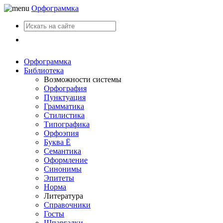
Орфограммка
Вход
Орфограммка
Библиотека
Возможности системы
Орфография
Пунктуация
Грамматика
Стилистика
Типографика
Орфоэпия
Буква Ё
Семантика
Оформление
Синонимы
Эпитеты
Норма
Литература
Справочники
Госты
Шпаргалки