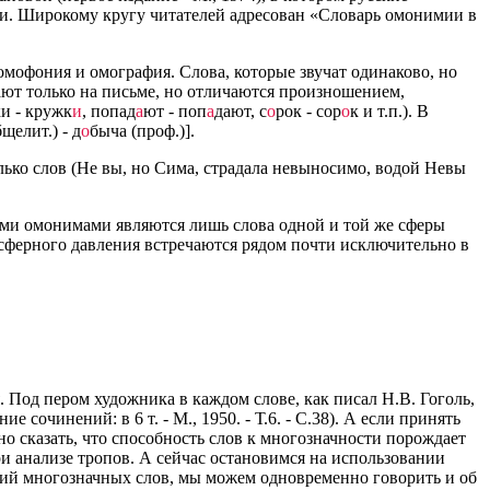
и. Широкому кругу читателей адресован «Словарь омонимии в
омофония и омография. Слова, которые звучат одинаково, но
адают только на письме, но отличаются произношением,
и - кружк
и
, попад
а
ют - поп
а
дают, с
о
рок - сор
о
к и т.п.). В
бщелит.) - д
о
быча (проф.)].
лько слов (Не вы, но Сима, страдала невыносимо, водой Невы
ми омонимами являются лишь слова одной и той же сферы
тмосферного давления встречаются рядом почти исключительно в
Под пером художника в каждом слове, как писал Н.В. Гоголь,
сочинений: в 6 т. - М., 1950. - Т.6. - С.38). А если принять
но сказать, что способность слов к многозначности порождает
и анализе тропов. А сейчас остановимся на использовании
ий многозначных слов, мы можем одновременно говорить и об