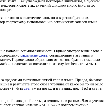
ости языка. Как утверждают некоторые лингвисты, в русском
 у некоторых слов этих значений слишком много (иногда до
словари.
 не только в количестве слов, но и в разнообразии их
стор творческому использованию лексических запасов языка.
нешне напоминает многозначность. Однако употребление слова в
я совершенно
различные слова
, совпадающие в звучании и
кция». Первое слово образовано от глагола брати с помощью
ack - «недостаток» восходит к глаголу brechen - «ломать»).
 за пределами системных связей слов в языке. Правда, бывают
икшие в результате этого слова утрачивают какое бы то ни было
ссвет» (- Чуть
свет
уж на ногах, и я у ваших ног. - Гр.) и свет в
 одной словарной статье, а омонимы - в разных. Для изучения
вой (первое издание - М., 1974), в котором русские