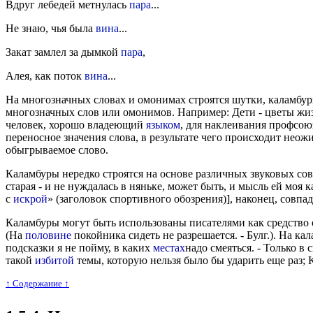
Вдруг лебедей метнулась
пара
...
Не знаю, чья была
вина
...
Закат замлел за дымкой
пара
,
Алея, как поток
вина
...
На многозначных словах и омонимах строятся шутки, каламбур
многозначных слов или омонимов. Например: Дети - цветы жиз
человек, хорошо владеющий
языком
, для наклеивания профсо
переносное значения слова, в результате чего происходит нео
обыгрываемое слово.
Каламбуры нередко строятся на основе различных звуковых сов
старая - и не нуждалась в няньке, может быть, и мысль ей моя 
с
искрой
» (заголовок спортивного обозрения)], наконец, совпа
Каламбуры могут быть использованы писателями как средство 
(На
половине
покойника сидеть не разрешается. - Булг.). На к
подсказки я не пойму, в каких
местах
надо смеяться. - Только 
такой
избитой
темы, которую нельзя было бы ударить еще раз; 
↑ Cодержание ↑