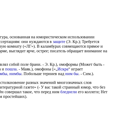
игура, основанная на юмористическом использовании
сертациям: они нуждаются в
защите
(Э. Кр.); Требуется
ую комнату («ЛГ»). В каламбурах совмещаются прямое и
ме, выглядит ярче, острее; писатель обращает внимание на
лял собой поле брани. - Э. Кр.), омоформы (Может быть -
а и
пошла
. - Маяк.), омофоны [«„
Искра
“ играет
мбы, нимбы
. Побольше терниев над
ним бы
. - Сим.).
 столкновение разных значений многозначных слов
итературной газете» (- У вас такой странный юмор, что без
Он совершал такое, что перед ним
бледнели
его коллеги; Нет
м простейших).