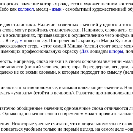
торских, значение которых рождается в художественном контекс
Небо как
колокол
, месяц -
язык
- самобытный художественный обр
 для стилистики. Наличие различных значений у одного и того ж
 слова могут разойтись стилистически. Например, слово дать, ст
аску в восклицаниях, призывающих к осуществлению чего-нибудь
. - Я те
дам
полегоньку. Постреленок! - крикнула Мавра Кузьминич
 рассказывает егерь, - этот самый Мишка (олень) стоит возле мен
х, имеющих профессиональную окраску (
Дав
лошадям
шпоры
, по
ость. Например, слово низкий в своем основном значении «малы
аемости (низкий человек, рост, гора, берег, дерево, лес, дом, заб
алеко не со всеми словами, к которым подходит по смыслу (нельз
звиваются противоположные, взаимоисключающие значения. Напр
начать «умирать» (отойти в вечность). Развитие противоположны
таточно обобщенные значения; однозначные слова отличаются л
). Однако однозначное слово со временем может проявить залож
ия. Некоторые ученые считают, что в «идеальном» языке слово
 показаться удобным только на первый взгляд, на самом деле «