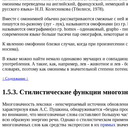
омонимы переведены на английский, французский, немецкий 
русского языка» Н.П. Колесникова (Тбилиси, 1978).
Вместе с омонимией обычно рассматриваются смежные с ней явл
пишутся по-разному (луг - лук), называются омофонами (из гр.
называются омографами(из гр. homos - одинаковый, grapho - п
современном языке больше тысячи пар омографов, некоторые и
К явлению омофонии близки случаи, когда при произнесении со
носима).
В языке можно найти немало одинаково звучащих и совпадающ
употребления. А такие, как, например, лев - животное и лев -
словарях, поэтому как омонимы в значительной степени потен
↑ Cодержание ↑
1.5.3. Стилистические функции многоз
Многозначность лексики - неисчерпаемый источник обновления
характеризуя язык А.С. Пушкина, обнаруживается «бездна простра
во внимание, что многозначные слова составляют большую част
всю образную энергию речи. Однако о стилистическом примене
многозначных слов как средства экспрессии в их
прямых
значе