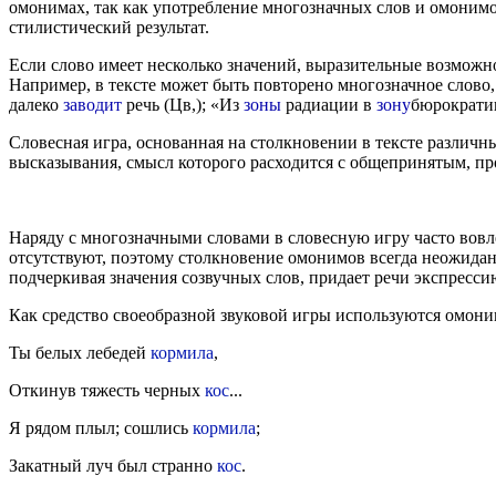
омонимах, так как употребление многозначных слов и омонимо
стилистический результат.
Если слово имеет несколько значений, выразительные возможн
Например, в тексте может быть повторено многозначное слово,
далеко
заводит
речь (Цв,); «Из
зоны
радиации в
зону
бюрократии
Словесная игра, основанная на столкновении в тексте различны
высказывания, смысл которого расходится с общепринятым, пр
Наряду с многозначными словами в словесную игру часто вов
отсутствуют, поэтому столкновение омонимов всегда неожидан
подчеркивая значения созвучных слов, придает речи экспресси
Как средство своеобразной звуковой игры используются омон
Ты белых лебедей
кормила
,
Откинув тяжесть черных
кос
...
Я рядом плыл; сошлись
кормила
;
Закатный луч был странно
кос
.