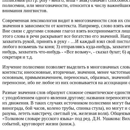
Полисемия (из гр. poly - много, sema - знак) означает способн
полисемии, или многозначности, относится к числу важнейших
внимания лингвистов.
Современная лексикология видит в многозначности слов их сп
значения в зависимости от контекста. Например, слово взять и
Вне связи с другими словами глагол взять воспринимается лиш
этого слова в речи раскрывает все богатство его значений. Нап
захватить рукой, принять в руку - …И каждый взял свой пистоле
любого возьмешь ты коня; 3) отправляясь куда-нибудь, захватить
нибудь, захватить что-нибудь - «Все возьму», - сказал булат; 6)
секретаря и т.д.
Изучение полисемии позволяет выделить в многозначных слов
контекста; инеосновные, вторичные, значения, менее частотные
основным, прямымзначением, переносных, образных, значений.
переносное, ибо не любое из них основывается на ассоциации 
Разные значения слов образуют сложное семантическое единств
с уподоблением одного явления другому; названия переносятся 
их движения. В таких случаях источником полисемии могут бы
винограда, бой часов, колено трубы, спинка стула), но могут и
разума, лететь навстречу, светлый ум, железная воля). Общея
«Толковом словаре русского языка» под ред. Д.Н. Ушакова: Ви
событий, круговорот жизни (книж.).