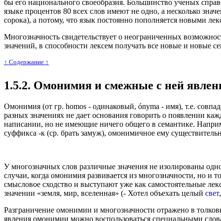
бы его национального своеобразия. Большинство ученых справе
языке процентов 80 всех слов имеют не одно, а несколько знач
сорока), а потому, что язык постоянно пополняется новыми ле
Многозначность свидетельствует о неограниченных возможностях
значений, в способности лексем получать все новые и новые с
↑ Cодержание ↑
1.5.2. Омонимия и смежные с ней явлен
Омонимия (от гр. homos - одинаковый, ónyma - имя), т.е. сов
разных значениях не дает основания говорить о появлении ка
написании, но не имеющие ничего общего в семантике. Наприме
суффикса -к (ср. брать замуж), омонимичное ему существительно
У многозначных слов различные значения не изолированы одно 
случаи, когда омонимия развивается из многозначности, но и то
смысловое сходство и выступают уже как самостоятельные лекс
значении «земля, мир, вселенная» (- Хотел объехать целый
свет
Разграничение омонимии и многозначности отражено в толковых
явления омонимии можно воспользоваться специальными словар