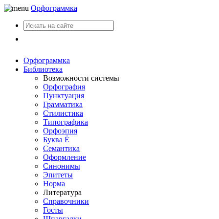
Орфограммка
Вход
Орфограммка
Библиотека
Возможности системы
Орфография
Пунктуация
Грамматика
Стилистика
Типографика
Орфоэпия
Буква Ё
Семантика
Оформление
Синонимы
Эпитеты
Норма
Литература
Справочники
Госты
Шпаргалки