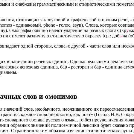
языки и снабжены грамматическими и стилистическими пометам
ения, относящиеся к звуковой и графической сторонам речи, - 
 homos - одинаковый, phone - голос, звук). Слова, которые совп
ишу). Омографы обычно имеют ударение на разных слогах (кр
у
жк
з них имеют различную стилистическую окраску [ср.: доб
ы
ча (о
впадают одной стороны, слова, с другой - части слов или неско
их в написании речевых единиц. Однако реальными лексически
 болгарская денежная единица, бар - ресторан и бар - единица а
циальны.
начных слов и омонимов
 значений слов, необычного, неожиданного их переосмысления. 
нства; каждое слово необъятно, как поэт» (Гоголь Н.В. Собрание 
ь словарного состава русского языка, то без преувеличения мож
нии образных значений полисемичной лексики будет сказано пр
ниях. Ограничив таким образом изучение стилистических функц