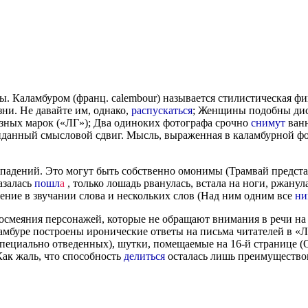
ы. Каламбуром (франц. calembour) называется стилистическая ф
ни. Не давайте им, однако,
распускаться
; Женщины подобны дис
юзных марок («ЛГ»); Два одиноких фотографа срочно
снимут
ванн
жиданный смысловой сдвиг. Мысль, выраженная в каламбурной фор
падений. Это могут быть собственно омонимы (Трамвай представ
казалась
пошл
а
, только лошадь рванулась, встала на ноги, ржанул
дение в звучании слова и нескольких слов (Над ним одним все
ни
осмеяния персонажей, которые не обращают внимания в речи на
аламбуре построены иронические ответы на письма читателей в «Л
в специально отведенных), шутки, помещаемые на 16-й странице (
Как жаль, что способность
делиться
осталась лишь преимущество