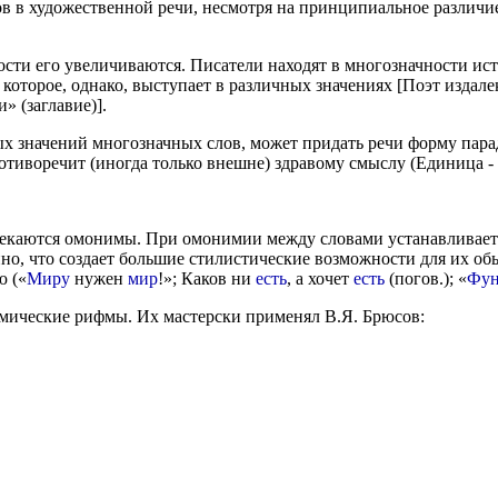
в в художественной речи, несмотря на принципиальное различи
ости его увеличиваются. Писатели находят в многозначности ис
 которое, однако, выступает в различных значениях [Поэт издал
» (заглавие)].
х значений многозначных слов, может придать речи форму парадок
отиворечит (иногда только внешне) здравому смыслу (Единица -
лекаются омонимы. При омонимии между словами устанавливаетс
но, что создает большие стилистические возможности для их об
ю («
Миру
нужен
мир
!»; Каков ни
есть
, а хочет
есть
(погов.); «
Фун
имические рифмы. Их мастерски применял В.Я. Брюсов: