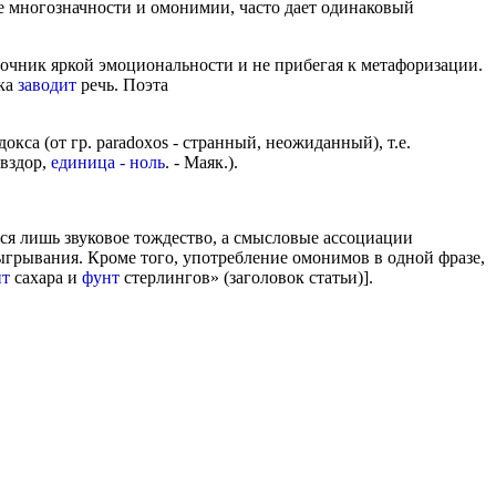
е многозначности и омонимии, часто дает одинаковый
точник яркой эмоциональности и не прибегая к метафоризации.
ека
заводит
речь. Поэта
са (от гр. paradoxos - странный, неожиданный), т.е.
 вздор,
единица - ноль
. - Маяк.).
я лишь звуковое тождество, а смысловые ассоциации
ыгрывания. Кроме того, употребление омонимов в одной фразе,
т
сахара и
фунт
стерлингов» (заголовок статьи)].