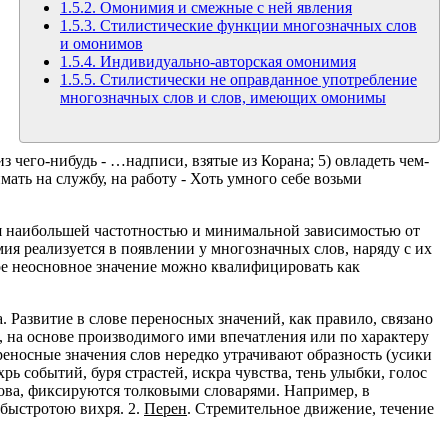
1.5.2. Омонимия и смежные с ней явления
1.5.3. Стилистические функции многозначных слов
и омонимов
1.5.4. Индивидуально-авторская омонимия
1.5.5. Стилистически не оправданное употребление
многозначных слов и слов, имеющих омонимы
из чего-нибудь - …надписи, взятые из Корана; 5) овладеть чем-
имать на службу, на работу - Хоть умного себе возьми
ся наибольшей частотностью и минимальной зависимостью от
ия реализуется в появлении у многозначных слов, наряду с их
ое неосновное значение можно квалифицировать как
 Развитие в слове переносных значений, как правило, связано
), на основе производимого ими впечатления или по характеру
еносные значения слов нередко утрачивают образность (усики
рь событий, буря страстей, искра чувства, тень улыбки, голос
лова, фиксируются толковыми словарями. Например, в
 быстротою вихря. 2.
Перен
. Стремительное движение, течение