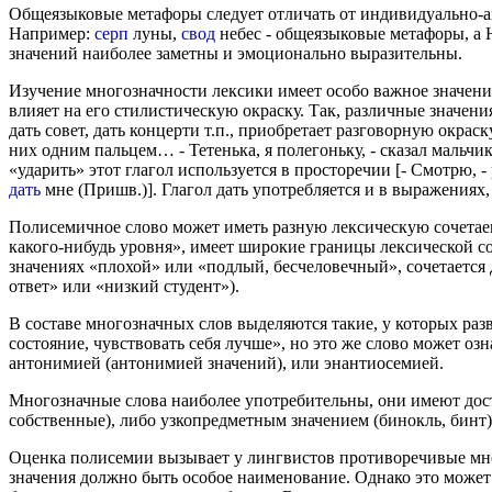
Общеязыковые метафоры следует отличать от индивидуально-ав
Например:
серп
луны,
свод
небес - общеязыковые метафоры, а 
значений наиболее заметны и эмоционально выразительны.
Изучение многозначности лексики имеет особо важное значение
влияет на его стилистическую окраску. Так, различные значения
дать совет, дать концерти т.п., приобретает разговорную окр
них одним пальцем… - Тетенька, я полегоньку, - сказал мальчик
«ударить» этот глагол используется в просторечии [- Смотрю, -
дать
мне (Пришв.)]. Глагол дать употребляется и в выражения
Полисемичное слово может иметь разную лексическую сочетаем
какого-нибудь уровня», имеет широкие границы лексической сочет
значениях «плохой» или «подлый, бесчеловечный», сочетается д
ответ» или «низкий студент»).
В составе многозначных слов выделяются такие, у которых ра
состояние, чувствовать себя лучше», но это же слово может оз
антонимией (антонимией значений), или энантиосемией.
Многозначные слова наиболее употребительны, они имеют дос
собственные), либо узкопредметным значением (бинокль, бинт
Оценка полисемии вызывает у лингвистов противоречивые мнен
значения должно быть особое наименование. Однако это может