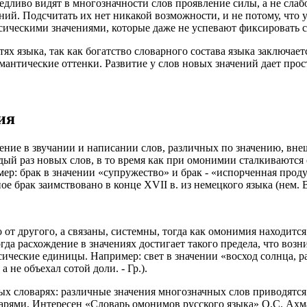
дливо видят в многозначности слов проявление силы, а не слаб
ений. Подсчитать их нет никакой возможности, и не потому, что
ксическими значениями, которые даже не успевают фиксировать 
 языка, так как богатство словарного состава языка заключается
емантические оттенки. Развитие у слов новых значений дает про
ия
падение в звучании и написании слов, различных по значению, в
ждый раз новых слов, в то время как при омонимии сталкиваютс
р: брак в значении «супружество» и брак - «испорченная проду
е брак заимствовано в конце XVII в. из немецкого языка (нем. Br
от другого, а связаны, системны, тогда как омонимия находится
гда расхождение в значениях достигает такого предела, что возн
ические единицы. Например: свет в значении «восход солнца, ра
, а не объехал сотой доли. - Гр.).
 словарях: различные значения многозначных слов приводятся в
ями. Интересен «Словарь омонимов русского языка» О.С. Ахмано