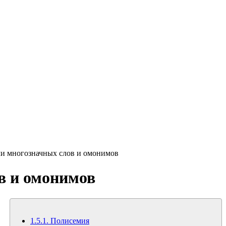
ечи многозначных слов и омонимов
ов и омонимов
1.5.1. Полисемия