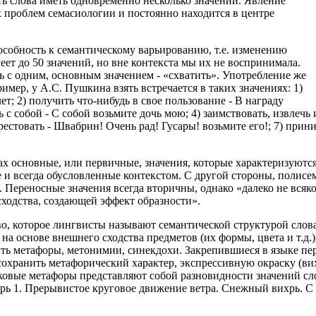
ость слова иметь одновременно несколько значений. Явление
 проблем семасиологии и постоянно находится в центре
особность к семантическому варьированию, т.е. изменению
меет до 50 значений, но вне контекста мы их не воспринимала.
ь с одним, основным значением - «схватить». Употребление же
ример, у А.С. Пушкина взять встречается в таких значениях: 1)
т; 2) получить что-нибудь в свое пользование - В награду
 с собой - С собой возьмите дочь мою; 4) заимствовать, извлечь 
 арестовать - Швабрин! Очень рад! Гусары! возьмите его!; 7) прин
ах основные, или первичные, значения, которые характеризуют
 и всегда обусловленные контекстом. С другой стороны, полисем
 Переносные значения всегда вторичны, однако «далеко не всяк
сходства, создающей эффект образности».
о, которое лингвисты называют семантической структурой слова.
на основе внешнего сходства предметов (их формы, цвета и т.д.
ть метафоры, метонимии, синекдохи. Закрепившиеся в языке пер
 сохранить метафорический характер, экспрессивную окраску (вих
зыковые метафоры представляют собой разновидности значений с
хрь 1. Прерывистое круговое движение ветра. Снежный вихрь. С