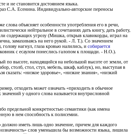
те и не становится достоянием языка.
аз С.А. Есенина. Индивидуально-авторские переносы
е слова объясняет особенности употребления его в речи,
илистически нейтральное в сочетаниях дать книгу, дать работу,
 или содержащих угрозу (Мишка, открыв клавикорды, играл на
на, замахиваясь на него рукой. - Л. Т.). Со значением
я, голову нагнул, глаза кровью налились, и
собирается
лковник с есаулом понеслись галопом к площади. - Н.О.).
й по высоте, находящийся на небольшой высоте от земли, от
ор, столб, стол, стул, мебель, шкаф, каблук), но, выступая в
я сказать: «низкое здоровье», «низкие знания», «низкий
имер, отходить может означать «приходить в обычное
х значений у одного слова называется внутрисловной
ибо предельной конкретностью семантики (как имена
енную в нем способность к полисемии.
 должно иметь лишь одно значение, причем для каждого
однозначность» слов уменьшила бы возможности языка, лишила