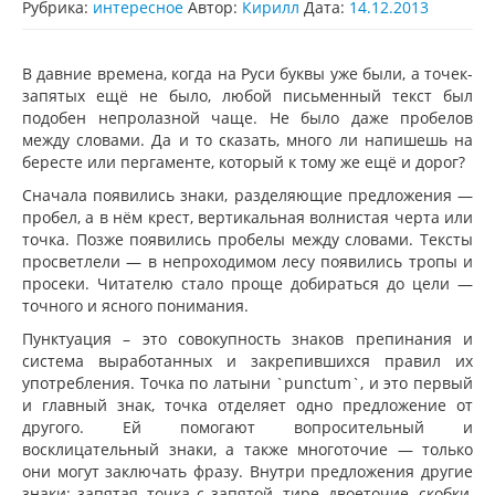
Рубрика:
интересное
Автор:
Кирилл
Дата:
14.12.2013
В давние времена, когда на Руси буквы уже были, а точек-
запятых ещё не было, любой письменный текст был
подобен непролазной чаще. Не было даже пробелов
между словами. Да и то сказать, много ли напишешь на
бересте или пергаменте, который к тому же ещё и дорог?
Сначала появились знаки, разделяющие предложения —
пробел, а в нём крест, вертикальная волнистая черта или
точка. Позже появились пробелы между словами. Тексты
просветлели — в непроходимом лесу появились тропы и
просеки. Читателю стало проще добираться до цели —
точного и ясного понимания.
Пунктуация – это совокупность знаков препинания и
система выработанных и закрепившихся правил их
употребления. Точка по латыни `punctum`, и это первый
и главный знак, точка отделяет одно предложение от
другого. Ей помогают вопросительный и
восклицательный знаки, а также многоточие — только
они могут заключать фразу. Внутри предложения другие
знаки: запятая, точка с запятой, тире, двоеточие, скобки,