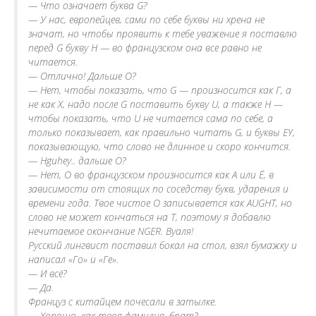
— Что означает буква G?
— У нас, европейцев, сами по себе буквы ни хрена не
значат, но чтобы проявить к тебе уважение я поставлю
перед G букву H — во французском она все равно не
читается.
— Отлично! Дальше O?
— Нет, чтобы показать, что G — произносится как Г, а
не как Х, надо после G поставить букву U, а также H —
чтобы показать, что U не читается сама по себе, а
только показывает, как правильно читать G, и буквы EY,
показывающую, что слово не длинное и скоро кончится.
— Hguhey.. дальше O?
— Нет, О во французском произносится как А или Ё, в
зависимости от стоящих по соседству букв, ударения и
времени года. Твое чистое О записывается как AUGHT, но
слово не может кончаться на T, поэтому я добавлю
нечитаемое окончание NGER. Вуаля!
Русский лингвист поставил бокал на стол, взял бумажку и
написал «Го» и «Ге».
— И всё?
— Да.
Француз с китайцем почесали в затылке.
— Хорошо, как твоя фамилия, брат?