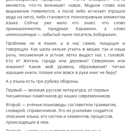
меняется, что-то возникает новое. Модное слово или
выражение появляется, а после либо исчезает (прошла
мода на него), либо становится полноправным элементом
языка. Сейчас уже мало кто знает, что слово
промышленность
придумал Карамзин, а слово
интеллигенция
— забытый ныне писатель Боборыкин.
Проблема не в языке, а в нас самих, пишущих и
говорящих. Как шила нельзя утаить в мешке, так и наша
речь, письменная и устная, легко выдаст нас с головой.
Кто я? Житель города или деревни? Северянин или
южанин? Каков мой уровень образования? Читаю
хорошие книги, плохие или вовсе в руки книг не беру?
А у языка есть три рубежа обороны.
Первый — великая русская литература, от первых
письменных памятников до наших современников.
Второй — учёные-языковеды, составители грамматик,
словарей, справочников. Это их усилиями создаётся
описание языка, его систем и элементов, процессов,
происходящих в нём.
Третий — школьные учителя русского языка и