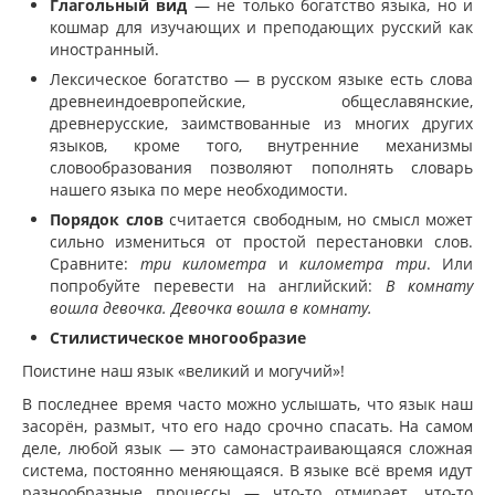
Глагольный вид
— не только богатство языка, но и
кошмар для изучающих и преподающих русский как
иностранный.
Лексическое богатство — в русском языке есть слова
древнеиндоевропейские, общеславянские,
древнерусские, заимствованные из многих других
языков, кроме того, внутренние механизмы
словообразования позволяют пополнять словарь
нашего языка по мере необходимости.
Порядок слов
считается свободным, но смысл может
сильно измениться от простой перестановки слов.
Сравните:
три километра
и
километра три
. Или
попробуйте перевести на английский:
В комнату
вошла девочка.
Девочка вошла в комнату.
Стилистическое многообразие
Поистине наш язык «великий и могучий»!
В последнее время часто можно услышать, что язык наш
засорён, размыт, что его надо срочно спасать. На самом
деле, любой язык — это самонастраивающаяся сложная
система, постоянно меняющаяся. В языке всё время идут
разнообразные процессы — что-то отмирает, что-то