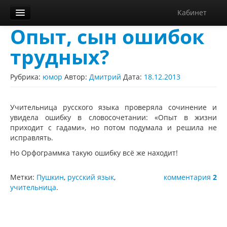
Кабинет
Опыт, сын ошибок
Орфограммка
трудных?
Библиотека
Блог
Рубрика:
юмор
Автор:
Дмитрий
Дата:
18.12.2013
О нас
Учительница русского языка проверяла сочинение и
Контакты
увидела ошибку в словосочетании: «Опыт в жизни
приходит с гадами», но потом подумала и решила не
Справка
исправлять.
Но Орфограммка такую ошибку всё же находит!
Диктанты
Метки:
Пушкин
,
русский язык
,
комментария
2
учительница
.