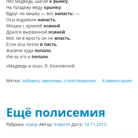
Нес медведь, шагая
к рынку
,
На продажу меду
крынку
.
Вдруг на мишку — вот
напасть
! —
Осы вздумали
напасть
.
Мишка с армией
осиной
Дрался вырванной
осиной
.
Мог ли в ярость он не
впасть
,
Если осы лезли
в пасть
,
Жалили куда
попало
,
Им за это и
попало
.
«Медведь и осы», Я. Козловский.
Метки:
забавно
,
омонимы
,
стихотворение
.
Комментарии
Ещё полисемия
Рубрика:
юмор
Автор:
Кирилл
Дата:
14.11.2013