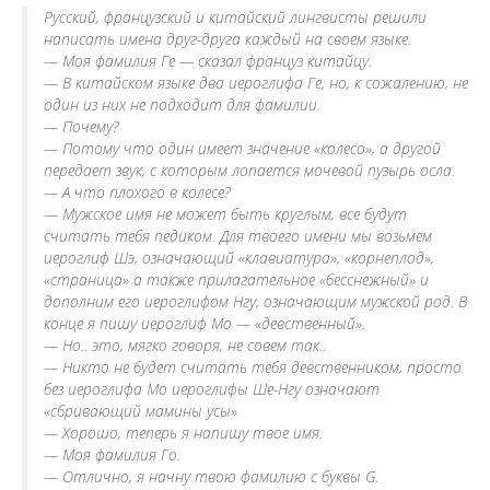
Русский, французский и китайский лингвисты решили
написать имена друг-друга каждый на своем языке.
— Моя фамилия Ге — сказал француз китайцу.
— В китайском языке два иероглифа Ге, но, к сожалению, не
один из них не подходит для фамилии.
— Почему?
— Потому что один имеет значение «колесо», а другой
передает звук, с которым лопается мочевой пузырь осла.
— А что плохого в колесе?
— Мужское имя не может быть круглым, все будут
считать тебя педиком. Для твоего имени мы возьмем
иероглиф Шэ, означающий «клавиатура», «корнеплод»,
«страница» а также прилагательное «бесснежный» и
дополним его иероглифом Нгу, означающим мужской род. В
конце я пишу иероглиф Мо — «девственный».
— Но.. это, мягко говоря, не совем так..
— Никто не будет считать тебя девственником, просто
без иероглифа Мо иероглифы Ше-Нгу означают
«сбривающий мамины усы»
— Хорошо, теперь я напишу твое имя.
— Моя фамилия Го.
— Отлично, я начну твою фамилию с буквы G.