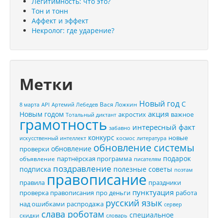
Легитимность: что это?
Тон и тонн
Аффект и эффект
Некролог: где ударение?
Метки
Новый год
С
Вася Ложкин
8 марта
API
Артемий Лебедев
акция
Новым годом
акростих
важное
Тотальный диктант
грамотность
интересный факт
забавно
конкурс
новые
искусственный интеллект
космос
литература
обновление системы
обновление
проверки
подарок
партнёрская программа
объявление
писателям
поздравление
подписка
полезные советы
поэтам
правописание
правила
праздники
пунктуация
проверка правописания
про деньги
работа
русский язык
распродажа
над ошибками
сервер
слава роботам
специальное
скидки
словарь