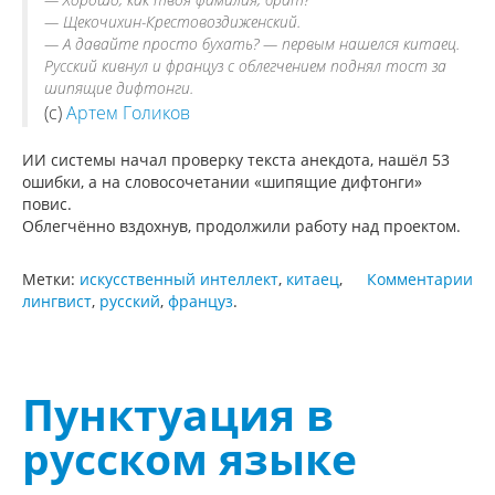
— Щекочихин-Крестовоздиженский.
— А давайте просто бухать? — первым нашелся китаец.
Русский кивнул и француз с облегчением поднял тост за
шипящие дифтонги.
(c)
Артем Голиков
ИИ системы начал проверку текста анекдота, нашёл 53
ошибки, а на словосочетании «шипящие дифтонги»
повис.
Облегчённо вздохнув, продолжили работу над проектом.
Метки:
искусственный интеллект
,
китаец
,
Комментарии
лингвист
,
русский
,
француз
.
Пунктуация в
русском языке